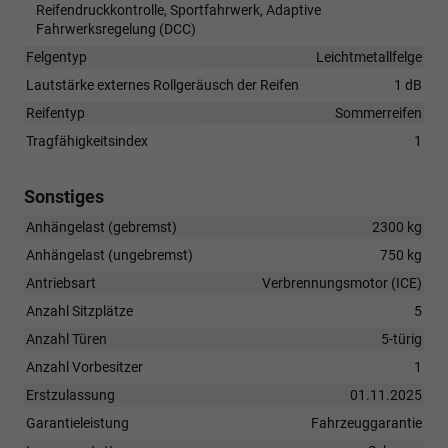
Reifendruckkontrolle, Sportfahrwerk, Adaptive
Fahrwerksregelung (DCC)
Felgentyp
Leichtmetallfelge
Lautstärke externes Rollgeräusch der Reifen
1 dB
Reifentyp
Sommerreifen
Tragfähigkeitsindex
1
Sonstiges
Anhängelast (gebremst)
2300 kg
Anhängelast (ungebremst)
750 kg
Antriebsart
Verbrennungsmotor (ICE)
Anzahl Sitzplätze
5
Anzahl Türen
5-türig
Anzahl Vorbesitzer
1
Erstzulassung
01.11.2025
Garantieleistung
Fahrzeuggarantie