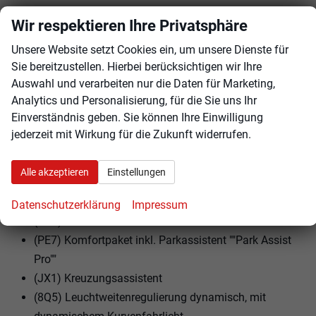
(WBS) Design-Paket ""Black Style""
Wir respektieren Ihre Privatsphäre
(7M3) Einstiegsleisten vorn in Aluminium
Unsere Website setzt Cookies ein, um unsere Dienste für
(LV1) Fahrerlebnisschalter inkl. Innenraumerlebnis
Sie bereitzustellen. Hierbei berücksichtigen wir Ihre
""Atmospheres""
Auswahl und verarbeiten nur die Daten für Marketing,
(3S2) Dachreling schwarz
Analytics und Personalisierung, für die Sie uns Ihr
(3GG) Gepäckraumboden in 2 Höhen einstellbar, für
Einverständnis geben. Sie können Ihre Einwilligung
ebene Ladefläche
jederzeit mit Wirkung für die Zukunft widerrufen.
(9I5) Fahrlichtschaltung automatisch, mit LED-
Tagfahrlicht sowie Begrüßungs- und
Alle akzeptieren
Einstellungen
Verabschiedungslicht
(8VJ) 3D-LED-Rückleuchten
Datenschutzerklärung
Impressum
(RBF) Infotainment-Paket ""Discover""
(PE7) Komfortpaket inkl. Parkassistent ""Park Assist
Pro""
(JX1) Kreuzungsassistent
(8Q5) Leuchtweitenregulierung dynamisch, mit