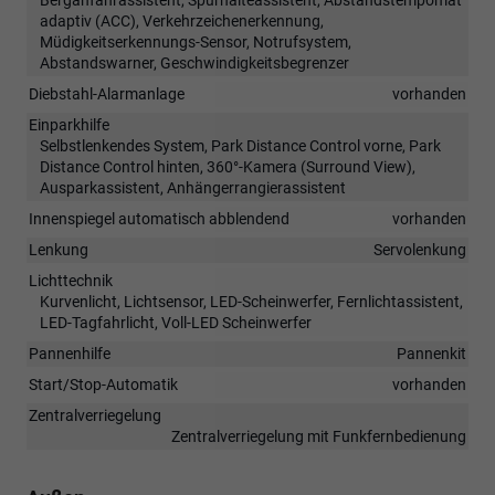
Berganfahrassistent, Spurhalteassistent, Abstandstempomat
adaptiv (ACC), Verkehrzeichenerkennung,
Müdigkeitserkennungs-Sensor, Notrufsystem,
Abstandswarner, Geschwindigkeitsbegrenzer
Diebstahl-Alarmanlage
vorhanden
Einparkhilfe
Selbstlenkendes System, Park Distance Control vorne, Park
Distance Control hinten, 360°-Kamera (Surround View),
Ausparkassistent, Anhängerrangierassistent
Innenspiegel automatisch abblendend
vorhanden
Lenkung
Servolenkung
Lichttechnik
Kurvenlicht, Lichtsensor, LED-Scheinwerfer, Fernlichtassistent,
LED-Tagfahrlicht, Voll-LED Scheinwerfer
Pannenhilfe
Pannenkit
Start/Stop-Automatik
vorhanden
Zentralverriegelung
Zentralverriegelung mit Funkfernbedienung