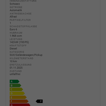
INNENAUSSTATTUNG
Schwarz
GETRIEBE
Automatik
ANTRIEBSACHSE
Allrad
PARTIKELFILTER
1
SCHADSTOFFKLASSE
Euro 6
HUBRAUM
1.968 ccm
LEISTUNG
142 kW (193 PS)
KRAFTSTOFF
Diesel
KATEGORIE
SUV/Geländewagen/Pickup
KILOMETERSTAND
10 km
ERSTZULASSUNG
01.11.2025
ZUSTAND
unfallfrei