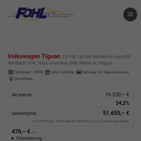
Volkswagen Tiguan
2.0 TDI 142 kW 4Motion R-Line DSG
4M Black, AHK, Navi, AreaView, Side, Winter, el. Klappe
Fahrzeugnr.:
99952
sofort lieferbar
Fahrzeug mit Tageszulassung
Zentrallager
16.230,– €
Sie sparen:
24,2%
51.655,– €
Gesamtpreis
incl. 19% MwSt., den Kosten für Überführung und Zulassungspapieren
470,– €
mtl.
Finanzierung