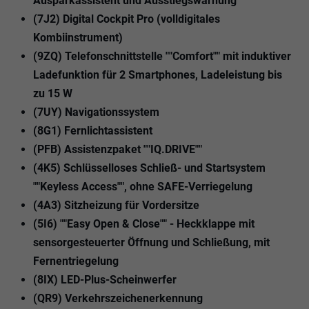
Ausparkassistent und Ausstiegswarnung
(7J2) Digital Cockpit Pro (volldigitales
Kombiinstrument)
(9ZQ) Telefonschnittstelle ""Comfort"" mit induktiver
Ladefunktion für 2 Smartphones, Ladeleistung bis
zu 15 W
(7UY) Navigationssystem
(8G1) Fernlichtassistent
(PFB) Assistenzpaket ""IQ.DRIVE""
(4K5) Schlüsselloses Schließ- und Startsystem
""Keyless Access"", ohne SAFE-Verriegelung
(4A3) Sitzheizung für Vordersitze
(5I6) ""Easy Open & Close"" - Heckklappe mit
sensorgesteuerter Öffnung und Schließung, mit
Fernentriegelung
(8IX) LED-Plus-Scheinwerfer
(QR9) Verkehrszeichenerkennung