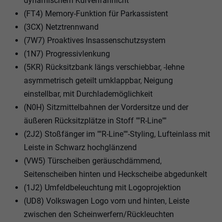
dynamischem Kurvenfahrlicht
(FT4) Memory-Funktion für Parkassistent
(3CX) Netztrennwand
(7W7) Proaktives Insassenschutzsystem
(1N7) Progressivlenkung
(5KR) Rücksitzbank längs verschiebbar, -lehne
asymmetrisch geteilt umklappbar, Neigung
einstellbar, mit Durchlademöglichkeit
(N0H) Sitzmittelbahnen der Vordersitze und der
äußeren Rücksitzplätze in Stoff ""R-Line""
(2J2) Stoßfänger im ""R-Line""-Styling, Lufteinlass mit
Leiste in Schwarz hochglänzend
(VW5) Türscheiben geräuschdämmend,
Seitenscheiben hinten und Heckscheibe abgedunkelt
(1J2) Umfeldbeleuchtung mit Logoprojektion
(UD8) Volkswagen Logo vorn und hinten, Leiste
zwischen den Scheinwerfern/Rückleuchten