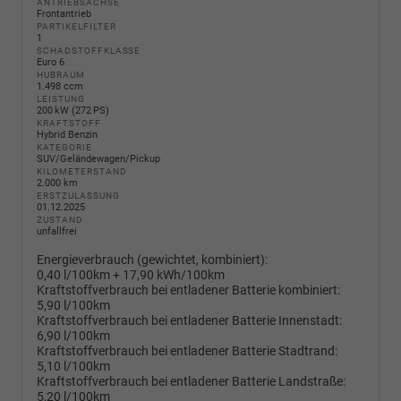
ANTRIEBSACHSE
Frontantrieb
PARTIKELFILTER
1
SCHADSTOFFKLASSE
Euro 6
HUBRAUM
1.498 ccm
LEISTUNG
200 kW (272 PS)
KRAFTSTOFF
Hybrid Benzin
KATEGORIE
SUV/Geländewagen/Pickup
KILOMETERSTAND
2.000 km
ERSTZULASSUNG
01.12.2025
ZUSTAND
unfallfrei
Energieverbrauch (gewichtet, kombiniert):
0,40 l/100km + 17,90 kWh/100km
Kraftstoffverbrauch bei entladener Batterie kombiniert:
5,90 l/100km
Kraftstoffverbrauch bei entladener Batterie Innenstadt:
6,90 l/100km
Kraftstoffverbrauch bei entladener Batterie Stadtrand:
5,10 l/100km
Kraftstoffverbrauch bei entladener Batterie Landstraße:
5,20 l/100km