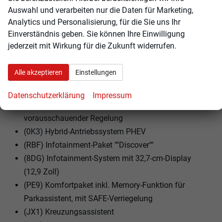
Auswahl und verarbeiten nur die Daten für Marketing,
(LV1) Fahrerlebnisschalter inkl. Innenraumerlebnis
Analytics und Personalisierung, für die Sie uns Ihr
""Atmospheres""
Einverständnis geben. Sie können Ihre Einwilligung
(9I5) Fahrlichtschaltung automatisch, mit LED-
jederzeit mit Wirkung für die Zukunft widerrufen.
Tagfahrlicht sowie Begrüßungs- und
Verabschiedungslicht
Alle akzeptieren
Einstellungen
(3GD) Gepäckraumboden, ebene Ladefläche, mit
Verzurrösen
Datenschutzerklärung
Impressum
(LT2) Geschwindigkeitsbegrenzer mit
vorausschauender Regelung
(0K3) Hybrid-Antriebssystem PHEV
(RBF) Infotainment-Paket ""Discover""
(8DG) Infotainment-System mit 32,7-cm-Display
(12,9 Zoll)
(PE9) Komfortpaket inkl. Memory-Funktion für
Parkassistent, mit SAFE-Verriegelung
(JX1) Kreuzungsassistent