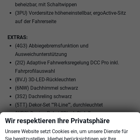
beheizbar, mit Schaltwippen
(3PU) Vordersitze höheneinstellbar, ergoActive-Sitz
auf der Fahrerseite
EXTRAS:
(4G3) Abbiegebremsfunktion und
Ausweichunterstützung
(2I2) Adaptive Fahrwerksregelung DCC Pro inkl.
Fahrprofilauswahl
(8VJ) 3D-LED-Rückleuchten
(6NW) Dachhimmel schwarz
(3S2) Dachreling schwarz
(5TT) Dekor-Set ""R-Line"", durchleuchtet
(WBS) Design-Paket ""Black Style""
Wir respektieren Ihre Privatsphäre
(20P) E-Motor (Hybrid) Systemleistung 200KW
Aggr.0EK.A
Unsere Website setzt Cookies ein, um unsere Dienste für
(7M3) Einstiegsleisten vorn in Aluminium
Sie bereitzustellen. Hierbei berücksichtigen wir Ihre