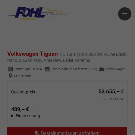
Volkswagen Tiguan
1.5 TSI eHybrid 200 kW R-Line Black,
Pano, 20-Zoll, AHK, AreaView, Leder Varenna
Fahrzeugnr.:
103740
unverbindliche Lieferzeit:
1 Tag
Vorführwagen
Zentrallager
53.655,– €
Gesamtpreis
incl. 19% MwSt.
489,– €
mtl.
Finanzierung
Bestellunterlagen anfordern