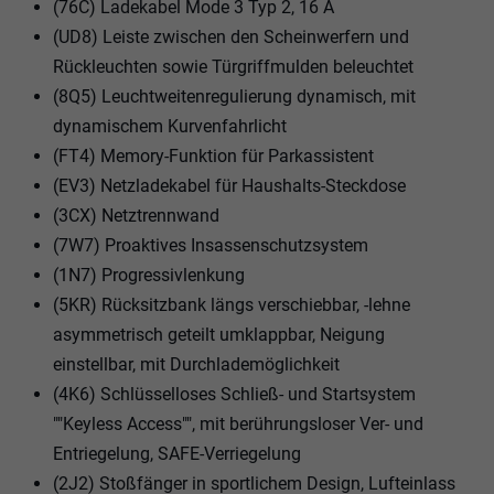
(76C) Ladekabel Mode 3 Typ 2, 16 A
(UD8) Leiste zwischen den Scheinwerfern und
Rückleuchten sowie Türgriffmulden beleuchtet
(8Q5) Leuchtweitenregulierung dynamisch, mit
dynamischem Kurvenfahrlicht
(FT4) Memory-Funktion für Parkassistent
(EV3) Netzladekabel für Haushalts-Steckdose
(3CX) Netztrennwand
(7W7) Proaktives Insassenschutzsystem
(1N7) Progressivlenkung
(5KR) Rücksitzbank längs verschiebbar, -lehne
asymmetrisch geteilt umklappbar, Neigung
einstellbar, mit Durchlademöglichkeit
(4K6) Schlüsselloses Schließ- und Startsystem
""Keyless Access"", mit berührungsloser Ver- und
Entriegelung, SAFE-Verriegelung
(2J2) Stoßfänger in sportlichem Design, Lufteinlass