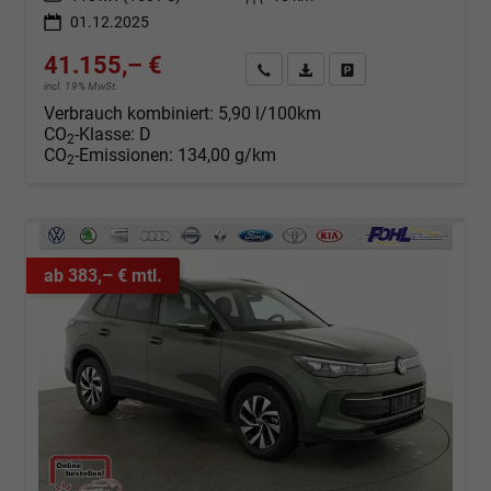
01.12.2025
41.155,– €
Angebot anfordern
Fahrzeugexpose (PDF)
Fahrzeug parken
incl. 19% MwSt.
Verbrauch kombiniert:
5,90 l/100km
CO
-Klasse:
D
2
CO
-Emissionen:
134,00 g/km
2
ab 383,– € mtl.