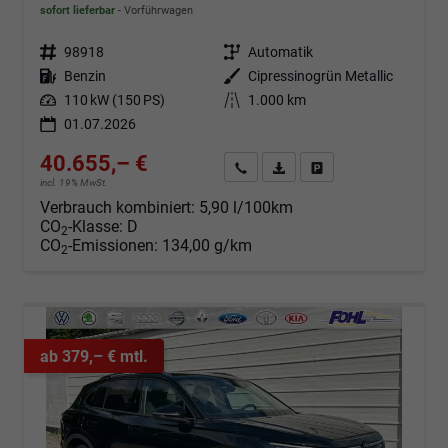
sofort lieferbar
Vorführwagen
Fahrzeugnr.
98918
Getriebe
Automatik
Kraftstoff
Benzin
Außenfarbe
Cipressinogrün Metallic
Leistung
110 kW (150 PS)
Kilometerstand
1.000 km
01.07.2026
40.655,– €
Angebot anfordern
Fahrzeugexpose (PDF)
Fahrzeug parken
incl. 19% MwSt.
Verbrauch kombiniert:
5,90 l/100km
CO
-Klasse:
D
2
CO
-Emissionen:
134,00 g/km
2
ab 379,– € mtl.