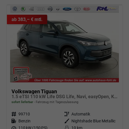
ab 383,– € mtl.
Volkswagen Tiguan
1.5 eTSI 110 kW Life DSG Life, Navi, easyOpen, Kamera, 5-J Garantie
sofort lieferbar
Fahrzeug mit Tageszulassung
Fahrzeugnr.
99710
Getriebe
Automatik
Kraftstoff
Benzin
Außenfarbe
Nightshade Blue Metallic
Leistung
110 kW (150 PS)
Kilometerstand
10 km