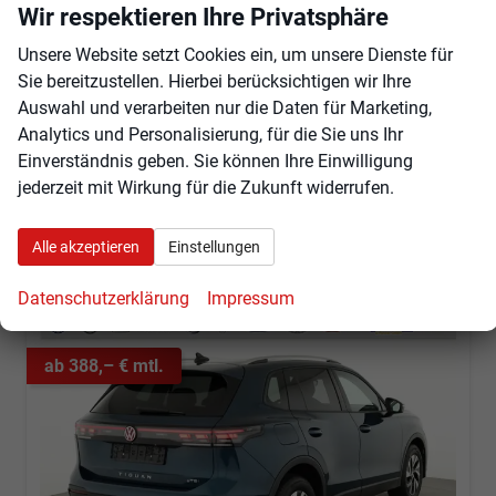
Wir respektieren Ihre Privatsphäre
sofort lieferbar
Neuwagen
Unsere Website setzt Cookies ein, um unsere Dienste für
Fahrzeugnr.
98960
Getriebe
Automatik
Sie bereitzustellen. Hierbei berücksichtigen wir Ihre
Kraftstoff
Benzin
Außenfarbe
Nightshadeblue Metallic
Auswahl und verarbeiten nur die Daten für Marketing,
Leistung
110 kW (150 PS)
Kilometerstand
10 km
Analytics und Personalisierung, für die Sie uns Ihr
41.655,– €
Angebot anfordern
Fahrzeugexpose (PDF)
Fahrzeug parken
Einverständnis geben. Sie können Ihre Einwilligung
incl. 19% MwSt.
jederzeit mit Wirkung für die Zukunft widerrufen.
Verbrauch kombiniert:
5,90 l/100km
CO
-Klasse:
D
2
CO
-Emissionen:
134,00 g/km
Alle akzeptieren
Einstellungen
2
Datenschutzerklärung
Impressum
ab 388,– € mtl.