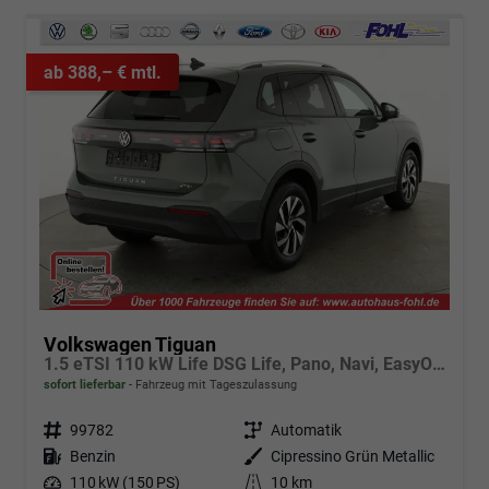
ab 388,– € mtl.
Volkswagen Tiguan
1.5 eTSI 110 kW Life DSG Life, Pano, Navi, EasyOpen, LED-Plus, 5 J.-Garantie
sofort lieferbar
Fahrzeug mit Tageszulassung
Fahrzeugnr.
99782
Getriebe
Automatik
Kraftstoff
Benzin
Außenfarbe
Cipressino Grün Metallic
Leistung
110 kW (150 PS)
Kilometerstand
10 km