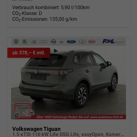
Verbrauch kombiniert:
5,90 l/100km
CO
-Klasse:
D
2
CO
-Emissionen:
135,00 g/km
2
ab 378,– € mtl.
Volkswagen Tiguan
1.5 eTSI 110 kW Life DSG Life, easyOpen, Kamera, LED-Plus, Winterpaket