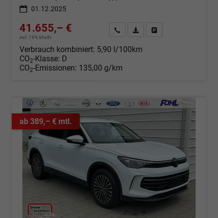
01.12.2025
41.655,– €
Angebot anfordern
Fahrzeugexpose (PDF)
Fahrzeug parken
incl. 19% MwSt.
Verbrauch kombiniert:
5,90 l/100km
CO
-Klasse:
D
2
CO
-Emissionen:
135,00 g/km
2
ab 389,– € mtl.