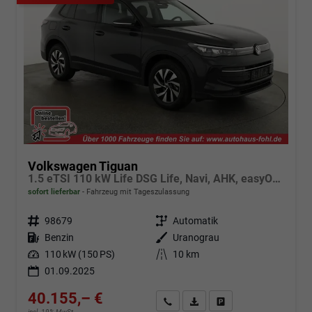
Volkswagen Tiguan
1.5 eTSI 110 kW Life DSG Life, Navi, AHK, easyOpen, LED-Plus, Kamera
sofort lieferbar
Fahrzeug mit Tageszulassung
Fahrzeugnr.
98679
Getriebe
Automatik
Kraftstoff
Benzin
Außenfarbe
Uranograu
Leistung
110 kW (150 PS)
Kilometerstand
10 km
01.09.2025
40.155,– €
Angebot anfordern
Fahrzeugexpose (PDF)
Fahrzeug parken
incl. 19% MwSt.