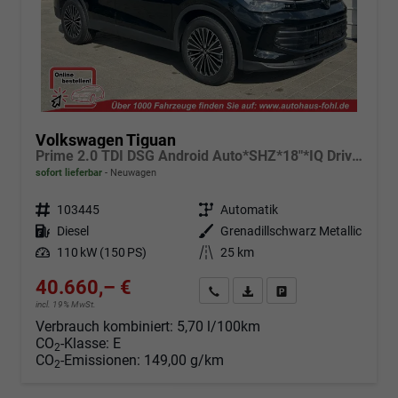
Volkswagen Tiguan
Prime 2.0 TDI DSG Android Auto*SHZ*18"*IQ Drive*360°*ACC*Keyless*LED Plus*Design Paket
sofort lieferbar
Neuwagen
Fahrzeugnr.
103445
Getriebe
Automatik
Kraftstoff
Diesel
Außenfarbe
Grenadillschwarz Metallic
Leistung
110 kW (150 PS)
Kilometerstand
25 km
40.660,– €
Angebot anfordern
Fahrzeugexpose (PDF)
Fahrzeug parken
incl. 19% MwSt.
Verbrauch kombiniert:
5,70 l/100km
CO
-Klasse:
E
2
CO
-Emissionen:
149,00 g/km
2