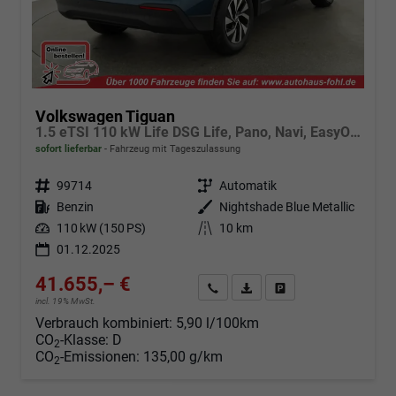
Volkswagen Tiguan
1.5 eTSI 110 kW Life DSG Life, Pano, Navi, EasyOpen, LED-Plus, 5 J.-Garantie
sofort lieferbar
Fahrzeug mit Tageszulassung
Fahrzeugnr.
99714
Getriebe
Automatik
Kraftstoff
Benzin
Außenfarbe
Nightshade Blue Metallic
Leistung
110 kW (150 PS)
Kilometerstand
10 km
01.12.2025
41.655,– €
Angebot anfordern
Fahrzeugexpose (PDF)
Fahrzeug parken
incl. 19% MwSt.
Verbrauch kombiniert:
5,90 l/100km
CO
-Klasse:
D
2
CO
-Emissionen:
135,00 g/km
2