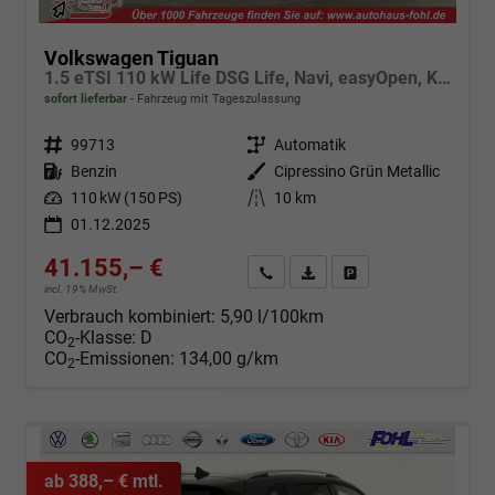
Volkswagen Tiguan
1.5 eTSI 110 kW Life DSG Life, Navi, easyOpen, Kamera, 5-J Garantie
sofort lieferbar
Fahrzeug mit Tageszulassung
Fahrzeugnr.
99713
Getriebe
Automatik
Kraftstoff
Benzin
Außenfarbe
Cipressino Grün Metallic
Leistung
110 kW (150 PS)
Kilometerstand
10 km
01.12.2025
41.155,– €
Angebot anfordern
Fahrzeugexpose (PDF)
Fahrzeug parken
incl. 19% MwSt.
Verbrauch kombiniert:
5,90 l/100km
CO
-Klasse:
D
2
CO
-Emissionen:
134,00 g/km
2
ab 388,– € mtl.