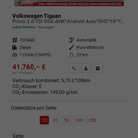
Volkswagen Tiguan
Prime 2.0 TDI DSG AHK*Android Auto*SHZ*18"*IQ Drive*360°*ACC*Keyless*LED Plus*Design Paket
sofort lieferbar
Neuwagen
Fahrzeugnr.
103440
Getriebe
Automatik
Kraftstoff
Diesel
Außenfarbe
Pure White Uni
Leistung
110 kW (150 PS)
Kilometerstand
25 km
41.760,– €
Angebot anfordern
Fahrzeugexpose (PDF)
Fahrzeug parken
incl. 19% MwSt.
Verbrauch kombiniert:
5,70 l/100km
CO
-Klasse:
E
2
CO
-Emissionen:
149,00 g/km
2
Datensätze pro Seite:
10
20
50
100
250
Seite: