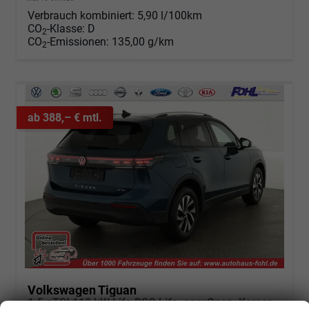
Verbrauch kombiniert:
5,90 l/100km
CO
-Klasse:
D
2
CO
-Emissionen:
135,00 g/km
2
ab 388,– € mtl.
Volkswagen Tiguan
1.5 eTSI 110 kW Life DSG Life, easyOpen, Kamera, LED-Plus, Winterpaket