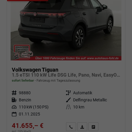
Volkswagen Tiguan
1.5 eTSI 110 kW Life DSG Life, Pano, Navi, EasyOpen, LED-Plus, 5 J.-Garantie
sofort lieferbar
Fahrzeug mit Tageszulassung
Fahrzeugnr.
98880
Getriebe
Automatik
Kraftstoff
Benzin
Außenfarbe
Delfingrau Metallic
Leistung
110 kW (150 PS)
Kilometerstand
10 km
01.11.2025
41.655,– €
Angebot anfordern
Fahrzeugexpose (PDF)
Fahrzeug parken
incl. 19% MwSt.