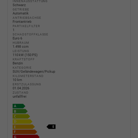
INNENAUSSTATTUNG
Schwarz
GETRIEBE
Automatik
ANTRIEBSACHSE
Frontantrieb
PARTIKELFILTER
1
SCHADSTOFFKLASSE
Euro 6
HUBRAUM
1.498 ccm
LEISTUNG
110 kW (150 PS)
KRAFTSTOFF
Benzin
KATEGORIE
SUV/Geländewagen/Pickup
KILOMETERSTAND
10 km
ERSTZULASSUNG
01.04.2026
ZUSTAND
unfallfrei