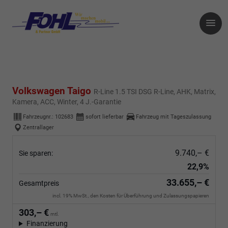
Volkswagen Taigo
R-Line 1.5 TSI DSG R-Line, AHK, Matrix,
Kamera, ACC, Winter, 4 J.-Garantie
Fahrzeugnr.:
102683
sofort lieferbar
Fahrzeug mit Tageszulassung
Zentrallager
9.740,– €
Sie sparen:
22,9%
33.655,– €
Gesamtpreis
incl. 19% MwSt., den Kosten für Überführung und Zulassungspapieren
303,– €
mtl.
Finanzierung