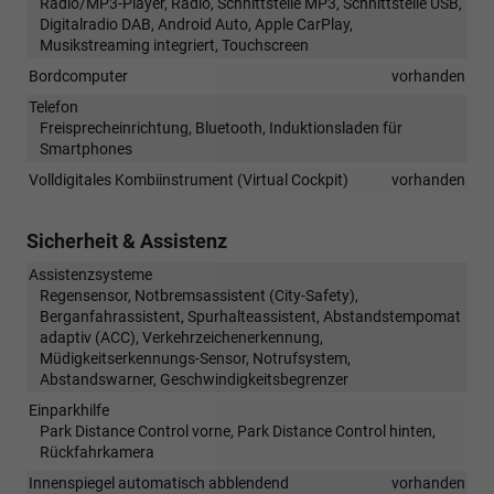
Radio/MP3-Player, Radio, Schnittstelle MP3, Schnittstelle USB,
Digitalradio DAB, Android Auto, Apple CarPlay,
Musikstreaming integriert, Touchscreen
Bordcomputer
vorhanden
Telefon
Freisprecheinrichtung, Bluetooth, Induktionsladen für
Smartphones
Volldigitales Kombiinstrument (Virtual Cockpit)
vorhanden
Sicherheit & Assistenz
Assistenzsysteme
Regensensor, Notbremsassistent (City-Safety),
Berganfahrassistent, Spurhalteassistent, Abstandstempomat
adaptiv (ACC), Verkehrzeichenerkennung,
Müdigkeitserkennungs-Sensor, Notrufsystem,
Abstandswarner, Geschwindigkeitsbegrenzer
Einparkhilfe
Park Distance Control vorne, Park Distance Control hinten,
Rückfahrkamera
Innenspiegel automatisch abblendend
vorhanden