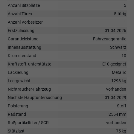
Anzahl Sitzplätze
5
Anzahl Türen
5-türig
Anzahl Vorbesitzer
1
Erstzulassung
01.04.2026
Garantieleistung
Fahrzeuggarantie
Innenausstattung
Schwarz
Kilometerstand
10
Kraftstoff: unterstützte
E10 geeignet
Lackierung
Metallic
Leergewicht
1298 kg
Nichtraucher-Fahrzeug
vorhanden
Nächste Hauptuntersuchung
01.04.2029
Polsterung
Stoff
Radstand
2554 mm
Rußpartikelfilter / SCR
vorhanden
Stützlast
75 kg