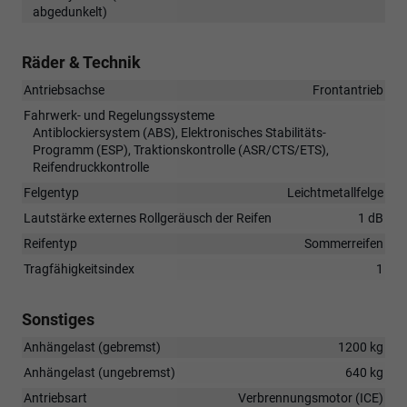
abgedunkelt)
Räder & Technik
Antriebsachse
Frontantrieb
Fahrwerk- und Regelungssysteme
Antiblockiersystem (ABS), Elektronisches Stabilitäts-
Programm (ESP), Traktionskontrolle (ASR/CTS/ETS),
Reifendruckkontrolle
Felgentyp
Leichtmetallfelge
Lautstärke externes Rollgeräusch der Reifen
1 dB
Reifentyp
Sommerreifen
Tragfähigkeitsindex
1
Sonstiges
Anhängelast (gebremst)
1200 kg
Anhängelast (ungebremst)
640 kg
Antriebsart
Verbrennungsmotor (ICE)