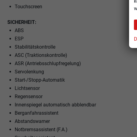
k
Touchscreen
w
SICHERHEIT:
ABS
ESP
D
Stabilitätskontrolle
ASC (Traktionskontrolle)
ASR (Antriebsschlupfregelung)
Servolenkung
Start-/Stopp-Automatik
Lichtsensor
Regensensor
Innenspiegel automatisch abblendbar
Berganfahrassistent
Abstandswarner
Notbremsassistent (F.A.)