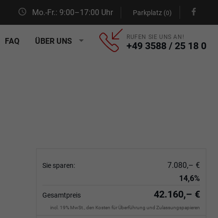
Mo.-Fr.: 9:00–17:00 Uhr
Parkplatz (
)
0
RUFEN SIE UNS AN!
FAQ
ÜBER UNS
+49 3588 / 25 18 0
7.080,– €
Sie sparen:
14,6%
42.160,– €
Gesamtpreis
incl. 19% MwSt., den Kosten für Überführung und Zulassungspapieren