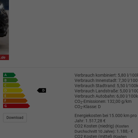
Verbrauch kombiniert:
5,80 l/10
Verbrauch Innenstadt:
7,30 l/10
Verbrauch Stadtrand:
5,50 l/100
Verbrauch Landstraße:
5,00 l/1
Verbrauch Autobahn:
6,00 l/100
CO
-Emissionen:
132,00 g/km
2
CO
-Klasse:
D
2
Energiekosten bei 15.000 km pro
Download
Jahr:
1.517,28 €
CO2 Kosten (niedrig)
(Kosten
:
1.188,- €
Durchschnitt 10 Jahre)
CO2 Kosten (mittel)
(Kosten