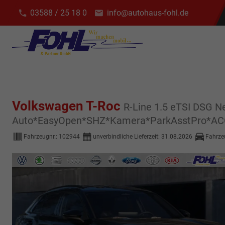
03588 / 25 18 0
info@autohaus-fohl.de
Volkswagen T-Roc
R-Line 1.5 eTSI DSG 
Auto*EasyOpen*SHZ*Kamera*ParkAsstPro*AC
Fahrzeugnr.:
102944
unverbindliche Lieferzeit:
31.08.2026
Fahrze