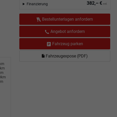
382,– €
Finanzierung
mtl.
Bestellunterlagen anfordern
Angebot anfordern
Fahrzeug parken
Fahrzeugexpose (PDF)
0km
0km
km
00km
km