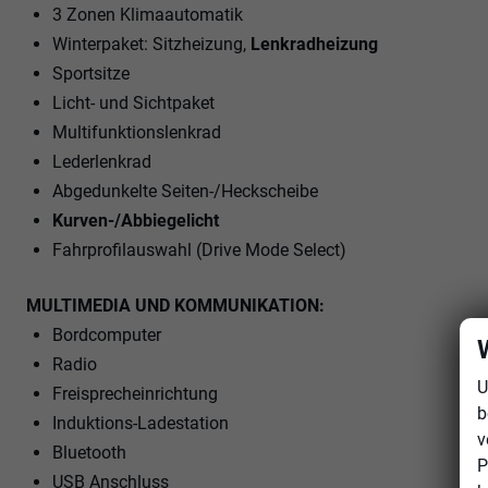
3 Zonen Klimaautomatik
Winterpaket: Sitzheizung,
Lenkradheizung
Sportsitze
Licht- und Sichtpaket
Multifunktionslenkrad
Lederlenkrad
Abgedunkelte Seiten-/Heckscheibe
Kurven-/Abbiegelicht
Fahrprofilauswahl (Drive Mode Select)
MULTIMEDIA UND KOMMUNIKATION:
Bordcomputer
Radio
U
Freisprecheinrichtung
b
Induktions-Ladestation
v
Bluetooth
P
USB Anschluss