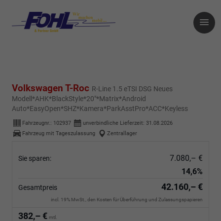
Volkswagen T-Roc
R-Line 1.5 eTSI DSG Neues
Modell*AHK*BlackStyle*20"*Matrix*Android
Auto*EasyOpen*SHZ*Kamera*ParkAsstPro*ACC*Keyless
Fahrzeugnr.:
102937
unverbindliche Lieferzeit:
31.08.2026
Fahrzeug mit Tageszulassung
Zentrallager
7.080,– €
Sie sparen:
14,6%
42.160,– €
Gesamtpreis
incl. 19% MwSt., den Kosten für Überführung und Zulassungspapieren
382,– €
mtl.