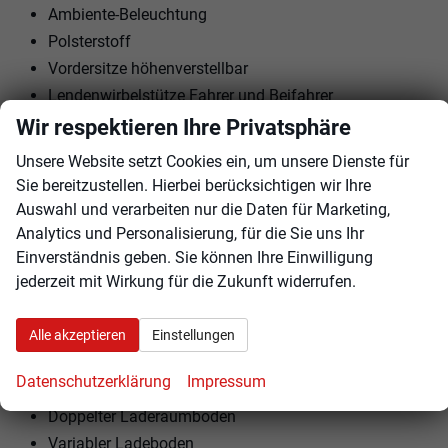
Ambiente-Beleuchtung
Polsterstoff
Vordersitze höhenverstellbar
Lendenwirbelstütze Fahrer und Beifahrer
Armlehnen vorne und hinten
Wir respektieren Ihre Privatsphäre
ISOFIX am Beifahrersitz
Unsere Website setzt Cookies ein, um unsere Dienste für
Kindersitzvorbereitung (ISOFIX)
Sie bereitzustellen. Hierbei berücksichtigen wir Ihre
Rücksitzbank teilbar
Auswahl und verarbeiten nur die Daten für Marketing,
Sportlenkrad
Analytics und Personalisierung, für die Sie uns Ihr
Lenkrad höhenverstellbar
Einverständnis geben. Sie können Ihre Einwilligung
jederzeit mit Wirkung für die Zukunft widerrufen.
Lenkradheizung
Schaltwippen am Lenkrad
Alle akzeptieren
Einstellungen
Komfortsitz
Datenschutzerklärung
Impressum
EXTRAS:
Doppelter Laderaumboden
Variabler Ladeboden