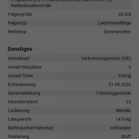
Reifendruckkontrolle
Felgengröße
20 Zoll
Felgentyp
Leichtmetallfelge
Reifentyp
Sommerreifen
Sonstiges
Antriebsart
Verbrennungsmotor (ICE)
Anzahl Sitzplätze
5
Anzahl Türen
5-türig
Erstzulassung
01.08.2026
Garantieleistung
Fahrzeuggarantie
Kilometerstand
25
Lackierung
Metallic
Leergewicht
1474 kg
Nichtraucher-Fahrzeug
vorhanden
Polsterung
Stoff