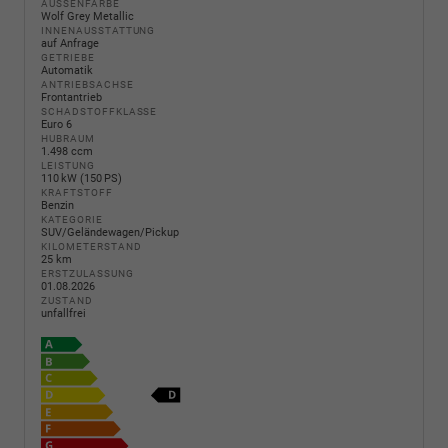
AUSSENFARBE
Wolf Grey Metallic
INNENAUSSTATTUNG
auf Anfrage
GETRIEBE
Automatik
ANTRIEBSACHSE
Frontantrieb
SCHADSTOFFKLASSE
Euro 6
HUBRAUM
1.498 ccm
LEISTUNG
110 kW (150 PS)
KRAFTSTOFF
Benzin
KATEGORIE
SUV/Geländewagen/Pickup
KILOMETERSTAND
25 km
ERSTZULASSUNG
01.08.2026
ZUSTAND
unfallfrei