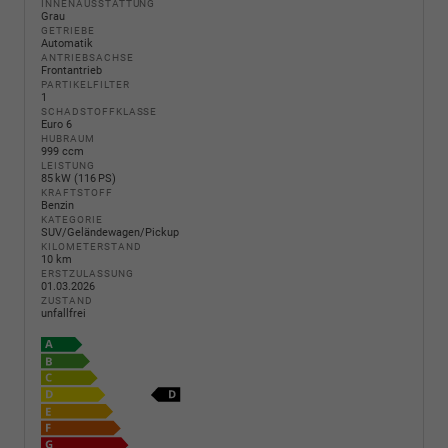
INNENAUSSTATTUNG
Grau
GETRIEBE
Automatik
ANTRIEBSACHSE
Frontantrieb
PARTIKELFILTER
1
SCHADSTOFFKLASSE
Euro 6
HUBRAUM
999 ccm
LEISTUNG
85 kW (116 PS)
KRAFTSTOFF
Benzin
KATEGORIE
SUV/Geländewagen/Pickup
KILOMETERSTAND
10 km
ERSTZULASSUNG
01.03.2026
ZUSTAND
unfallfrei