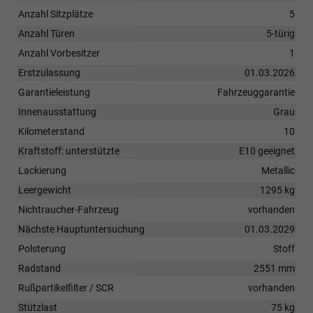
Anzahl Sitzplätze
5
Anzahl Türen
5-türig
Anzahl Vorbesitzer
1
Erstzulassung
01.03.2026
Garantieleistung
Fahrzeuggarantie
Innenausstattung
Grau
Kilometerstand
10
Kraftstoff: unterstützte
E10 geeignet
Lackierung
Metallic
Leergewicht
1295 kg
Nichtraucher-Fahrzeug
vorhanden
Nächste Hauptuntersuchung
01.03.2029
Polsterung
Stoff
Radstand
2551 mm
Rußpartikelfilter / SCR
vorhanden
Stützlast
75 kg