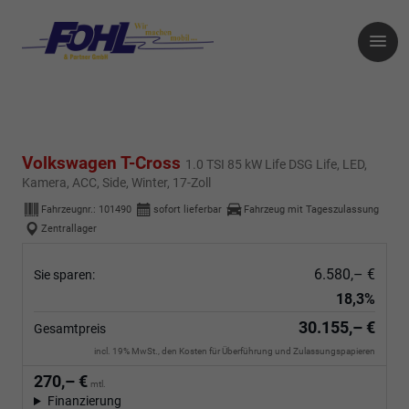
Volkswagen T-Cross
1.0 TSI 85 kW Life DSG Life, LED,
Kamera, ACC, Side, Winter, 17-Zoll
Fahrzeugnr.:
101490
sofort lieferbar
Fahrzeug mit Tageszulassung
Zentrallager
6.580,– €
Sie sparen:
18,3%
30.155,– €
Gesamtpreis
incl. 19% MwSt., den Kosten für Überführung und Zulassungspapieren
270,– €
mtl.
Finanzierung