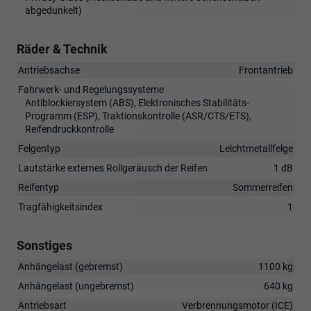
abgedunkelt)
Räder & Technik
Antriebsachse
Frontantrieb
Fahrwerk- und Regelungssysteme
Antiblockiersystem (ABS), Elektronisches Stabilitäts-
Programm (ESP), Traktionskontrolle (ASR/CTS/ETS),
Reifendruckkontrolle
Felgentyp
Leichtmetallfelge
Lautstärke externes Rollgeräusch der Reifen
1 dB
Reifentyp
Sommerreifen
Tragfähigkeitsindex
1
Sonstiges
Anhängelast (gebremst)
1100 kg
Anhängelast (ungebremst)
640 kg
Antriebsart
Verbrennungsmotor (ICE)