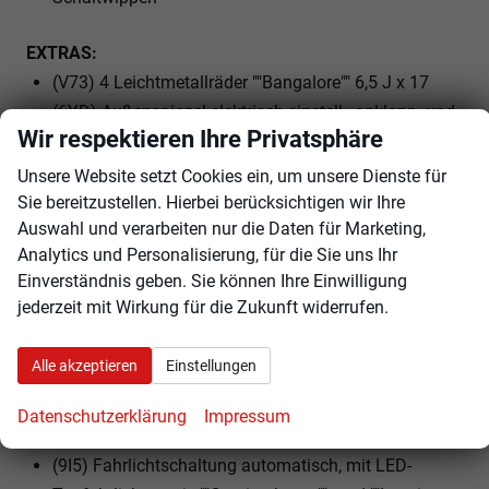
EXTRAS:
(V73) 4 Leichtmetallräder ""Bangalore"" 6,5 J x 17
(6YD) Außenspiegel elektrisch einstell-, anklapp- und
Wir respektieren Ihre Privatsphäre
beheizbar, mit Beifahrerspiegelabsenkung
(3S2) Dachreling schwarz
Unsere Website setzt Cookies ein, um unsere Dienste für
(7J1) Digital Cockpit, mehrfarbig, verschiedene Info-
Sie bereitzustellen. Hierbei berücksichtigen wir Ihre
Auswahl und verarbeiten nur die Daten für Marketing,
Profile wählbar
Analytics und Personalisierung, für die Sie uns Ihr
(VL6) Fußgänger- und Radfahrererkennung
Einverständnis geben. Sie können Ihre Einwilligung
(3GD) Gepäckraumboden in 2 Höhen einstellbar, für
jederzeit mit Wirkung für die Zukunft widerrufen.
ebene Ladefläche
(ZBB) Infotainment-Paket ""Ready 2 Discover""
Alle akzeptieren
Einstellungen
(PLA) Licht-und-Sicht-Paket inkl. ""Light Assist""
(4KF) Seitenscheiben ab B-Säule abgedunkelt
Datenschutzerklärung
Impressum
(3U1) Gepäckraumabdeckung
(9I5) Fahrlichtschaltung automatisch, mit LED-