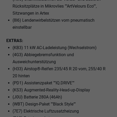
Rücksitzplätze in Mikrovlies ""ArtVelours Eco"",
Sitzwangen in Artex
(8I6) Lendenwirbelstützen vorn pneumatisch
einstellbar
EXTRAS:
(KB3) 11 kW AC-Ladeleistung (Wechselstrom)
(4G3) Abbiegebremsfunktion und
Ausweichunterstützung
(H33) Airstop®-Reifen 235/45 R 20 vorn, 255/40 R
20 hinten
(PD1) Assistenzpaket ""IQ.DRIVE""
(KS3) Augmented-Reality-Head-up-Display
(J0U) Batterie 280A (46Ah)
(WBT) Design-Paket ""Black Style""
(7E7) Elektrische Luftzusatzheizung