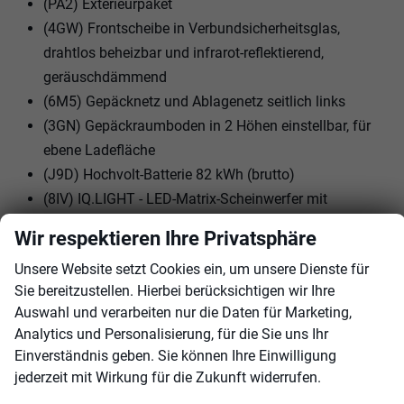
(PA2) Exterieurpaket
(4GW) Frontscheibe in Verbundsicherheitsglas,
drahtlos beheizbar und infrarot-reflektierend,
geräuschdämmend
(6M5) Gepäcknetz und Ablagenetz seitlich links
(3GN) Gepäckraumboden in 2 Höhen einstellbar, für
ebene Ladefläche
(J9D) Hochvolt-Batterie 82 kWh (brutto)
(8IV) IQ.LIGHT - LED-Matrix-Scheinwerfer mit
automatischer Fahrlichtschaltung,
Wir respektieren Ihre Privatsphäre
Schlechtwetterlicht, Begrüßungsfunktion
Unsere Website setzt Cookies ein, um unsere Dienste für
(PBE) Interieurpaket
Sie bereitzustellen. Hierbei berücksichtigen wir Ihre
(PBP) Komfortpaket inkl. Navigationssystem
Auswahl und verarbeiten nur die Daten für Marketing,
""Discover Pro Max""
Analytics und Personalisierung, für die Sie uns Ihr
(8VP) LED-Rückleuchten mit dynamischer
Einverständnis geben. Sie können Ihre Einwilligung
Blinkleuchte
jederzeit mit Wirkung für die Zukunft widerrufen.
(76C) Ladekabel Mode 3 Typ 2, 16 A