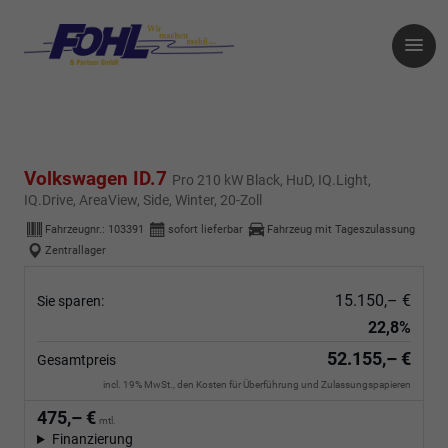
Volkswagen ID.7
Pro 210 kW Black, HuD, IQ.Light,
IQ.Drive, AreaView, Side, Winter, 20-Zoll
Fahrzeugnr.:
103391
sofort lieferbar
Fahrzeug mit Tageszulassung
Zentrallager
15.150,– €
Sie sparen:
22,8%
52.155,– €
Gesamtpreis
incl. 19% MwSt., den Kosten für Überführung und Zulassungspapieren
475,– €
mtl.
Finanzierung