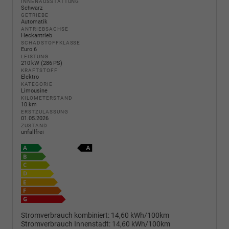
INNENAUSSTATTUNG
Schwarz
GETRIEBE
Automatik
ANTRIEBSACHSE
Heckantrieb
SCHADSTOFFKLASSE
Euro 6
LEISTUNG
210 kW (286 PS)
KRAFTSTOFF
Elektro
KATEGORIE
Limousine
KILOMETERSTAND
10 km
ERSTZULASSUNG
01.05.2026
ZUSTAND
unfallfrei
Stromverbrauch kombiniert:
14,60 kWh/100km
Stromverbrauch Innenstadt:
14,60 kWh/100km