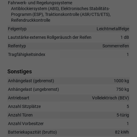
Fahrwerk- und Regelungssysteme
Antiblockiersystem (ABS), Elektronisches Stabilitäts-
Programm (ESP), Traktionskontrolle (ASR/CTS/ETS),
Reifendruckkontrolle
Felgentyp
Leichtmetallfelge
Lautstärke externes Rollgeräusch der Reifen
1 dB
Reifentyp
Sommerreifen
Tragfähigkeitsindex
1
Sonstiges
Anhängelast (gebremst)
1000 kg
Anhängelast (ungebremst)
750 kg
Antriebsart
Vollelektrisch (BEV)
Anzahl Sitzplätze
5
Anzahl Türen
5-türig
Anzahl Vorbesitzer
1
Batteriekapazität (brutto)
82 kWh