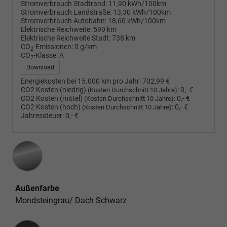
Stromverbrauch Stadtrand:
11,90 kWh/100km
Stromverbrauch Landstraße:
13,30 kWh/100km
Stromverbrauch Autobahn:
18,60 kWh/100km
Elektrische Reichweite:
599 km
Elektrische Reichweite Stadt:
738 km
CO
-Emissionen:
0 g/km
2
CO
-Klasse:
A
2
Download
Energiekosten bei 15.000 km pro Jahr:
702,99 €
CO2 Kosten (niedrig)
:
0,- €
(Kosten Durchschnitt 10 Jahre)
CO2 Kosten (mittel)
:
0,- €
(Kosten Durchschnitt 10 Jahre)
CO2 Kosten (hoch)
:
0,- €
(Kosten Durchschnitt 10 Jahre)
Jahressteuer:
0,- €
Außenfarbe
Mondsteingrau/ Dach Schwarz
Innenausstattung