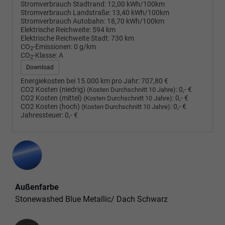
Stromverbrauch Stadtrand:
12,00 kWh/100km
Stromverbrauch Landstraße:
13,40 kWh/100km
Stromverbrauch Autobahn:
18,70 kWh/100km
Elektrische Reichweite:
594 km
Elektrische Reichweite Stadt:
730 km
CO
-Emissionen:
0 g/km
2
CO
-Klasse:
A
2
Download
Energiekosten bei 15.000 km pro Jahr:
707,80 €
CO2 Kosten (niedrig)
:
0,- €
(Kosten Durchschnitt 10 Jahre)
CO2 Kosten (mittel)
:
0,- €
(Kosten Durchschnitt 10 Jahre)
CO2 Kosten (hoch)
:
0,- €
(Kosten Durchschnitt 10 Jahre)
Jahressteuer:
0,- €
Außenfarbe
Stonewashed Blue Metallic/ Dach Schwarz
Innenausstattung