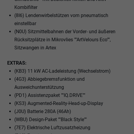
Kombifilter
(8I6) Lendenwirbelstützen vorn pneumatisch
einstellbar
(N0U) Sitzmittelbahnen der Vorder- und äußeren
Rücksitzplätze in Mikrovlies ""ArtVelours Eco"",
Sitzwangen in Artex
EXTRAS:
(KB3) 11 kW AC-Ladeleistung (Wechselstrom)
(4G3) Abbiegebremsfunktion und
Ausweichunterstützung
(PD1) Assistenzpaket ""IQ.DRIVE""
(KS3) Augmented-Reality-Head-up-Display
(J0U) Batterie 280A (46Ah)
(WBU) Design-Paket ""Black Style""
(7E7) Elektrische Luftzusatzheizung