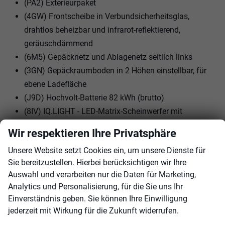
(PA2) Exterieurpaket
(4GW) Frontscheibe in Verbundsicherheitsglas,
drahtlos beheizbar und infrarot-reflektierend,
geräuschdämmend
(6M5) Gepäcknetz und Ablagenetz seitlich links
(3GN) Gepäckraumboden in 2 Höhen einstellbar, für
ebene Ladefläche
(J9D) Hochvolt-Batterie 82 kWh (brutto)
(8IV) IQ.LIGHT - LED-Matrix-Scheinwerfer mit
automatischer Fahrlichtschaltung,
Wir respektieren Ihre Privatsphäre
Schlechtwetterlicht, Begrüßungsfunktion
Unsere Website setzt Cookies ein, um unsere Dienste für
(PBE) Interieurpaket
Sie bereitzustellen. Hierbei berücksichtigen wir Ihre
(PBP) Komfortpaket inkl. Navigationssystem
Auswahl und verarbeiten nur die Daten für Marketing,
""Discover Pro Max""
Analytics und Personalisierung, für die Sie uns Ihr
(8VP) LED-Rückleuchten mit dynamischer
Einverständnis geben. Sie können Ihre Einwilligung
Blinkleuchte
jederzeit mit Wirkung für die Zukunft widerrufen.
(76C) Ladekabel Mode 3 Typ 2, 16 A