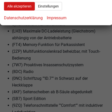
(V95) Leichtmetallräder 8 1/2J x 20 vorn mit 9 1/2J x
Alle akzeptieren
Einstellungen
20 hinten
(8Q5) Leuchtweitenregulierung dynamisch, mit
Datenschutzerklärung
Impressum
dynamischem Kurvenfahrlicht
(LH3) Maximale DC-Ladeleistung (Gleichstrom)
abhängig von der Antriebsbatterie
(FT4) Memory-Funktion für Parkassistent
(2ZP) Multifunktionslenkrad beheizbar, mit Touch-
Bedienung
(7W7) Proaktives Insassenschutzsystem
(8DC) Radio
(0NC) Schriftzug ""ID.7"" in Schwarz auf der
Heckklappe
(4KF) Seitenscheiben ab B-Säule abgedunkelt
(SB7) Sport Edition
(9ZQ) Telefonschnittstelle ""Comfort"" mit induktiver