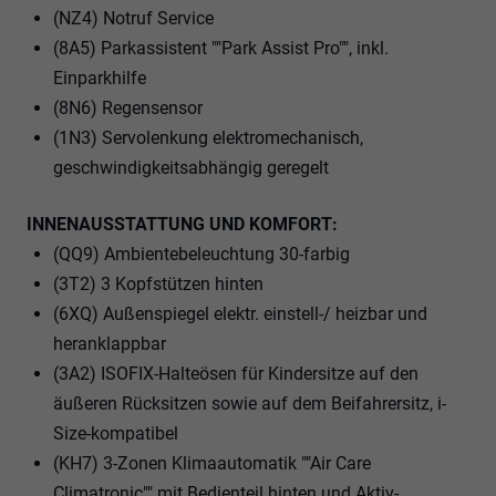
(NZ4) Notruf Service
(8A5) Parkassistent ""Park Assist Pro"", inkl.
Einparkhilfe
(8N6) Regensensor
(1N3) Servolenkung elektromechanisch,
geschwindigkeitsabhängig geregelt
INNENAUSSTATTUNG UND KOMFORT:
(QQ9) Ambientebeleuchtung 30-farbig
(3T2) 3 Kopfstützen hinten
(6XQ) Außenspiegel elektr. einstell-/ heizbar und
heranklappbar
(3A2) ISOFIX-Halteösen für Kindersitze auf den
äußeren Rücksitzen sowie auf dem Beifahrersitz, i-
Size-kompatibel
(KH7) 3-Zonen Klimaautomatik ""Air Care
Climatronic"" mit Bedienteil hinten und Aktiv-