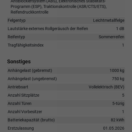
Antiblockiersystem (ABS), Elektronisches Stabilitäts-
Programm (ESP), Traktionskontrolle (ASR/CTS/ETS),
Reifendruckkontrolle
Felgentyp
Leichtmetallfelge
Lautstärke externes Rollgeräusch der Reifen
1 dB
Reifentyp
Sommerreifen
Tragfähigkeitsindex
1
Sonstiges
Anhängelast (gebremst)
1000 kg
Anhängelast (ungebremst)
750 kg
Antriebsart
Vollelektrisch (BEV)
Anzahl Sitzplätze
5
Anzahl Türen
5-türig
Anzahl Vorbesitzer
1
Batteriekapazität (brutto)
82 kWh
Erstzulassung
01.05.2026