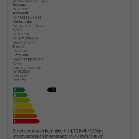
INNENAUSSTATTUNG
Schwarz
GETRIEBE
Automatik
ANTRIEBSACHSE
Heckantrieb
SCHADSTOFFKLASSE
Euro 6
LEISTUNG
210 kW (286 PS)
KRAFTSTOFF
Elektro
KATEGORIE
Limousine
KILOMETERSTAND
10 km
ERSTZULASSUNG
01.05.2026
ZUSTAND
unfallfrei
Stromverbrauch kombiniert:
14,70 kWh/100km
Stromverbrauch Innenstadt:
14,70 kWh/100km