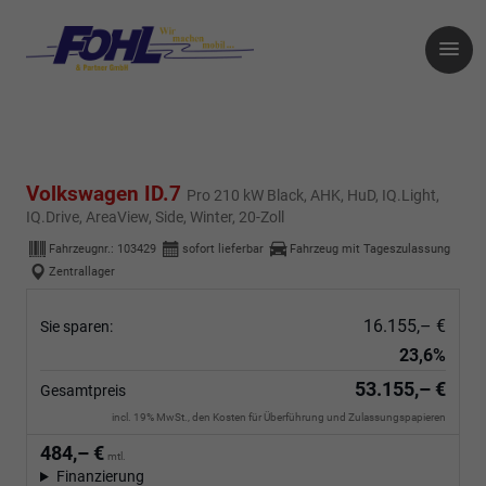
Volkswagen ID.7
Pro 210 kW Black, AHK, HuD, IQ.Light,
IQ.Drive, AreaView, Side, Winter, 20-Zoll
Fahrzeugnr.:
103429
sofort lieferbar
Fahrzeug mit Tageszulassung
Zentrallager
16.155,– €
Sie sparen:
23,6%
53.155,– €
Gesamtpreis
incl. 19% MwSt., den Kosten für Überführung und Zulassungspapieren
484,– €
mtl.
Finanzierung