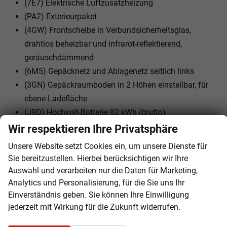
(7E7) Elektrische Luftzusatzheizung
(PA2) Exterieurpaket
(4GW) Frontscheibe in Verbundsicherheitsglas,
drahtlos beheizbar und infrarot-reflektierend,
geräuschdämmend
(6M5) Gepäcknetz und Ablagenetz seitlich links
(3GN) Gepäckraumboden in 2 Höhen einstellbar, für
ebene Ladefläche
(J9D) Hochvolt-Batterie 82 kWh (brutto)
(8IV) IQ.LIGHT - LED-Matrix-Scheinwerfer mit
Wir respektieren Ihre Privatsphäre
automatischer Fahrlichtschaltung,
Unsere Website setzt Cookies ein, um unsere Dienste für
Schlechtwetterlicht, Begrüßungsfunktion
Sie bereitzustellen. Hierbei berücksichtigen wir Ihre
(PBE) Interieurpaket
Auswahl und verarbeiten nur die Daten für Marketing,
(PBP) Komfortpaket inkl. Navigationssystem
Analytics und Personalisierung, für die Sie uns Ihr
""Discover Pro Max""
Einverständnis geben. Sie können Ihre Einwilligung
jederzeit mit Wirkung für die Zukunft widerrufen.
(8VP) LED-Rückleuchten mit dynamischer
Blinkleuchte