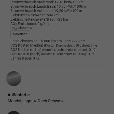
Stromverbrauch Stadtrand:
12,10 kWh/100km
Stromverbrauch Landstraße:
13,70 kWh/100km
Stromverbrauch Autobahn:
19,20 kWh/100km
Elektrische Reichweite:
584 km
Elektrische Reichweite Stadt:
728 km
CO
-Emissionen:
0 g/km
2
CO
-Klasse:
A
2
Download
Energiekosten bei 15.000 km pro Jahr:
722,25 €
CO2 Kosten (niedrig)
:
0,- €
(Kosten Durchschnitt 10 Jahre)
CO2 Kosten (mittel)
:
0,- €
(Kosten Durchschnitt 10 Jahre)
CO2 Kosten (hoch)
:
0,- €
(Kosten Durchschnitt 10 Jahre)
Jahressteuer:
0,- €
Außenfarbe
Mondsteingrau/ Dach Schwarz
Innenausstattung