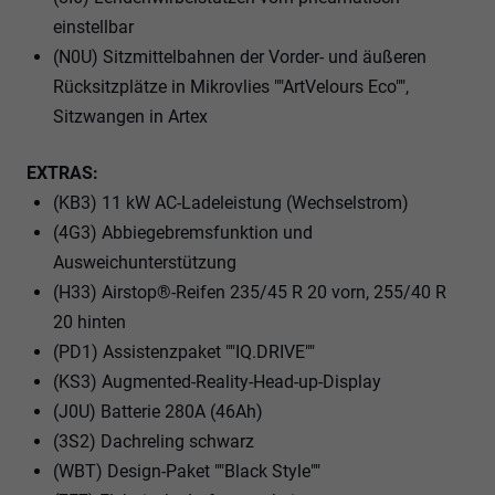
einstellbar
(N0U) Sitzmittelbahnen der Vorder- und äußeren
Rücksitzplätze in Mikrovlies ""ArtVelours Eco"",
Sitzwangen in Artex
EXTRAS:
(KB3) 11 kW AC-Ladeleistung (Wechselstrom)
(4G3) Abbiegebremsfunktion und
Ausweichunterstützung
(H33) Airstop®-Reifen 235/45 R 20 vorn, 255/40 R
20 hinten
(PD1) Assistenzpaket ""IQ.DRIVE""
(KS3) Augmented-Reality-Head-up-Display
(J0U) Batterie 280A (46Ah)
(3S2) Dachreling schwarz
(WBT) Design-Paket ""Black Style""