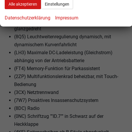
Alle akzeptieren
Einstellungen
(76C) Ladekabel Mode 3 Typ 2, 16 A
(C9Z) Leichtmetallräder ""Montreal"" 8,5 J x 20 vorn,
Datenschutzerklärung
Impressum
9,5 J x 20 hinten, in Schwarz, Oberfläche
glanzgedreht
(8Q5) Leuchtweitenregulierung dynamisch, mit
dynamischem Kurvenfahrlicht
(LH3) Maximale DC-Ladeleistung (Gleichstrom)
abhängig von der Antriebsbatterie
(FT4) Memory-Funktion für Parkassistent
(2ZP) Multifunktionslenkrad beheizbar, mit Touch-
Bedienung
(3CX) Netztrennwand
(7W7) Proaktives Insassenschutzsystem
(8DC) Radio
(0NC) Schriftzug ""ID.7"" in Schwarz auf der
Heckklappe