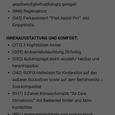
geschwindigkeitsabhängig geregelt
(8N6) Regensensor
(8A5) Parkassistent ""Park Assist Pro"", inkl.
Einparkhilfe
INNENAUSSTATTUNG UND KOMFORT:
(3T2) 3 Kopfstützen hinten
(QQ9) Ambientebeleuchtung 30-farbig
(6XQ) Außenspiegel elektr. einstell-/ heizbar und
heranklappbar
(3A2) ISOFIX-Halteösen für Kindersitze auf den
äußeren Rücksitzen sowie auf dem Beifahrersitz, i-
Size-kompatibel
(KH7) 3-Zonen Klimaautomatik ""Air Care
Climatronic"" mit Bedienteil hinten und Aktiv-
Kombifilter
(8I6) Lendenwirbelstützen vorn pneumatisch