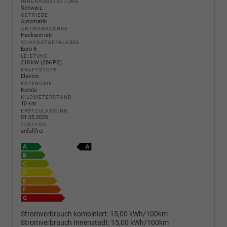
INNENAUSSTATTUNG
Schwarz
GETRIEBE
Automatik
ANTRIEBSACHSE
Heckantrieb
SCHADSTOFFKLASSE
Euro 6
LEISTUNG
210 kW (286 PS)
KRAFTSTOFF
Elektro
KATEGORIE
Kombi
KILOMETERSTAND
10 km
ERSTZULASSUNG
01.05.2026
ZUSTAND
unfallfrei
Stromverbrauch kombiniert:
15,00 kWh/100km
Stromverbrauch Innenstadt:
15,00 kWh/100km