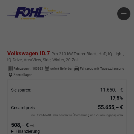
Volkswagen ID.7
Pro 210 kW Tourer Black, HuD, IQ.Light,
IQ.Drive, AreaView, Side, Winter, 20-Zoll
Fahrzeugnr.:
103863
sofort lieferbar
Fahrzeug mit Tageszulassung
Zentrallager
11.650,– €
Sie sparen:
17,5%
55.655,– €
Gesamtpreis
incl. 19% MwSt., den Kosten für Überführung und Zulassungspapieren
508,– €
mtl.
Finanzierung