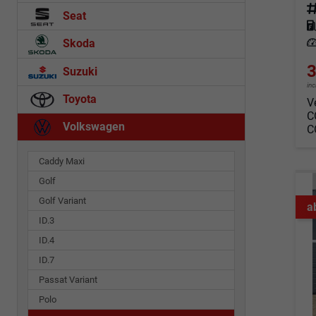
Fahrz
Seat
Kraf
Leis
Skoda
3
Suzuki
in
Toyota
V
C
Volkswagen
C
Caddy Maxi
Golf
Golf Variant
a
ID.3
ID.4
ID.7
Passat Variant
Polo