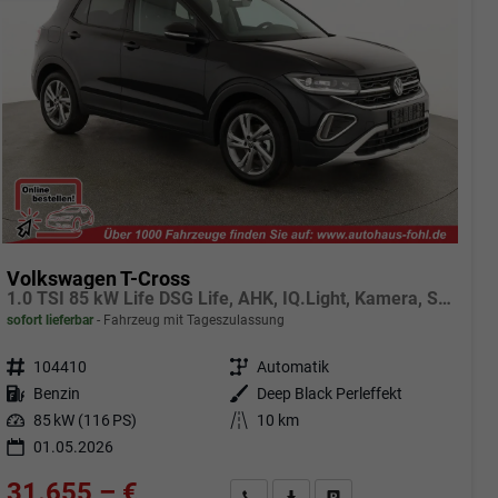
Volkswagen T-Cross
1.0 TSI 85 kW Life DSG Life, AHK, IQ.Light, Kamera, Side, ACC, Winter, 17-Zoll
sofort lieferbar
Fahrzeug mit Tageszulassung
Fahrzeugnr.
104410
Getriebe
Automatik
Kraftstoff
Benzin
Außenfarbe
Deep Black Perleffekt
Leistung
85 kW (116 PS)
Kilometerstand
10 km
01.05.2026
31.655,– €
Angebot anfordern
Fahrzeugexpose (PDF)
Fahrzeug parken