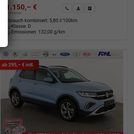
31.150,– €
Angebot anfordern
Fahrzeugexpose (PDF)
Fahrzeug parken
incl. 19% MwSt.
Verbrauch kombiniert:
5,80 l/100km
CO
-Klasse:
D
2
CO
-Emissionen:
132,00 g/km
2
ab 295,– € mtl.