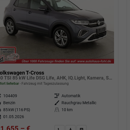
olkswagen T-Cross
1.0 TSI 85 kW Life DSG Life, AHK, IQ.Light, Kamera, Side, ACC, Winter, 17-Zoll
fort lieferbar
Fahrzeug mit Tageszulassung
eugnr.
104409
Getriebe
Automatik
tstoff
Benzin
Außenfarbe
Rauchgrau Metallic
tung
85 kW (116 PS)
Kilometerstand
10 km
01.05.2026
1.655,– €
Angebot anfordern
Fahrzeugexpose (PDF)
Fahrzeug parken