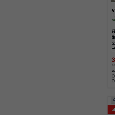
V
so
Fahrz
Kraf
Leis
3
in
V
C
C
a