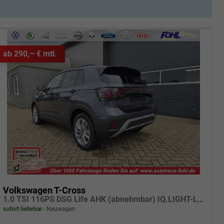
ab 290,– € mtl.
Volkswagen T-Cross
1.0 TSI 116PS DSG Life AHK (abnehmbar) IQ.LIGHT-LED-Matrix Sitzheizung Rückf.Kamera Klimaautomatik Abstandstempomat Apple CarPlay Android Auto
sofort lieferbar
Neuwagen