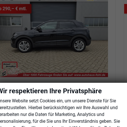
b 290,– € mtl.
olkswagen T-Cross
Wir respektieren Ihre Privatsphäre
1.0 TSI 116PS DSG Life AHK (abnehmbar) IQ.LIGHT-LED-Matrix Sitzheizung Rückf.Kamera Klimaautomatik Abstandstempomat Apple CarPlay Android Auto
fort lieferbar
Neuwagen
nsere Website setzt Cookies ein, um unsere Dienste für Sie
ereitzustellen. Hierbei berücksichtigen wir Ihre Auswahl und
eugnr.
103963
Getriebe
Automatik
erarbeiten nur die Daten für Marketing, Analytics und
tstoff
Benzin
Außenfarbe
Deep Black Perleffekt
ersonalisierung, für die Sie uns Ihr Einverständnis geben. Sie
tung
85 kW (116 PS)
Kilometerstand
2 km