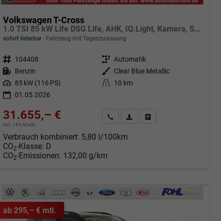
Volkswagen T-Cross
1.0 TSI 85 kW Life DSG Life, AHK, IQ.Light, Kamera, Side, ACC, Winter, 17-Zoll
sofort lieferbar
Fahrzeug mit Tageszulassung
Fahrzeugnr.
104408
Getriebe
Automatik
Kraftstoff
Benzin
Außenfarbe
Clear Blue Metallic
Leistung
85 kW (116 PS)
Kilometerstand
10 km
01.05.2026
31.655,– €
Angebot anfordern
Fahrzeugexpose (PDF)
Fahrzeug parken
incl. 19% MwSt.
Verbrauch kombiniert:
5,80 l/100km
CO
-Klasse:
D
2
CO
-Emissionen:
132,00 g/km
2
ab 295,– € mtl.