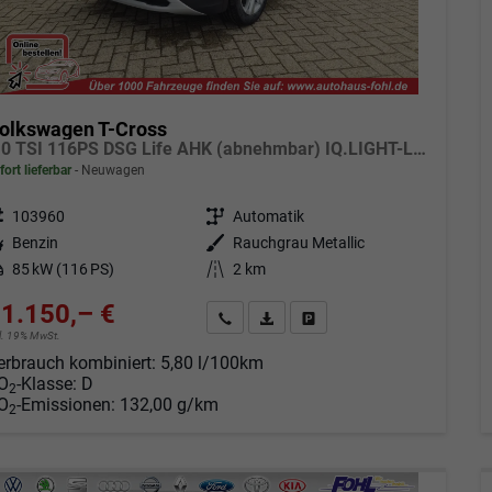
olkswagen T-Cross
1.0 TSI 116PS DSG Life AHK (abnehmbar) IQ.LIGHT-LED-Matrix Sitzheizung Rückf.Kamera Klimaautomatik Abstandstempomat Apple CarPlay Android Auto
fort lieferbar
Neuwagen
eugnr.
103960
Getriebe
Automatik
tstoff
Benzin
Außenfarbe
Rauchgrau Metallic
tung
85 kW (116 PS)
Kilometerstand
2 km
1.150,– €
Angebot anfordern
Fahrzeugexpose (PDF)
Fahrzeug parken
cl. 19% MwSt.
erbrauch kombiniert:
5,80 l/100km
O
-Klasse:
D
2
O
-Emissionen:
132,00 g/km
2