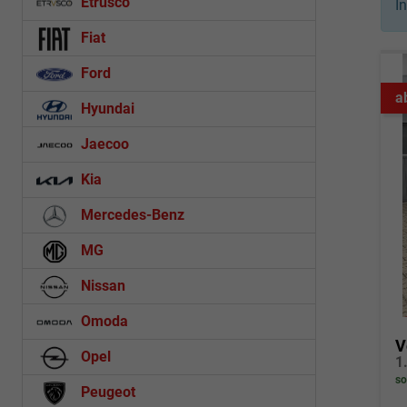
Etrusco
I
Fiat
Ford
a
Hyundai
Jaecoo
Kia
Mercedes-Benz
MG
Nissan
Omoda
V
Opel
so
Peugeot