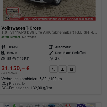
Volkswagen T-Cross
1.0 TSI 116PS DSG Life AHK (abnehmbar) IQ.LIGHT-LED-Matrix Sitzheizung Rückf.Kamera Klimaautomatik Abstandstempomat Apple CarPlay Android Auto
sofort lieferbar
Neuwagen
Fahrzeugnr.
103961
Getriebe
Automatik
Kraftstoff
Benzin
Außenfarbe
Deep Black Perleffekt
Leistung
85 kW (116 PS)
Kilometerstand
2 km
31.150,– €
Angebot anfordern
Fahrzeugexpose (PDF)
Fahrzeug parken
incl. 19% MwSt.
Verbrauch kombiniert:
5,80 l/100km
CO
-Klasse:
D
2
CO
-Emissionen:
132,00 g/km
2