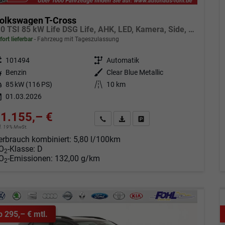
olkswagen T-Cross
1.0 TSI 85 kW Life DSG Life, AHK, LED, Kamera, Side, ACC, Winter, sofort
fort lieferbar
Fahrzeug mit Tageszulassung
eugnr.
101494
Getriebe
Automatik
tstoff
Benzin
Außenfarbe
Clear Blue Metallic
tung
85 kW (116 PS)
Kilometerstand
10 km
01.03.2026
1.155,– €
Angebot anfordern
Fahrzeugexpose (PDF)
Fahrzeug parken
cl. 19% MwSt.
erbrauch kombiniert:
5,80 l/100km
O
-Klasse:
D
2
O
-Emissionen:
132,00 g/km
2
b 295,– € mtl.