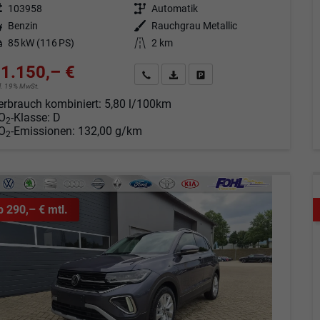
eugnr.
103958
Getriebe
Automatik
tstoff
Benzin
Außenfarbe
Rauchgrau Metallic
tung
85 kW (116 PS)
Kilometerstand
2 km
1.150,– €
Angebot anfordern
Fahrzeugexpose (PDF)
Fahrzeug parken
cl. 19% MwSt.
erbrauch kombiniert:
5,80 l/100km
O
-Klasse:
D
2
O
-Emissionen:
132,00 g/km
2
b 290,– € mtl.