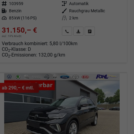
Fahrzeugnr.
103959
Getriebe
Automatik
Kraftstoff
Benzin
Außenfarbe
Rauchgrau Metallic
Leistung
85 kW (116 PS)
Kilometerstand
2 km
31.150,– €
Angebot anfordern
Fahrzeugexpose (PDF)
Fahrzeug parken
incl. 19% MwSt.
Verbrauch kombiniert:
5,80 l/100km
CO
-Klasse:
D
2
CO
-Emissionen:
132,00 g/km
2
ab 290,– € mtl.