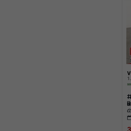
V
so
Fahrz
Kraf
Leis
3