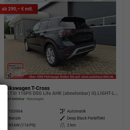
ab 290,– € mtl.
Volkswagen T-Cross
1.0 TSI 116PS DSG Life AHK (abnehmbar) IQ.LIGHT-LED-Matrix Sitzheizung Rückf.Kamera Klimaautomatik Abstandstempomat Apple CarPlay Android Auto
sofort lieferbar
Neuwagen
Fahrzeugnr.
103964
Getriebe
Automatik
Kraftstoff
Benzin
Außenfarbe
Deep Black Perleffekt
Leistung
85 kW (116 PS)
Kilometerstand
2 km