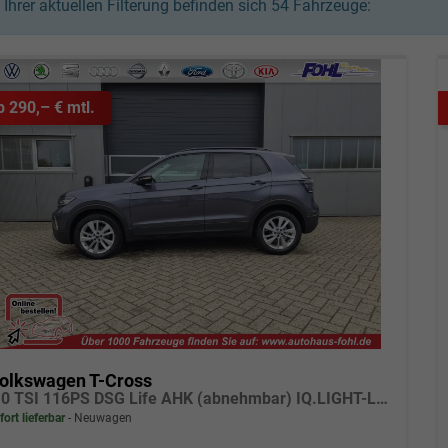
n Ihrer aktuellen Filterung befinden sich
54
Fahrzeuge:
b 290,– € mtl.
olkswagen T-Cross
1.0 TSI 116PS DSG Life AHK (abnehmbar) IQ.LIGHT-LED-Matrix Sitzheizung Rückf.Kamera Klimaautomatik Abstandstempomat Apple CarPlay Android Auto
fort lieferbar
Neuwagen