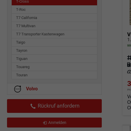
T-Cross
T-Roc
T7 California
T7 Multivan
V
T7 Transporter Kastenwagen
Taigo
so
Tayron
Fahrz
Tiguan
Kraf
Touareg
Leis
Touran
3
Volvo
in
V
C
Rückruf anfordern
C
Anmelden