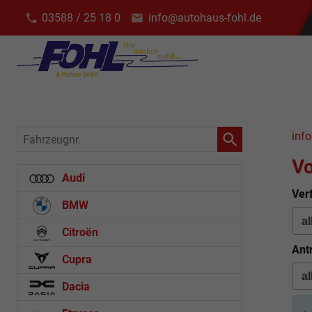
03588 / 25 18 0
info@autohaus-fohl.de
Fahrzeugnr.
info
Vo
Audi
Ver
BMW
Citroën
Ant
Cupra
Dacia