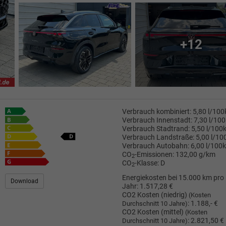
+12
Verbrauch kombiniert:
5,80 l/10
Verbrauch Innenstadt:
7,30 l/10
Verbrauch Stadtrand:
5,50 l/100
Verbrauch Landstraße:
5,00 l/1
Verbrauch Autobahn:
6,00 l/100
CO
-Emissionen:
132,00 g/km
2
CO
-Klasse:
D
2
Energiekosten bei 15.000 km pro
Download
Jahr:
1.517,28 €
CO2 Kosten (niedrig)
(Kosten
:
1.188,- €
Durchschnitt 10 Jahre)
CO2 Kosten (mittel)
(Kosten
:
2.821,50 €
Durchschnitt 10 Jahre)