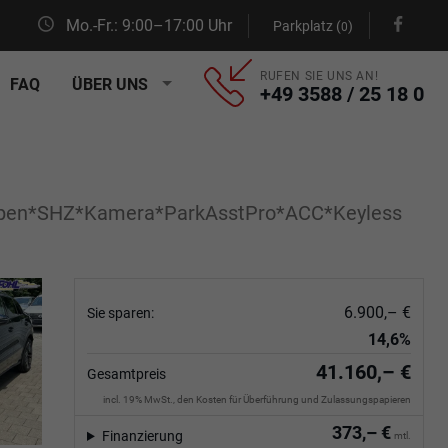
Mo.-Fr.: 9:00–17:00 Uhr
Parkplatz (
)
0
RUFEN SIE UNS AN!
FAQ
ÜBER UNS
+49 3588 / 25 18 0
yOpen*SHZ*Kamera*ParkAsstPro*ACC*Keyless
6.900,– €
Sie sparen:
14,6%
41.160,– €
Gesamtpreis
incl. 19% MwSt., den Kosten für Überführung und Zulassungspapieren
373,– €
Finanzierung
mtl.