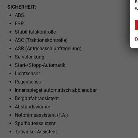
k
SICHERHEIT:
w
ABS
ESP
Stabilitätskontrolle
D
ASC (Traktionskontrolle)
ASR (Antriebsschlupfregelung)
Servolenkung
Start-/Stopp-Automatik
Lichtsensor
Regensensor
Innenspiegel automatisch abblendbar
Berganfahrassistent
Abstandswarner
Notbremsassistent (F.A.)
Spurhalteassistent
Totwinkel-Assistent