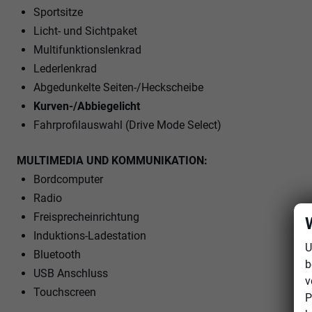
Sportsitze
Licht- und Sichtpaket
Multifunktionslenkrad
Lederlenkrad
Abgedunkelte Seiten-/Heckscheibe
Kurven-/Abbiegelicht
Fahrprofilauswahl (Drive Mode Select)
MULTIMEDIA UND KOMMUNIKATION:
Bordcomputer
Radio
Freisprecheinrichtung
Induktions-Ladestation
U
Bluetooth
b
USB Anschluss
v
Touchscreen
P