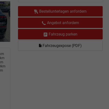
Bestellunterlagen anfordern
Angebot anfordern
Fahrzeug parken
Fahrzeugexpose (PDF)
0km
0km
km
00km
km