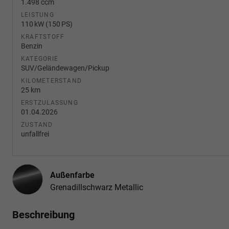
1.498 ccm
LEISTUNG
110 kW (150 PS)
KRAFTSTOFF
Benzin
KATEGORIE
SUV/Geländewagen/Pickup
KILOMETERSTAND
25 km
ERSTZULASSUNG
01.04.2026
ZUSTAND
unfallfrei
Außenfarbe
Grenadillschwarz Metallic
Beschreibung