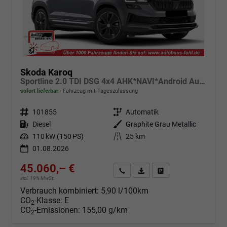
Skoda Karoq
Sportline 2.0 TDI DSG 4x4 AHK*NAVI*Android Auto**SHZ*Keyless*Kamera*ACC
sofort lieferbar
Fahrzeug mit Tageszulassung
Fahrzeugnr.
101855
Getriebe
Automatik
Kraftstoff
Diesel
Außenfarbe
Graphite Grau Metallic
Leistung
110 kW (150 PS)
Kilometerstand
25 km
01.08.2026
45.060,– €
Angebot anfordern
Fahrzeugexpose (PDF)
Fahrzeug parken
incl. 19% MwSt.
Verbrauch kombiniert:
5,90 l/100km
CO
-Klasse:
E
2
CO
-Emissionen:
155,00 g/km
2