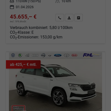
Leistung
110 kW (150 PS)
Kilometerstand
10 km
01.04.2026
45.655,– €
Angebot anfordern
Fahrzeugexpose (PDF)
Fahrzeug parken
incl. 19% MwSt.
Verbrauch kombiniert:
5,80 l/100km
CO
-Klasse:
E
2
CO
-Emissionen:
153,00 g/km
2
ab 425,– € mtl.