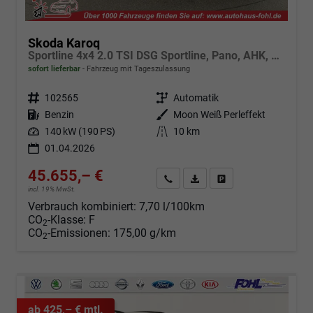
Skoda Karoq
Sportline 4x4 2.0 TSI DSG Sportline, Pano, AHK, Navi, Matrix, Side, Winter, 5 J.-Garantie
sofort lieferbar
Fahrzeug mit Tageszulassung
Fahrzeugnr.
102565
Getriebe
Automatik
Kraftstoff
Benzin
Außenfarbe
Moon Weiß Perleffekt
Leistung
140 kW (190 PS)
Kilometerstand
10 km
01.04.2026
45.655,– €
Angebot anfordern
Fahrzeugexpose (PDF)
Fahrzeug parken
incl. 19% MwSt.
Verbrauch kombiniert:
7,70 l/100km
CO
-Klasse:
F
2
CO
-Emissionen:
175,00 g/km
2
ab 425,– € mtl.