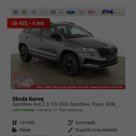
ab 425,– € mtl.
Skoda Karoq
Sportline 4x4 2.0 TDI DSG Sportline, Pano, AHK, Navi, Matrix, AreaView, Side, Kamera, el. Klappe, FS-beheizbar, Winter
sofort lieferbar
Fahrzeug mit Tageszulassung
Fahrzeugnr.
101930
Getriebe
Automatik
Kraftstoff
Diesel
Außenfarbe
Graphite Grau Metallic