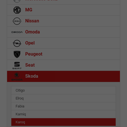
MG
Nissan
Omoda
Opel
Peugeot
Seat
Skoda
Citigo
Elroq
Fabia
Kamiq
Karoq