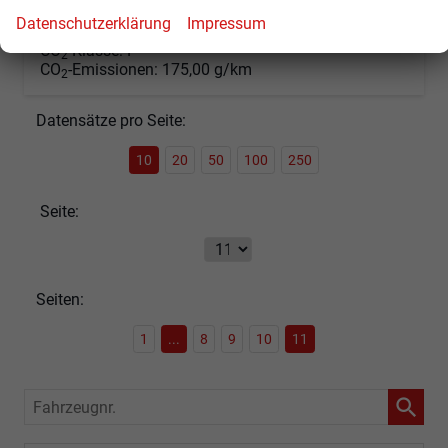
incl. 19% MwSt.
Datenschutzerklärung
Impressum
Verbrauch kombiniert:
7,70 l/100km
CO
-Klasse:
F
2
CO
-Emissionen:
175,00 g/km
2
Datensätze pro Seite:
10
20
50
100
250
Seite:
Seiten:
1
...
8
9
10
11
Fahrzeugnr.