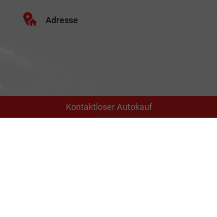
Adresse
Kontaktloser Autokauf
Schäferei 10
02906 Waldhufen
Geschäftszeiten