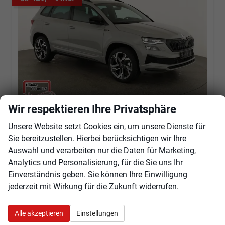
Wir respektieren Ihre Privatsphäre
Skoda Karoq
Unsere Website setzt Cookies ein, um unsere Dienste für
Sportline 4x4 2.0 TSI DSG Sportline, Pano, AHK, Navi, Matrix, Side, Winter, 5 J.-Garantie
Sie bereitzustellen. Hierbei berücksichtigen wir Ihre
sofort lieferbar
Fahrzeug mit Tageszulassung
Auswahl und verarbeiten nur die Daten für Marketing,
Analytics und Personalisierung, für die Sie uns Ihr
Fahrzeugnr.
103451
Getriebe
Automatik
Einverständnis geben. Sie können Ihre Einwilligung
Kraftstoff
Benzin
Außenfarbe
Stahl Grau
jederzeit mit Wirkung für die Zukunft widerrufen.
Leistung
140 kW (190 PS)
Kilometerstand
10 km
01.05.2026
Alle akzeptieren
Einstellungen
45.655,– €
Angebot anfordern
Fahrzeugexpose (PDF)
Fahrzeug parken