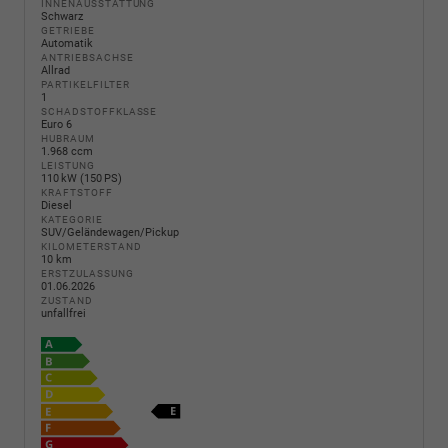
INNENAUSSTATTUNG
Schwarz
GETRIEBE
Automatik
ANTRIEBSACHSE
Allrad
PARTIKELFILTER
1
SCHADSTOFFKLASSE
Euro 6
HUBRAUM
1.968 ccm
LEISTUNG
110 kW (150 PS)
KRAFTSTOFF
Diesel
KATEGORIE
SUV/Geländewagen/Pickup
KILOMETERSTAND
10 km
ERSTZULASSUNG
01.06.2026
ZUSTAND
unfallfrei