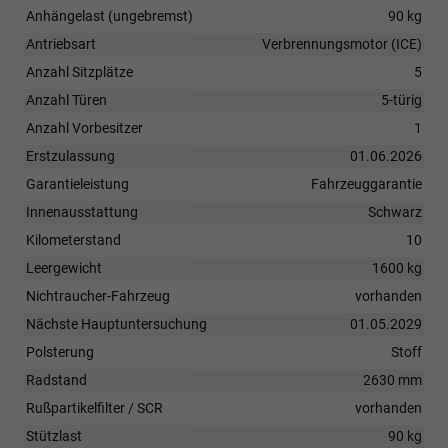
Anhängelast (ungebremst)
90 kg
Antriebsart
Verbrennungsmotor (ICE)
Anzahl Sitzplätze
5
Anzahl Türen
5-türig
Anzahl Vorbesitzer
1
Erstzulassung
01.06.2026
Garantieleistung
Fahrzeuggarantie
Innenausstattung
Schwarz
Kilometerstand
10
Leergewicht
1600 kg
Nichtraucher-Fahrzeug
vorhanden
Nächste Hauptuntersuchung
01.05.2029
Polsterung
Stoff
Radstand
2630 mm
Rußpartikelfilter / SCR
vorhanden
Stützlast
90 kg