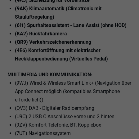
(4A3) Sitzheizung für Vordersitze
(9AK) Klimaautomatik (Climatronic mit
Stauluftregelung)
(6I1) Spurhalteassistent - Lane Assist (ohne HOD)
(KA2) Rückfahrkamera
(QR9) Verkehrszeichenerkennung
(4E6) Komfortöffnung mit elektrischer
Heckklappenbedienung (Virtuelles Pedal)
MULTIMEDIA UND KOMMUNIKATION:
(9WJ) Wired & Wireless Smart Link+ (Navigation über
App Connect möglich (kompatibles Smartphone
erforderlich))
(QV3) DAB - Digitaler Radioempfang
(U9C) 2 USB-C Anschlüsse vorne und 2 hinten
(9ZV) Komfort Telefonie, BT, Kopplebox
(7UT) Navigationssystem