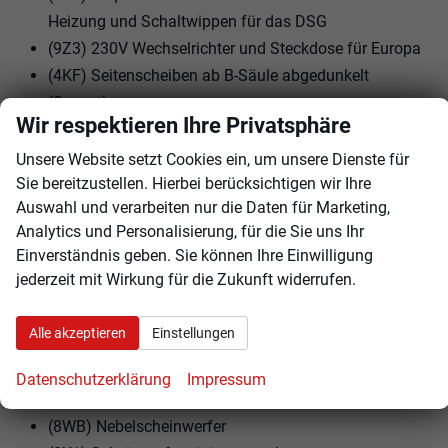
Heizung und Schaltwippen für das DSG
(9Z3) 230V Wechselrichter und Steckdose für Europa
(4KF) Seitenscheiben ab B-Säule abgedunkelt
(Sunset)
Wir respektieren Ihre Privatsphäre
(W5C) Comfort Plus Paket
(3S2) Dachreling schwarz
Unsere Website setzt Cookies ein, um unsere Dienste für
Sie bereitzustellen. Hierbei berücksichtigen wir Ihre
(7TC) Dekor-Einlagen
Auswahl und verarbeiten nur die Daten für Marketing,
(N4C) Design Selection LOFT Sitzbezüge in Stoff
Analytics und Personalisierung, für die Sie uns Ihr
(3GG) Ebener Ladeboden hinten
Einverständnis geben. Sie können Ihre Einwilligung
(8AR) Infotainment (MIB3)
jederzeit mit Wirkung für die Zukunft widerrufen.
(8IT) LED- Hauptscheinwerfer
(U47) Leichtmetallräder ""SCUTUS"" 7J x 17"" - 4 Stk.
Alle akzeptieren
Einstellungen
(TA) Loft
(W5F) Parking Paket
Datenschutzerklärung
Impressum
(1G9) platzsparendes Notrad
(8WB) Nebelscheinwerfer