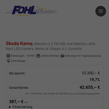
Skoda Karoq
Selection 2.0 TDI DSG 4x4 Selection, AHK,
Navi, LED, Kamera, Winter, el. Klappe, 4 J.-Garantie
Fahrzeugnr.:
101957
sofort lieferbar
Fahrzeug mit Tageszulassung
Zentrallager
10.300,– €
Sie sparen:
19,7%
42.655,– €
Gesamtpreis
incl. 19% MwSt., den Kosten für Überführung und Zulassungspapieren
387,– €
mtl.
Finanzierung