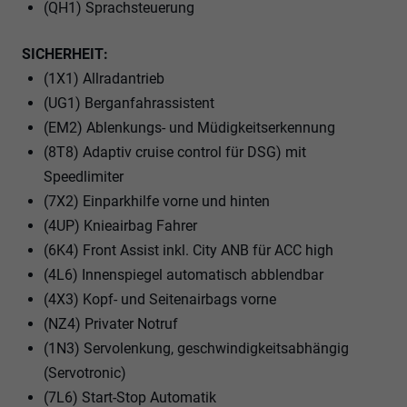
(QH1) Sprachsteuerung
SICHERHEIT:
(1X1) Allradantrieb
(UG1) Berganfahrassistent
(EM2) Ablenkungs- und Müdigkeitserkennung
(8T8) Adaptiv cruise control für DSG) mit
Speedlimiter
(7X2) Einparkhilfe vorne und hinten
(4UP) Knieairbag Fahrer
(6K4) Front Assist inkl. City ANB für ACC high
(4L6) Innenspiegel automatisch abblendbar
(4X3) Kopf- und Seitenairbags vorne
(NZ4) Privater Notruf
(1N3) Servolenkung, geschwindigkeitsabhängig
(Servotronic)
(7L6) Start-Stop Automatik