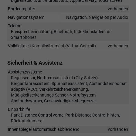
Digitalradio DAB, Android Auto, Apple CarPlay, Touchscreen
Bordcomputer
vorhanden
Navigationssystem
Navigation, Navigation per Audio
Telefon
Freisprecheinrichtung, Bluetooth, Induktionsladen für
Smartphones
Volldigitales Kombiinstrument (Virtual Cockpit)
vorhanden
Sicherheit & Assistenz
Assistenzsysteme
Regensensor, Notbremsassistent (City-Safety),
Berganfahrassistent, Spurhalteassistent, Abstandstempomat
adaptiv (ACC), Verkehrzeichenerkennung,
Müdigkeitserkennungs-Sensor, Notrufsystem,
Abstandswarner, Geschwindigkeitsbegrenzer
Einparkhilfe
Park Distance Control vorne, Park Distance Control hinten,
Rückfahrkamera
Innenspiegel automatisch abblendend
vorhanden