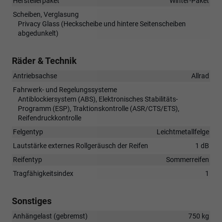
Herstellerpaket
Winter-Paket
Scheiben, Verglasung
Privacy Glass (Heckscheibe und hintere Seitenscheiben
abgedunkelt)
Räder & Technik
Antriebsachse
Allrad
Fahrwerk- und Regelungssysteme
Antiblockiersystem (ABS), Elektronisches Stabilitäts-
Programm (ESP), Traktionskontrolle (ASR/CTS/ETS),
Reifendruckkontrolle
Felgentyp
Leichtmetallfelge
Lautstärke externes Rollgeräusch der Reifen
1 dB
Reifentyp
Sommerreifen
Tragfähigkeitsindex
1
Sonstiges
Anhängelast (gebremst)
750 kg