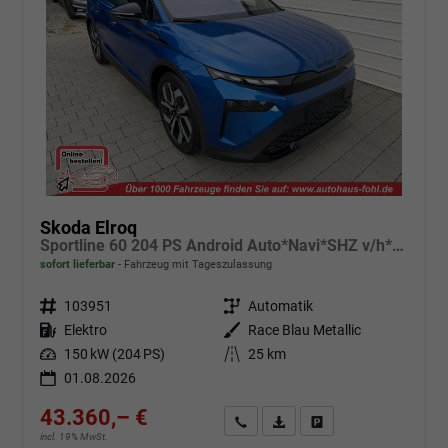
Skoda Elroq
Sportline 60 204 PS Android Auto*Navi*SHZ v/h*Kamera*E-Heck*Kessy*ACC
sofort lieferbar
Fahrzeug mit Tageszulassung
Fahrzeugnr.
103951
Getriebe
Automatik
Kraftstoff
Elektro
Außenfarbe
Race Blau Metallic
Leistung
150 kW (204 PS)
Kilometerstand
25 km
01.08.2026
43.360,– €
Angebot anfordern
Fahrzeugexpose (PDF)
Fahrzeug parken
incl. 19% MwSt.