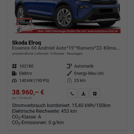
Skoda Elroq
Essence 60 Android Auto*19"*Kamera*2Z-Klimaauto*Totwinkel*LED*Tempomat
unverbindliche Lieferzeit:
5 Monate
Neuwagen
Fahrzeugnr.
102180
Getriebe
Automatik
Kraftstoff
Elektro
Außenfarbe
Energy-Blau Uni
Leistung
140 kW (190 PS)
Kilometerstand
25 km
38.960,– €
Angebot anfordern
Fahrzeugexpose (PDF)
Fahrzeug parken
incl. 19% MwSt.
Stromverbrauch kombiniert:
15,40 kWh/100km
Elektrische Reichweite:
453 km
CO
-Klasse:
A
2
CO
-Emissionen:
0 g/km
2