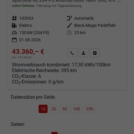
Sportline 60 204 PS Android Auto*Navi*SHZ v/h*Kamera*E-Heck*Kessy*ACC
sofort lieferbar
Fahrzeug mit Tageszulassung
Fahrzeugnr.
103953
Getriebe
Automatik
Kraftstoff
Elektro
Außenfarbe
Black-Magic Perleffekt
Leistung
150 kW (204 PS)
Kilometerstand
25 km
01.08.2026
43.360,– €
Angebot anfordern
Fahrzeugexpose (PDF)
Fahrzeug parken
incl. 19% MwSt.
Stromverbrauch kombiniert:
17,30 kWh/100km
Elektrische Reichweite:
395 km
CO
-Klasse:
A
2
CO
-Emissionen:
0 g/km
2
Datensätze pro Seite:
10
20
50
100
250
Seiten: