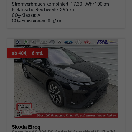
Stromverbrauch kombiniert:
17,30 kWh/100km
Elektrische Reichweite:
395 km
CO
-Klasse:
A
2
CO
-Emissionen:
0 g/km
2
ab 404,– € mtl.
Skoda Elroq