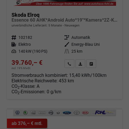
Skoda Elroq
Essence 60 AHK*Android Auto*19"*Kamera*2Z-Klimaauto*Totwinkel*LED*Tempomat
unverbindliche Lieferzeit:
5 Monate
Neuwagen
Fahrzeugnr.
102182
Getriebe
Automatik
Kraftstoff
Elektro
Außenfarbe
Energy-Blau Uni
Leistung
140 kW (190 PS)
Kilometerstand
25 km
39.760,– €
Angebot anfordern
Fahrzeugexpose (PDF)
Fahrzeug parken
incl. 19% MwSt.
Stromverbrauch kombiniert:
15,40 kWh/100km
Elektrische Reichweite:
453 km
CO
-Klasse:
A
2
CO
-Emissionen:
0 g/km
2
ab 376,– € mtl.