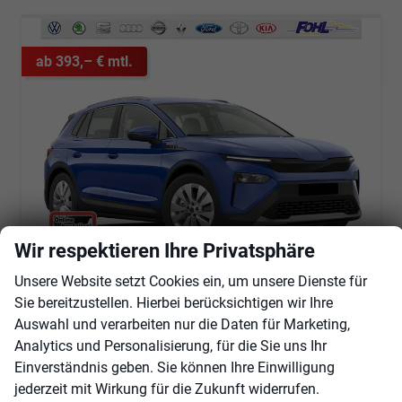
ab 393,– € mtl.
Wir respektieren Ihre Privatsphäre
Unsere Website setzt Cookies ein, um unsere Dienste für
Skoda Elroq
Selection 60 AHK*Navi*19"*SHZ*Kamera*ACC*2Z-Klimaauto*LED
Sie bereitzustellen. Hierbei berücksichtigen wir Ihre
unverbindliche Lieferzeit:
5 Monate
Neuwagen
Auswahl und verarbeiten nur die Daten für Marketing,
Analytics und Personalisierung, für die Sie uns Ihr
Fahrzeugnr.
102174
Getriebe
Automatik
Einverständnis geben. Sie können Ihre Einwilligung
Kraftstoff
Elektro
Außenfarbe
Energy-Blau Uni
jederzeit mit Wirkung für die Zukunft widerrufen.
Leistung
140 kW (190 PS)
Kilometerstand
25 km