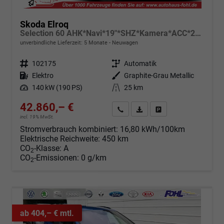
Skoda Elroq
Selection 60 AHK*Navi*19"*SHZ*Kamera*ACC*2Z-Klimaauto*LED
unverbindliche Lieferzeit:
5 Monate
Neuwagen
Fahrzeugnr.
102175
Getriebe
Automatik
Kraftstoff
Elektro
Außenfarbe
Graphite-Grau Metallic
Leistung
140 kW (190 PS)
Kilometerstand
25 km
42.860,– €
Angebot anfordern
Fahrzeugexpose (PDF)
Fahrzeug parken
incl. 19% MwSt.
Stromverbrauch kombiniert:
16,80 kWh/100km
Elektrische Reichweite:
450 km
CO
-Klasse:
A
2
CO
-Emissionen:
0 g/km
2
ab 404,– € mtl.