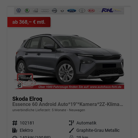
ab 368,– € mtl.
Skoda Elroq
Essence 60 Android Auto*19"*Kamera*2Z-Klimaauto*Totwinkel*LED*Tempomat
unverbindliche Lieferzeit:
5 Monate
Neuwagen
Fahrzeugnr.
102181
Getriebe
Automatik
Kraftstoff
Elektro
Außenfarbe
Graphite-Grau Metallic
Leistung
140 kW (190 PS)
Kilometerstand
25 km