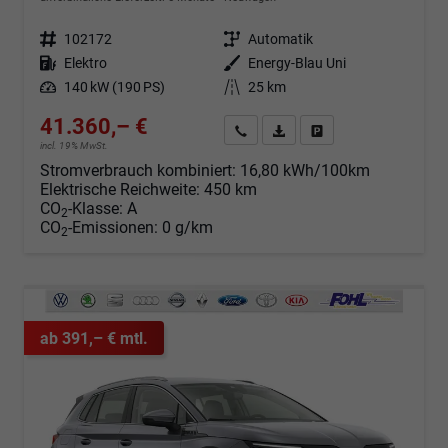
Fahrzeugnr.
102172
Getriebe
Automatik
Kraftstoff
Elektro
Außenfarbe
Energy-Blau Uni
Leistung
140 kW (190 PS)
Kilometerstand
25 km
41.360,– €
Angebot anfordern
Fahrzeugexpose (PDF)
Fahrzeug parken
incl. 19% MwSt.
Stromverbrauch kombiniert:
16,80 kWh/100km
Elektrische Reichweite:
450 km
CO
-Klasse:
A
2
CO
-Emissionen:
0 g/km
2
ab 391,– € mtl.