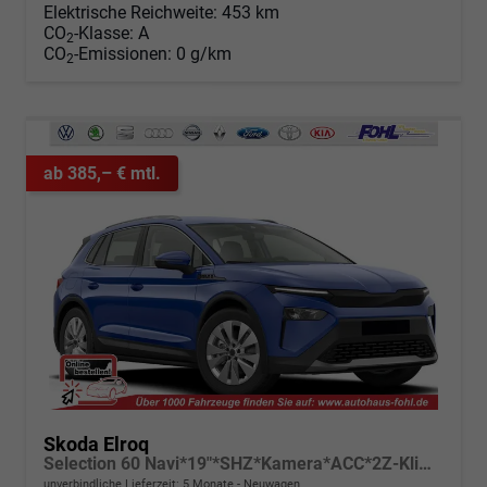
Elektrische Reichweite:
453 km
CO
-Klasse:
A
2
CO
-Emissionen:
0 g/km
2
ab 385,– € mtl.
Skoda Elroq
Selection 60 Navi*19"*SHZ*Kamera*ACC*2Z-Klimaauto*LED
unverbindliche Lieferzeit:
5 Monate
Neuwagen