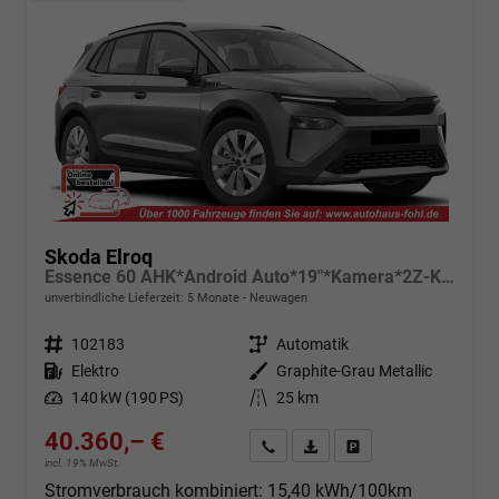
Skoda Elroq
Essence 60 AHK*Android Auto*19"*Kamera*2Z-Klimaauto*Totwinkel*LED*Tempomat
unverbindliche Lieferzeit:
5 Monate
Neuwagen
Fahrzeugnr.
102183
Getriebe
Automatik
Kraftstoff
Elektro
Außenfarbe
Graphite-Grau Metallic
Leistung
140 kW (190 PS)
Kilometerstand
25 km
40.360,– €
Angebot anfordern
Fahrzeugexpose (PDF)
Fahrzeug parken
incl. 19% MwSt.
Stromverbrauch kombiniert:
15,40 kWh/100km