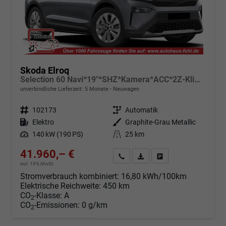
Skoda Elroq
Selection 60 Navi*19"*SHZ*Kamera*ACC*2Z-Klimaauto*LED
unverbindliche Lieferzeit:
5 Monate
Neuwagen
Fahrzeugnr.
102173
Getriebe
Automatik
Kraftstoff
Elektro
Außenfarbe
Graphite-Grau Metallic
Leistung
140 kW (190 PS)
Kilometerstand
25 km
41.960,– €
Angebot anfordern
Fahrzeugexpose (PDF)
Fahrzeug parken
incl. 19% MwSt.
Stromverbrauch kombiniert:
16,80 kWh/100km
Elektrische Reichweite:
450 km
CO
-Klasse:
A
2
CO
-Emissionen:
0 g/km
2