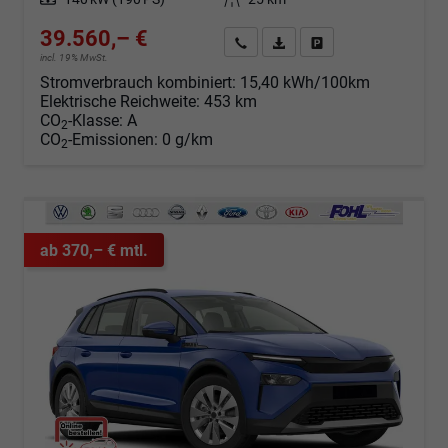
39.560,– €
Angebot anfordern
Fahrzeugexpose (PDF)
Fahrzeug parken
incl. 19% MwSt.
Stromverbrauch kombiniert:
15,40 kWh/100km
Elektrische Reichweite:
453 km
CO
-Klasse:
A
2
CO
-Emissionen:
0 g/km
2
ab 370,– € mtl.