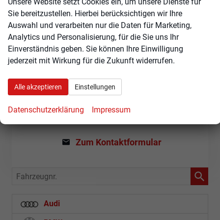
Unsere Website setzt Cookies ein, um unsere Dienste für
Sie bereitzustellen. Hierbei berücksichtigen wir Ihre
Auswahl und verarbeiten nur die Daten für Marketing,
Wie können wir Ihnen
Analytics und Personalisierung, für die Sie uns Ihr
weiterhelfen?
Einverständnis geben. Sie können Ihre Einwilligung
Gerne beantworten wir Ihre Fragen zu unseren
jederzeit mit Wirkung für die Zukunft widerrufen.
Skoda Angeboten telefonisch oder per E-Mail.
Sie erreichen uns unter:
Alle akzeptieren
Einstellungen
+49 3588 / 25 18 0
Datenschutzerklärung
Impressum
Oder über unser Kontaktformular:
Zum Kontaktformular
Fahrzeugnr.
Audi