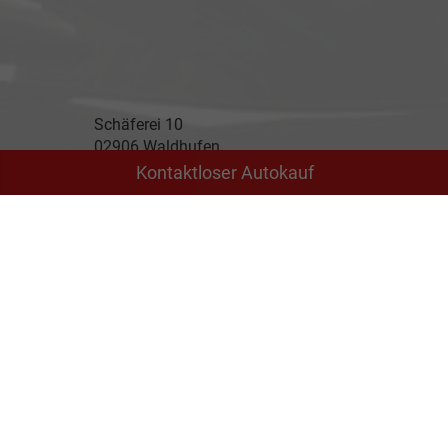
Schäferei 10
02906 Waldhufen
Kontaktloser Autokauf
Geschäftszeiten
Montag bis Freitag
09:00-18:00 Uhr
Samstag