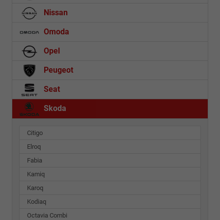
Nissan
Omoda
Opel
Peugeot
Seat
Skoda
Citigo
Elroq
Fabia
Kamiq
Karoq
Kodiaq
Octavia Combi