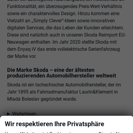
Funktionalität, ein überzeugendes Preis-Wert-Verhältnis
sowie ein charaktervolles Design. Hinzu kommen eine
Vielzahl an „Simply Clever“-Ideen sowie innovativen
digitalen Services, die das Leben der Kunden erleichtern.
Diese sind natürlich auch in unseren Skoda Reimport EU-
Neuwagen enthalten. Im Jahr 2020 stellte Skoda mit
dem Enyaq iV das erste vollelektrische Serienfahrzeug
der Marke vor.
Die Marke Skoda – eine der ältesten
produzierenden Automobilhersteller weltweit
Skoda ist ein tschechischer Automobilhersteller, der im
Jahr 1895 als Fahrradmanufaktur Laurin&Klement in
Mladá Boleslav gegründet wurde.
Weiterlesen...
Wir respektieren Ihre Privatsphäre