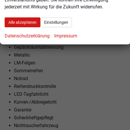
jederzeit mit Wirkung für die Zukunft widerrufen.
EXTRAS:
RDSK-Druckmesssystem
Alle akzeptieren
Einstellungen
Dachreling
Heckscheibe beheizbar
Datenschutzerklärung
Impressum
Gepäckraumabdeckung
Gepäckraumabtrennung
Metallic
LM-Felgen
Sommerreifen
Notrad
Reifendruckkontrolle
LED-Tagfahrlicht
Kurven-/Abbiegelicht
Garantie
Scheckheftgepflegt
Nichtraucherfahrzeug