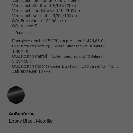
Verbrauch Innenstadt:
8,20 l/100km
Verbrauch Stadtrand:
6,10 l/100km
Verbrauch Landstraße:
5,10 l/100km
Verbrauch Autobahn:
5,70 l/100km
CO
-Emissionen:
156,00 g/km
2
CO
-Klasse:
F
2
Download
Energiekosten bei 15.000 km pro Jahr:
1.424,85 €
CO2 Kosten (niedrig)
:
(Kosten Durchschnitt 10 Jahre)
1.404,- €
CO2 Kosten (mittel)
:
(Kosten Durchschnitt 10 Jahre)
3.334,50 €
CO2 Kosten (hoch)
:
5.148,- €
(Kosten Durchschnitt 10 Jahre)
Jahressteuer:
137,- €
Außenfarbe
Ebony Black Metallic