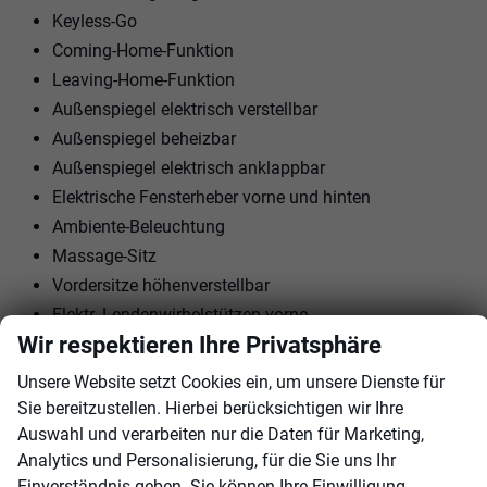
Keyless-Go
Coming-Home-Funktion
Leaving-Home-Funktion
Außenspiegel elektrisch verstellbar
Außenspiegel beheizbar
Außenspiegel elektrisch anklappbar
Elektrische Fensterheber vorne und hinten
Ambiente-Beleuchtung
Massage-Sitz
Vordersitze höhenverstellbar
Elektr. Lendenwirbelstützen vorne
Wir respektieren Ihre Privatsphäre
Mittelarmlehne
ISOFIX am Beifahrersitz
Unsere Website setzt Cookies ein, um unsere Dienste für
Kindersitzvorbereitung (ISOFIX)
Sie bereitzustellen. Hierbei berücksichtigen wir Ihre
Sportlenkrad
Auswahl und verarbeiten nur die Daten für Marketing,
Analytics und Personalisierung, für die Sie uns Ihr
Schaltwippen am Lenkrad
Einverständnis geben. Sie können Ihre Einwilligung