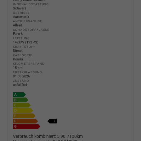
INNENAUSSTATTUNG
Schwarz
GETRIEBE
Automatik
ANTRIEBSACHSE
Allrad
SCHADSTOFFKLASSE
Euro 6
LEISTUNG
142 kW (193 PS)
KRAFTSTOFF
Diesel
KATEGORIE
Kombi
KILOMETERSTAND
15 km
ERSTZULASSUNG
01.03.2026
ZUSTAND
unfallfrei
Verbrauch kombiniert:
5,90 l/100km