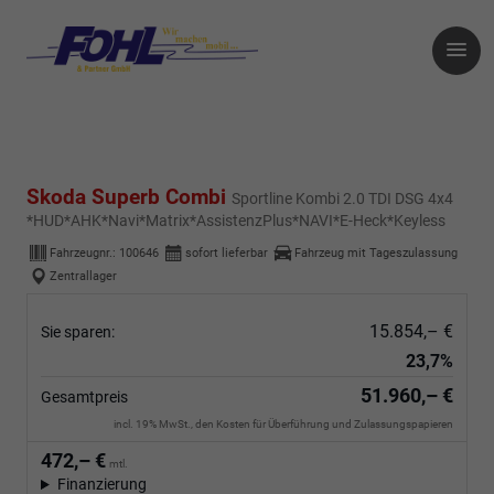
Skoda Superb Combi
Sportline Kombi 2.0 TDI DSG 4x4
*HUD*AHK*Navi*Matrix*AssistenzPlus*NAVI*E-Heck*Keyless
Fahrzeugnr.:
100646
sofort lieferbar
Fahrzeug mit Tageszulassung
Zentrallager
15.854,– €
Sie sparen:
23,7%
51.960,– €
Gesamtpreis
incl. 19% MwSt., den Kosten für Überführung und Zulassungspapieren
472,– €
mtl.
Finanzierung