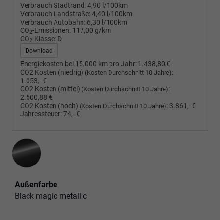
Verbrauch Stadtrand:
4,90 l/100km
Verbrauch Landstraße:
4,40 l/100km
Verbrauch Autobahn:
6,30 l/100km
CO
-Emissionen:
117,00 g/km
2
CO
-Klasse:
D
2
Download
Energiekosten bei 15.000 km pro Jahr:
1.438,80 €
CO2 Kosten (niedrig)
:
(Kosten Durchschnitt 10 Jahre)
1.053,- €
CO2 Kosten (mittel)
:
(Kosten Durchschnitt 10 Jahre)
2.500,88 €
CO2 Kosten (hoch)
:
3.861,- €
(Kosten Durchschnitt 10 Jahre)
Jahressteuer:
74,- €
Außenfarbe
Black magic metallic