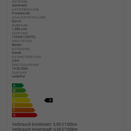
GETRIEBE
Automatik
ANTRIEBSACHSE
Frontantrieb
SCHADSTOFFKLASSE
Euro 6
HUBRAUM
1.498 ccm
LEISTUNG
110 kW (150 PS)
KRAFTSTOFF
Benzin
KATEGORIE
Kombi
KILOMETERSTAND
2 km
ERSTZULASSUNG
19.05.2026
ZUSTAND
unfallfrei
Verbrauch kombiniert:
5,50 l/100km
Verbrauch Innenstadt:
6,60 l/100km