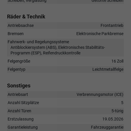
Scheiben, Verglasung
Getönte Scheiben
Räder & Technik
Antriebsachse
Frontantrieb
Bremsen
Elektronische Parkbremse
Fahrwerk- und Regelungssysteme
Antiblockiersystem (ABS), Elektronisches Stabilitäts-
Programm (ESP), Reifendruckkontrolle
Felgengröße
16 Zoll
Felgentyp
Leichtmetallfelge
Sonstiges
Antriebsart
Verbrennungsmotor (ICE)
Anzahl Sitzplätze
5
Anzahl Türen
5-türig
Erstzulassung
19.05.2026
Garantieleistung
Fahrzeuggarantie