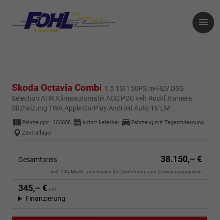
Skoda Octavia Combi
1.5 TSI 150PS m-HEV DSG
Selection AHK Klimaautomatik ACC PDC v+h Rückf.Kamera
Sitzheizung TWA Apple CarPlay Android Auto 16"LM
Fahrzeugnr.:
103058
sofort lieferbar
Fahrzeug mit Tageszulassung
Zentrallager
38.150,– €
Gesamtpreis
incl. 19% MwSt., den Kosten für Überführung und Zulassungspapieren
345,– €
mtl.
Finanzierung