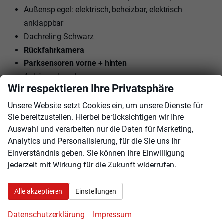
Außenspiegel: elektrisch, beheizbar, elektrisch
anklappbar
Dachreling Schwarz
Rückfahrkamera
Parksensoren vorne + hinten
Anhängerkupplung
Wir respektieren Ihre Privatsphäre
16"" LM-Felgen mit Reifen 205/60R16
Tagfahrlicht mit LED
Unsere Website setzt Cookies ein, um unsere Dienste für
LED-Scheinwerfer
Sie bereitzustellen. Hierbei berücksichtigen wir Ihre
Auswahl und verarbeiten nur die Daten für Marketing,
Geschwindigkeitserkennung
Analytics und Personalisierung, für die Sie uns Ihr
Anhängererkennung
Einverständnis geben. Sie können Ihre Einwilligung
Drehtloses Telefonladen
jederzeit mit Wirkung für die Zukunft widerrufen.
Garantieverlängerung: 5
Alle akzeptieren
Einstellungen
Jahre / 100.000 KM
Innen
Datenschutzerklärung
Impressum