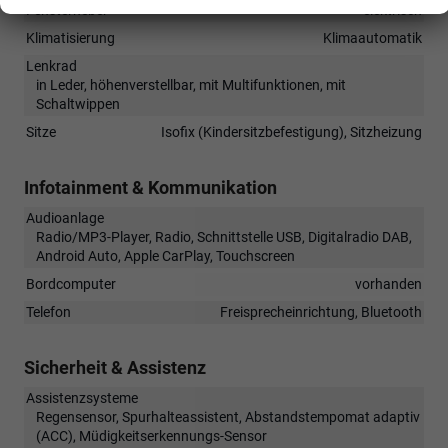
Fensterheber
elektrisch
Klimatisierung
Klimaautomatik
Lenkrad
in Leder, höhenverstellbar, mit Multifunktionen, mit
Schaltwippen
Sitze
Isofix (Kindersitzbefestigung), Sitzheizung
Infotainment & Kommunikation
Audioanlage
Radio/MP3-Player, Radio, Schnittstelle USB, Digitalradio DAB,
Android Auto, Apple CarPlay, Touchscreen
Bordcomputer
vorhanden
Telefon
Freisprecheinrichtung, Bluetooth
Sicherheit & Assistenz
Assistenzsysteme
Regensensor, Spurhalteassistent, Abstandstempomat adaptiv
(ACC), Müdigkeitserkennungs-Sensor