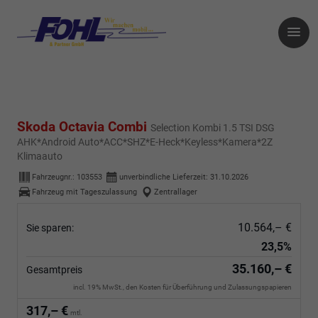
Skoda Octavia Combi
Selection Kombi 1.5 TSI DSG
AHK*Android Auto*ACC*SHZ*E-Heck*Keyless*Kamera*2Z
Klimaauto
Fahrzeugnr.:
103553
unverbindliche Lieferzeit:
31.10.2026
Fahrzeug mit Tageszulassung
Zentrallager
10.564,– €
Sie sparen:
23,5%
35.160,– €
Gesamtpreis
incl. 19% MwSt., den Kosten für Überführung und Zulassungspapieren
317,– €
mtl.