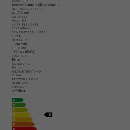
AUSSENFARBE
Smokey Diamond-Silber Metallic
INNENAUSSTATTUNG
auf Anfrage
GETRIEBE
Automatik
ANTRIEBSACHSE
Frontantrieb
SCHADSTOFFKLASSE
Euro 6
HUBRAUM
1.498 ccm
LEISTUNG
110 kW (150 PS)
KRAFTSTOFF
Benzin
KATEGORIE
Kombi
KILOMETERSTAND
25 km
ERSTZULASSUNG
01.08.2026
ZUSTAND
unfallfrei