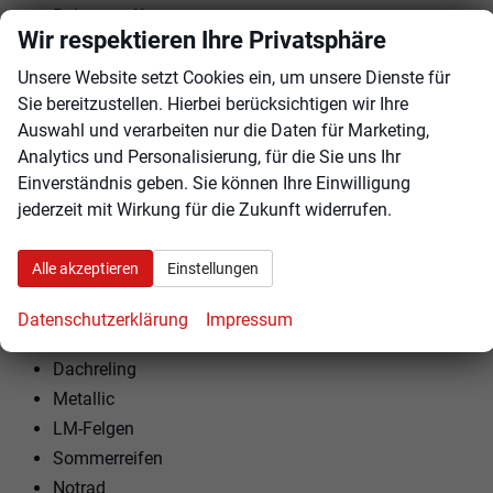
Polsterstoff
Wir respektieren Ihre Privatsphäre
Vordersitze höhenverstellbar
Armlehnen vorne und hinten
Unsere Website setzt Cookies ein, um unsere Dienste für
Sie bereitzustellen. Hierbei berücksichtigen wir Ihre
ISOFIX am Beifahrersitz
Auswahl und verarbeiten nur die Daten für Marketing,
Kindersitzvorbereitung (ISOFIX)
Analytics und Personalisierung, für die Sie uns Ihr
Rücksitzbank teilbar
Einverständnis geben. Sie können Ihre Einwilligung
Lenkrad höhenverstellbar
jederzeit mit Wirkung für die Zukunft widerrufen.
Lenkradheizung
Schaltwippen am Lenkrad
Alle akzeptieren
Einstellungen
Komfortsitz
Datenschutzerklärung
Impressum
EXTRAS:
Dachreling
Metallic
LM-Felgen
Sommerreifen
Notrad