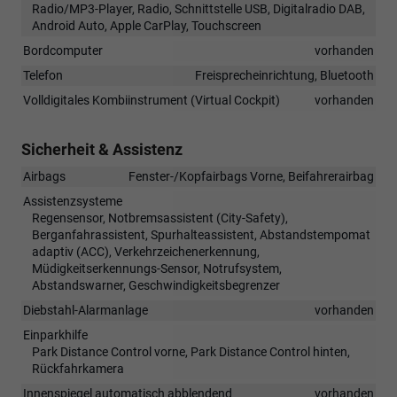
Radio/MP3-Player, Radio, Schnittstelle USB, Digitalradio DAB,
Android Auto, Apple CarPlay, Touchscreen
Bordcomputer
vorhanden
Telefon
Freisprecheinrichtung, Bluetooth
Volldigitales Kombiinstrument (Virtual Cockpit)
vorhanden
Sicherheit & Assistenz
Airbags
Fenster-/Kopfairbags Vorne, Beifahrerairbag
Assistenzsysteme
Regensensor, Notbremsassistent (City-Safety),
Berganfahrassistent, Spurhalteassistent, Abstandstempomat
adaptiv (ACC), Verkehrzeichenerkennung,
Müdigkeitserkennungs-Sensor, Notrufsystem,
Abstandswarner, Geschwindigkeitsbegrenzer
Diebstahl-Alarmanlage
vorhanden
Einparkhilfe
Park Distance Control vorne, Park Distance Control hinten,
Rückfahrkamera
Innenspiegel automatisch abblendend
vorhanden