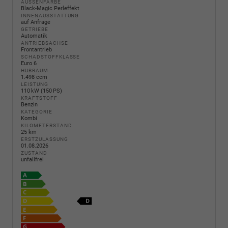
AUSSENFARBE
Black-Magic Perleffekt
INNENAUSSTATTUNG
auf Anfrage
GETRIEBE
Automatik
ANTRIEBSACHSE
Frontantrieb
SCHADSTOFFKLASSE
Euro 6
HUBRAUM
1.498 ccm
LEISTUNG
110 kW (150 PS)
KRAFTSTOFF
Benzin
KATEGORIE
Kombi
KILOMETERSTAND
25 km
ERSTZULASSUNG
01.08.2026
ZUSTAND
unfallfrei