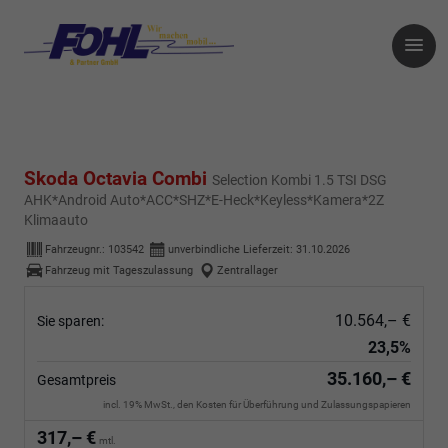
Skoda Octavia Combi
Selection Kombi 1.5 TSI DSG
AHK*Android Auto*ACC*SHZ*E-Heck*Keyless*Kamera*2Z
Klimaauto
Fahrzeugnr.:
103542
unverbindliche Lieferzeit:
31.10.2026
Fahrzeug mit Tageszulassung
Zentrallager
10.564,– €
Sie sparen:
23,5%
35.160,– €
Gesamtpreis
incl. 19% MwSt., den Kosten für Überführung und Zulassungspapieren
317,– €
mtl.