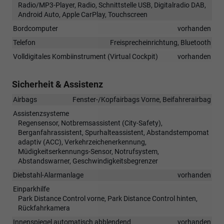
Radio/MP3-Player, Radio, Schnittstelle USB, Digitalradio DAB,
Android Auto, Apple CarPlay, Touchscreen
Bordcomputer
vorhanden
Telefon
Freisprecheinrichtung, Bluetooth
Volldigitales Kombiinstrument (Virtual Cockpit)
vorhanden
Sicherheit & Assistenz
Airbags
Fenster-/Kopfairbags Vorne, Beifahrerairbag
Assistenzsysteme
Regensensor, Notbremsassistent (City-Safety),
Berganfahrassistent, Spurhalteassistent, Abstandstempomat
adaptiv (ACC), Verkehrzeichenerkennung,
Müdigkeitserkennungs-Sensor, Notrufsystem,
Abstandswarner, Geschwindigkeitsbegrenzer
Diebstahl-Alarmanlage
vorhanden
Einparkhilfe
Park Distance Control vorne, Park Distance Control hinten,
Rückfahrkamera
Innenspiegel automatisch abblendend
vorhanden