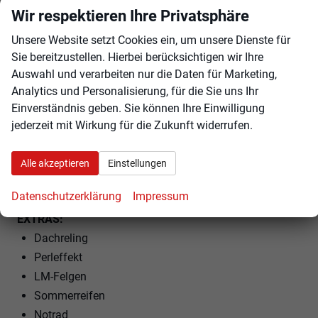
Polsterstoff
Wir respektieren Ihre Privatsphäre
Vordersitze höhenverstellbar
Unsere Website setzt Cookies ein, um unsere Dienste für
Armlehnen vorne und hinten
Sie bereitzustellen. Hierbei berücksichtigen wir Ihre
ISOFIX am Beifahrersitz
Auswahl und verarbeiten nur die Daten für Marketing,
Kindersitzvorbereitung (ISOFIX)
Analytics und Personalisierung, für die Sie uns Ihr
Rücksitzbank teilbar
Einverständnis geben. Sie können Ihre Einwilligung
jederzeit mit Wirkung für die Zukunft widerrufen.
Lenkrad höhenverstellbar
Lenkradheizung
Schaltwippen am Lenkrad
Alle akzeptieren
Einstellungen
Komfortsitz
Datenschutzerklärung
Impressum
EXTRAS:
Dachreling
Perleffekt
LM-Felgen
Sommerreifen
Notrad