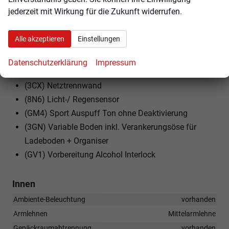
(CF4) Leichtmetallräder ""COMET"", schwarz, 7,5J x
jederzeit mit Wirkung für die Zukunft widerrufen.
18"" - 4 Stk.
(JX1) Mit Kreuzungsassistent
Alle akzeptieren
Einstellungen
(7UY) Navigationssystem (Baseline)
(8DG) Optionsinfotainment (MIB3 MP) Ausf.2
Datenschutzerklärung
Impressum
(8A5) Parklenkassistent RPA (Remote Park Assist)
(3CX) Netztrennwand
(8N6) Licht-/ Regensensor
(GM4) Sport Auspuff Ton ohne Deaktivierung
(3GN) Variable Boden inkl. Verankerungsöse für
Ladeboden + Organiser
(GV1) Vorbereitung Alcohol Interlock
Innen
Ambiente-Beleuchtung
vorhanden
Armlehnen
Mittelarmlehne
Gepäckraumabtrennung
vorhanden