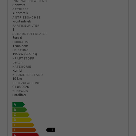
INNENAUSSTATTUNG
Schwarz
GETRIEBE
Automatik
ANTRIEBSACHSE
Frontantrieb
PARTIKELFILTER
1
SCHADSTOFFKLASSE
Euro 6
HUBRAUM
1.984 ccm
LEISTUNG
195 kW (265 PS)
KRAFTSTOFF
Benzin
KATEGORIE
Kombi
KILOMETERSTAND
10 km
ERSTZULASSUNG
01.03.2026
ZUSTAND
unfallfrei