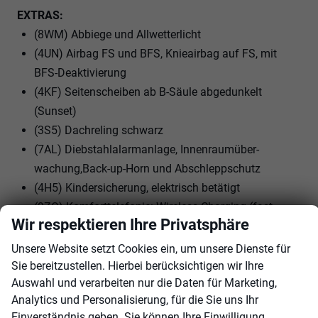
EXTRAS:
(8WM) Abbiege und Allwetterlicht
(4UN) Airbag FS und BFS, Knieairbag auf FS, mit
BFS-Deaktivierung
(4KF) Seitenscheiben ab B-Säule abgedunkelt
(Sunset)
(3S5) Dachreling schwarz
(7AL) Diebstahlalarmanlage, Innenraumüber-
wachung,Back-up-Horn und Abschleppschutz
(4H5) Kindersicherung, elektrisch betätigt
(9ZQ) Komforttelefonie: Wireless Charging (fast
Wir respektieren Ihre Privatsphäre
charge) ohne Außenantennenanbindung
(5I6) Komfortöffnung Heckklappe (Virtuelles Pedal)
Unsere Website setzt Cookies ein, um unsere Dienste für
plus Easy Close
Sie bereitzustellen. Hierbei berücksichtigen wir Ihre
Auswahl und verarbeiten nur die Daten für Marketing,
(6I6) Spurhalteassistent inkl. Emergency Assist und
Analytics und Personalisierung, für die Sie uns Ihr
Stauassistent
Einverständnis geben. Sie können Ihre Einwilligung