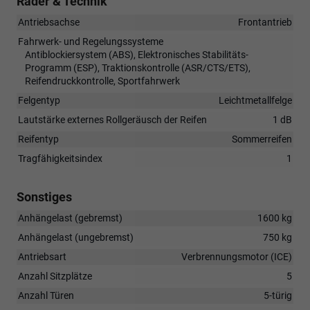
Räder & Technik
Antriebsachse
Frontantrieb
Fahrwerk- und Regelungssysteme
Antiblockiersystem (ABS), Elektronisches Stabilitäts-
Programm (ESP), Traktionskontrolle (ASR/CTS/ETS),
Reifendruckkontrolle, Sportfahrwerk
Felgentyp
Leichtmetallfelge
Lautstärke externes Rollgeräusch der Reifen
1 dB
Reifentyp
Sommerreifen
Tragfähigkeitsindex
1
Sonstiges
Anhängelast (gebremst)
1600 kg
Anhängelast (ungebremst)
750 kg
Antriebsart
Verbrennungsmotor (ICE)
Anzahl Sitzplätze
5
Anzahl Türen
5-türig