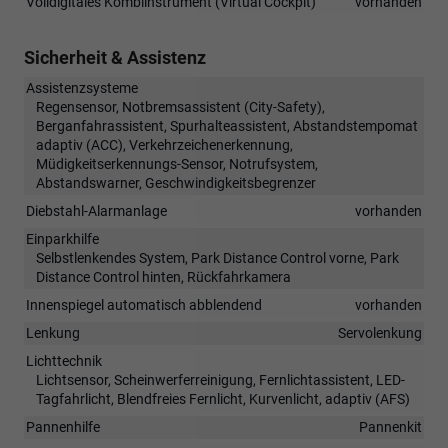
Volldigitales Kombiinstrument (Virtual Cockpit)
vorhanden
Sicherheit & Assistenz
Assistenzsysteme
Regensensor, Notbremsassistent (City-Safety),
Berganfahrassistent, Spurhalteassistent, Abstandstempomat
adaptiv (ACC), Verkehrzeichenerkennung,
Müdigkeitserkennungs-Sensor, Notrufsystem,
Abstandswarner, Geschwindigkeitsbegrenzer
Diebstahl-Alarmanlage
vorhanden
Einparkhilfe
Selbstlenkendes System, Park Distance Control vorne, Park
Distance Control hinten, Rückfahrkamera
Innenspiegel automatisch abblendend
vorhanden
Lenkung
Servolenkung
Lichttechnik
Lichtsensor, Scheinwerferreinigung, Fernlichtassistent, LED-
Tagfahrlicht, Blendfreies Fernlicht, Kurvenlicht, adaptiv (AFS)
Pannenhilfe
Pannenkit