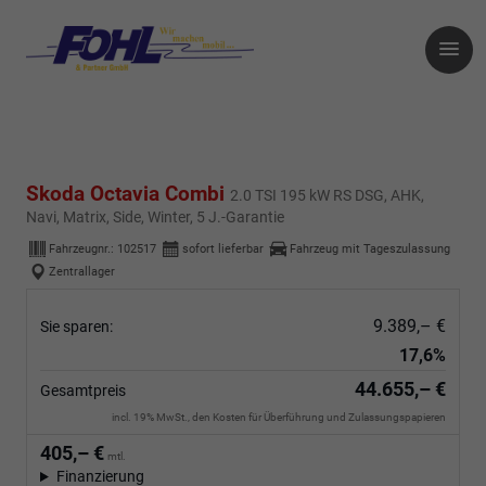
Skoda Octavia Combi
2.0 TSI 195 kW RS DSG, AHK,
Navi, Matrix, Side, Winter, 5 J.-Garantie
Fahrzeugnr.:
102517
sofort lieferbar
Fahrzeug mit Tageszulassung
Zentrallager
9.389,– €
Sie sparen:
17,6%
44.655,– €
Gesamtpreis
incl. 19% MwSt., den Kosten für Überführung und Zulassungspapieren
405,– €
mtl.
Finanzierung