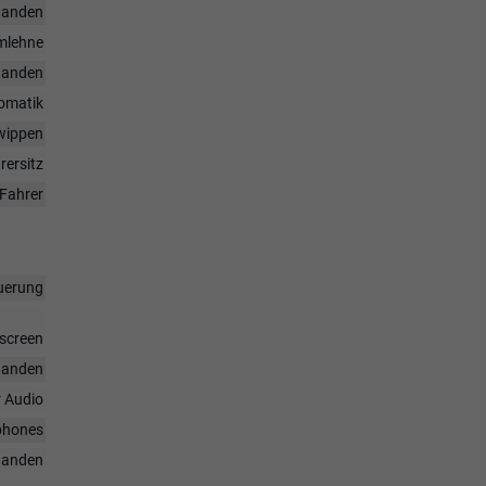
handen
rmlehne
handen
omatik
twippen
rersitz
Fahrer
uerung
hscreen
handen
r Audio
tphones
handen