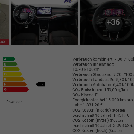
+36
Verbrauch kombiniert:
7,00 l/10
Verbrauch Innenstadt:
10,70 l/100km
Verbrauch Stadtrand:
7,20 l/100
Verbrauch Landstraße:
5,80 l/1
Verbrauch Autobahn:
6,40 l/100
CO
-Emissionen:
159,00 g/km
2
CO
-Klasse:
F
2
Energiekosten bei 15.000 km pro
Download
Jahr:
1.831,20 €
CO2 Kosten (niedrig)
(Kosten
:
1.431,- €
Durchschnitt 10 Jahre)
CO2 Kosten (mittel)
(Kosten
:
3.398,62 €
Durchschnitt 10 Jahre)
CO2 Kosten (hoch)
(Kosten