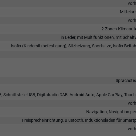
vor
Mittela
vor
2-Zonen-Klimaaut
in Leder, mit Multifunktionen, mit Schal
Isofix (Kindersitzbefestigung), Sitzheizung, Sportsitze, Isofix Beifah
Sprachste
 Schnittstelle USB, Digitalradio DAB, Android Auto, Apple CarPlay, Touc
vor
Navigation, Navigation pe
Freisprecheinrichtung, Bluetooth, Induktionsladen für Smar
vor