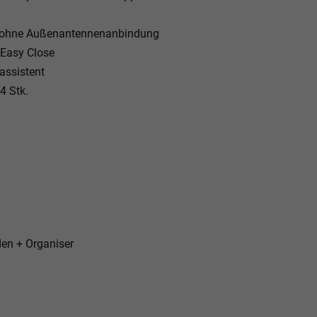
e) ohne Außenantennenanbindung
 Easy Close
assistent
4 Stk.
den + Organiser