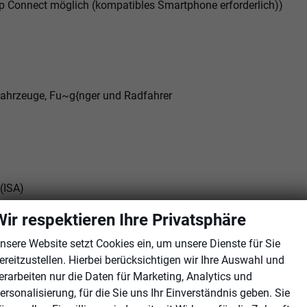
p Connect möglich (kompatibles Smartphone erforderlich))
Fahrzeuge, Fu~g{nger und Radfahrer
 (ISA)
Wir respektieren Ihre Privatsphäre
nsere Website setzt Cookies ein, um unsere Dienste für Sie
ereitzustellen. Hierbei berücksichtigen wir Ihre Auswahl und
erarbeiten nur die Daten für Marketing, Analytics und
ersonalisierung, für die Sie uns Ihr Einverständnis geben. Sie
lappbar automatisch abblendbar auf Fahrerseite