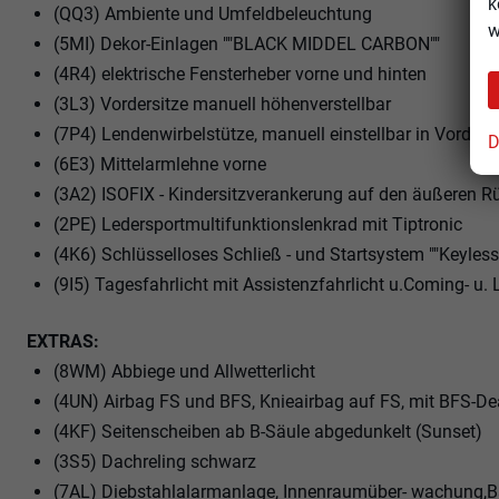
k
(QQ3) Ambiente und Umfeldbeleuchtung
w
(5MI) Dekor-Einlagen ""BLACK MIDDEL CARBON""
(4R4) elektrische Fensterheber vorne und hinten
(3L3) Vordersitze manuell höhenverstellbar
(7P4) Lendenwirbelstütze, manuell einstellbar in Vorders
D
(6E3) Mittelarmlehne vorne
(3A2) ISOFIX - Kindersitzverankerung auf den äußeren Rü
(2PE) Ledersportmultifunktionslenkrad mit Tiptronic
(4K6) Schlüsselloses Schließ - und Startsystem ""Keyles
(9I5) Tagesfahrlicht mit Assistenzfahrlicht u.Coming- u
EXTRAS:
(8WM) Abbiege und Allwetterlicht
(4UN) Airbag FS und BFS, Knieairbag auf FS, mit BFS-De
(4KF) Seitenscheiben ab B-Säule abgedunkelt (Sunset)
(3S5) Dachreling schwarz
(7AL) Diebstahlalarmanlage, Innenraumüber- wachung,