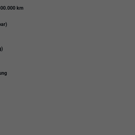
100.000 km
bar)
g)
lung