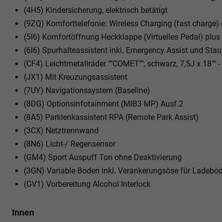
(4H5) Kindersicherung, elektrisch betätigt
(9ZQ) Komforttelefonie: Wireless Charging (fast charg
(5I6) Komfortöffnung Heckklappe (Virtuelles Pedal) plus
(6I6) Spurhalteassistent inkl. Emergency Assist und Stau
(CF4) Leichtmetallräder ""COMET"", schwarz, 7,5J x 18"" - 
(JX1) Mit Kreuzungsassistent
(7UY) Navigationssystem (Baseline)
(8DG) Optionsinfotainment (MIB3 MP) Ausf.2
(8A5) Parklenkassistent RPA (Remote Park Assist)
(3CX) Netztrennwand
(8N6) Licht-/ Regensensor
(GM4) Sport Auspuff Ton ohne Deaktivierung
(3GN) Variable Boden inkl. Verankerungsöse für Ladebo
(GV1) Vorbereitung Alcohol Interlock
Innen