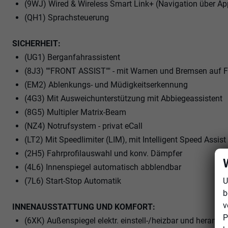
(9WJ) Wired & Wireless Smart Link+ (Navigation über Ap
(QH1) Sprachsteuerung
SICHERHEIT:
(UG1) Berganfahrassistent
(8J3) ""FRONT ASSIST"" - mit Warnen und Bremsen auf 
(EM2) Ablenkungs- und Müdigkeitserkennung
(4G3) Mit Ausweichunterstützung mit Abbiegeassistent
(8G5) Multipler Matrix-Beam
(NZ4) Notrufsystem - privat eCall
(LT2) Mit Speedlimiter (LIM), mit Intelligent Speed Assist
(2H5) Fahrprofilauswahl und konv. Dämpfer
(4L6) Innenspiegel automatisch abblendbar
U
(7L6) Start-Stop Automatik
b
v
INNENAUSSTATTUNG UND KOMFORT:
P
(6XK) Außenspiegel elektr. einstell-/heizbar und herank