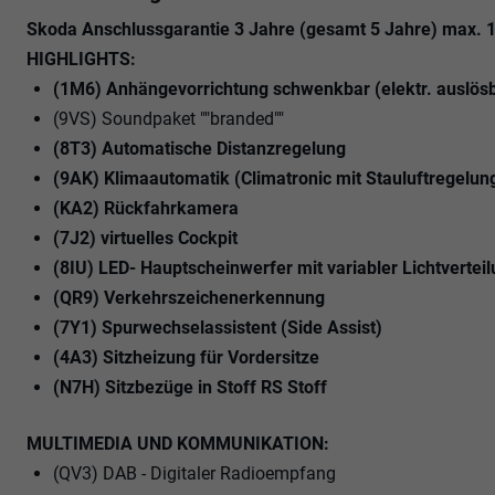
Skoda Anschlussgarantie 3 Jahre (gesamt 5 Jahre) max. 
HIGHLIGHTS:
(1M6) Anhängevorrichtung schwenkbar (elektr. auslös
(9VS) Soundpaket ""branded""
(8T3) Automatische Distanzregelung
(9AK) Klimaautomatik (Climatronic mit Stauluftregelun
(KA2) Rückfahrkamera
(7J2) virtuelles Cockpit
(8IU) LED- Hauptscheinwerfer mit variabler Lichtvertei
(QR9) Verkehrszeichenerkennung
(7Y1) Spurwechselassistent (Side Assist)
(4A3) Sitzheizung für Vordersitze
(N7H) Sitzbezüge in Stoff RS Stoff
MULTIMEDIA UND KOMMUNIKATION:
(QV3) DAB - Digitaler Radioempfang