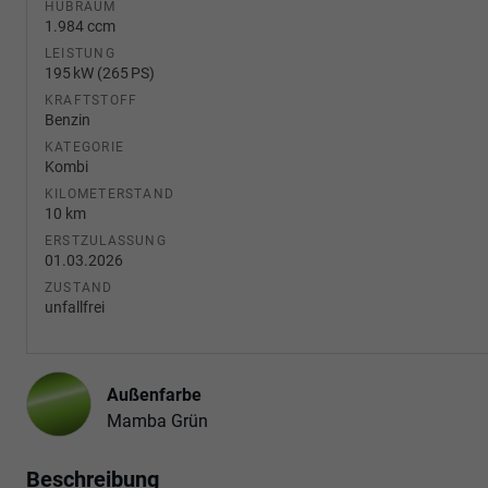
HUBRAUM
1.984 ccm
LEISTUNG
195 kW (265 PS)
KRAFTSTOFF
Benzin
KATEGORIE
Kombi
KILOMETERSTAND
10 km
ERSTZULASSUNG
01.03.2026
ZUSTAND
unfallfrei
Außenfarbe
Mamba Grün
Beschreibung