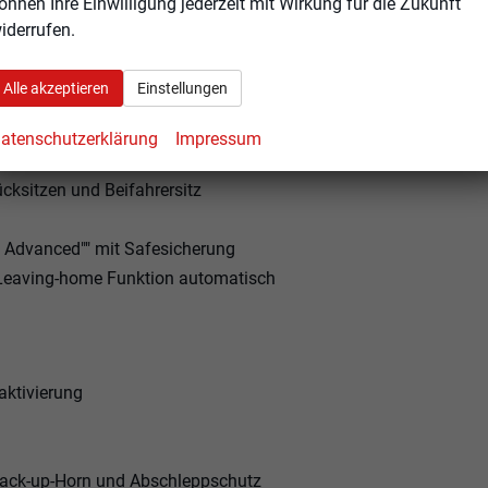
önnen Ihre Einwilligung jederzeit mit Wirkung für die Zukunft
iderrufen.
Alle akzeptieren
Einstellungen
itzlehnen
atenschutzerklärung
Impressum
cksitzen und Beifahrersitz
s Advanced"" mit Safesicherung
. Leaving-home Funktion automatisch
aktivierung
Back-up-Horn und Abschleppschutz