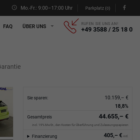
Mo.-Fr.: 9:00–17:00 Uhr
Parkplatz (
)
0
RUFEN SIE UNS AN!
FAQ
ÜBER UNS
+49 3588 / 25 18 0
Garantie
10.159,– €
Sie sparen:
18,8%
44.655,– €
Gesamtpreis
incl. 19% MwSt., den Kosten für Überführung und Zulassungspapieren
405,– €
Finanzierung
mtl.