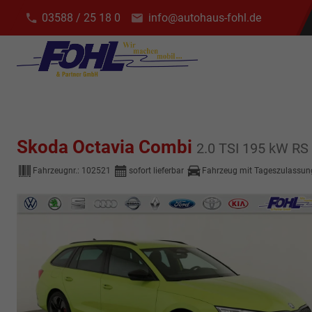
03588 / 25 18 0
info@autohaus-fohl.de
Skoda Octavia Combi
2.0 TSI 195 kW RS 
Fahrzeugnr.:
102521
sofort lieferbar
Fahrzeug mit Tageszulassun