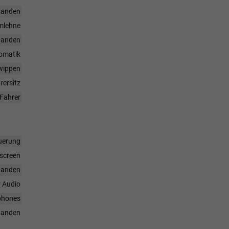
handen
rmlehne
handen
omatik
twippen
rersitz
Fahrer
uerung
hscreen
handen
r Audio
tphones
handen