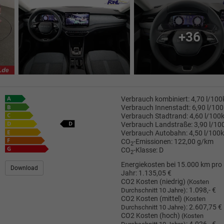
+36
Verbrauch kombiniert:
4,70 l/10
Verbrauch Innenstadt:
6,90 l/10
Verbrauch Stadtrand:
4,60 l/100
Verbrauch Landstraße:
3,90 l/1
Verbrauch Autobahn:
4,50 l/100
CO
-Emissionen:
122,00 g/km
2
CO
-Klasse:
D
2
Energiekosten bei 15.000 km pro
Download
Jahr:
1.135,05 €
CO2 Kosten (niedrig)
(Kosten
:
1.098,- €
Durchschnitt 10 Jahre)
CO2 Kosten (mittel)
(Kosten
:
2.607,75 €
Durchschnitt 10 Jahre)
CO2 Kosten (hoch)
(Kosten