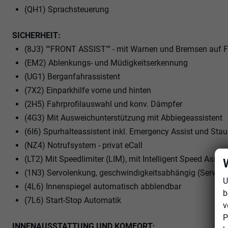
(QH1) Sprachsteuerung
SICHERHEIT:
(8J3) ""FRONT ASSIST"" - mit Warnen und Bremsen auf 
(EM2) Ablenkungs- und Müdigkeitserkennung
(UG1) Berganfahrassistent
(7X2) Einparkhilfe vorne und hinten
(2H5) Fahrprofilauswahl und konv. Dämpfer
(4G3) Mit Ausweichunterstützung mit Abbiegeassistent
(6I6) Spurhalteassistent inkl. Emergency Assist und Stau
(NZ4) Notrufsystem - privat eCall
(LT2) Mit Speedlimiter (LIM), mit Intelligent Speed Assist
(1N3) Servolenkung, geschwindigkeitsabhängig (Servotr
U
(4L6) Innenspiegel automatisch abblendbar
b
(7L6) Start-Stop Automatik
v
P
INNENAUSSTATTUNG UND KOMFORT: