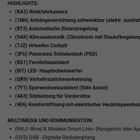
HIGHLIGHTS:
(KA2) Rückfahrkamera
(1M6) Anhängevorrichtung schwenkbar (elektr. auslös
(8T3) Automatische Distanzregelung
(9AK) Klimaautomatik (Climatronic mit Stauluftregelun
(7J2) virtuelles Cockpit
(3FU) Panorama Schiebedach (PSD)
(8G1) Fernlichtassistent
(8IT) LED- Hauptscheinwerfer
(QR9) Verkehrszeichenerkennung
(7Y1) Spurwechselassistent (Side Assist)
(4A3) Sitzheizung für Vordersitze
(4E6) Komfortöffnung mit elektrischer Heckklappenbedi
MULTIMEDIA UND KOMMUNIKATION:
(9WJ) Wired & Wireless Smart Link+ (Navigation über Ap
(QV3) DAB - Digitaler Radioempfang