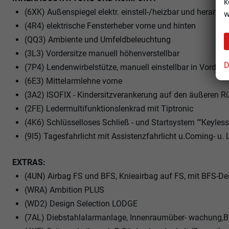
k
(6XK) Außenspiegel elektr. einstell-/heizbar und herank
w
(4R4) elektrische Fensterheber vorne und hinten
(QQ3) Ambiente und Umfeldbeleuchtung
(3L3) Vordersitze manuell höhenverstellbar
D
(7P4) Lendenwirbelstütze, manuell einstellbar in Vorders
(6E3) Mittelarmlehne vorne
(3A2) ISOFIX - Kindersitzverankerung auf den äußeren Rü
(2FE) Ledermultifunktionslenkrad mit Tiptronic
(4K6) Schlüsselloses Schließ - und Startsystem ""Keyles
(9I5) Tagesfahrlicht mit Assistenzfahrlicht u.Coming- u
EXTRAS:
(4UN) Airbag FS und BFS, Knieairbag auf FS, mit BFS-De
(WRA) Ambition PLUS
(WD2) Design Selection LODGE
(7AL) Diebstahlalarmanlage, Innenraumüber- wachung,