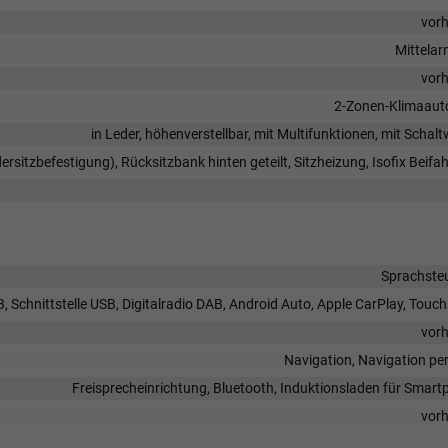
vor
Mittela
vor
2-Zonen-Klimaaut
in Leder, höhenverstellbar, mit Multifunktionen, mit Schal
dersitzbefestigung), Rücksitzbank hinten geteilt, Sitzheizung, Isofix Beifah
Sprachste
, Schnittstelle USB, Digitalradio DAB, Android Auto, Apple CarPlay, Touc
vor
Navigation, Navigation pe
Freisprecheinrichtung, Bluetooth, Induktionsladen für Smar
vor