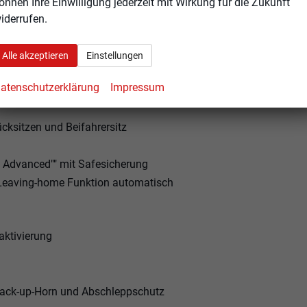
önnen Ihre Einwilligung jederzeit mit Wirkung für die Zukunft
lappbar automatisch abblendbar auf Fahrerseite
iderrufen.
Alle akzeptieren
Einstellungen
atenschutzerklärung
Impressum
itzlehnen
cksitzen und Beifahrersitz
s Advanced"" mit Safesicherung
. Leaving-home Funktion automatisch
aktivierung
Back-up-Horn und Abschleppschutz