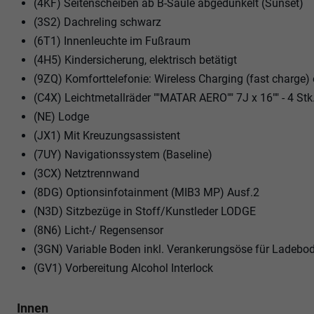
(4KF) Seitenscheiben ab B-Säule abgedunkelt (Sunset)
(3S2) Dachreling schwarz
(6T1) Innenleuchte im Fußraum
(4H5) Kindersicherung, elektrisch betätigt
(9ZQ) Komforttelefonie: Wireless Charging (fast charg
(C4X) Leichtmetallräder ""MATAR AERO"" 7J x 16"" - 4 Stk
(NE) Lodge
(JX1) Mit Kreuzungsassistent
(7UY) Navigationssystem (Baseline)
(3CX) Netztrennwand
(8DG) Optionsinfotainment (MIB3 MP) Ausf.2
(N3D) Sitzbezüge in Stoff/Kunstleder LODGE
(8N6) Licht-/ Regensensor
(3GN) Variable Boden inkl. Verankerungsöse für Ladebo
(GV1) Vorbereitung Alcohol Interlock
Innen