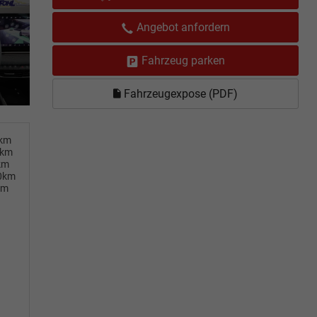
Angebot anfordern
Fahrzeug parken
Fahrzeugexpose (PDF)
0km
0km
km
00km
km