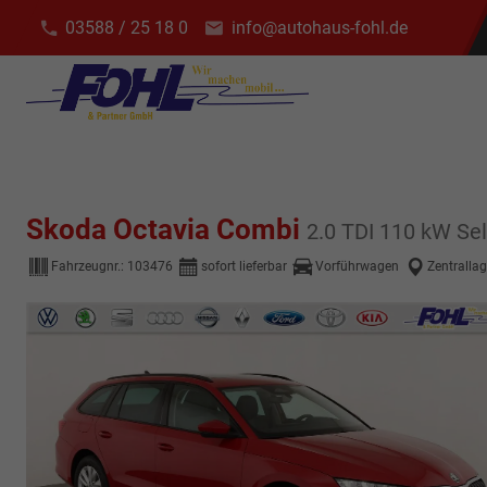
03588 / 25 18 0
info@autohaus-fohl.de
Skoda Octavia Combi
2.0 TDI 110 kW Sel
Fahrzeugnr.:
103476
sofort lieferbar
Vorführwagen
Zentrallag