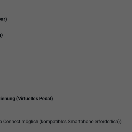
bar)
g)
enung (Virtuelles Pedal)
p Connect möglich (kompatibles Smartphone erforderlich))