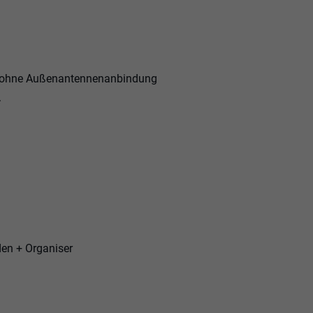
e) ohne Außenantennenanbindung
.
den + Organiser