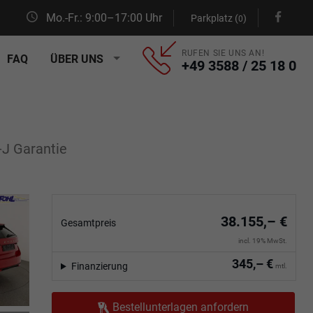
Mo.-Fr.: 9:00–17:00 Uhr
Parkplatz (
)
0
RUFEN SIE UNS AN!
FAQ
ÜBER UNS
+49 3588 / 25 18 0
-J Garantie
38.155,– €
Gesamtpreis
incl. 19% MwSt.
345,– €
Finanzierung
mtl.
Bestellunterlagen anfordern