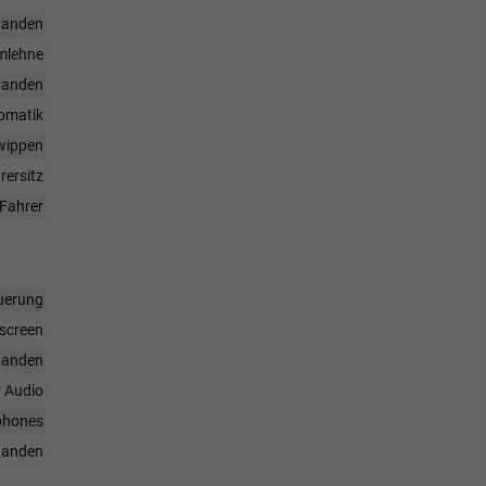
handen
rmlehne
handen
omatik
twippen
rersitz
Fahrer
uerung
hscreen
handen
r Audio
tphones
handen