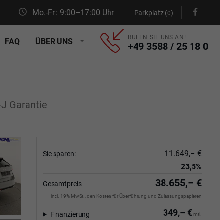
Mo.-Fr.: 9:00–17:00 Uhr
Parkplatz (
)
0
RUFEN SIE UNS AN!
FAQ
ÜBER UNS
+49 3588 / 25 18 0
-J Garantie
11.649,– €
Sie sparen:
23,5%
38.655,– €
Gesamtpreis
incl. 19% MwSt., den Kosten für Überführung und Zulassungspapieren
349,– €
Finanzierung
mtl.