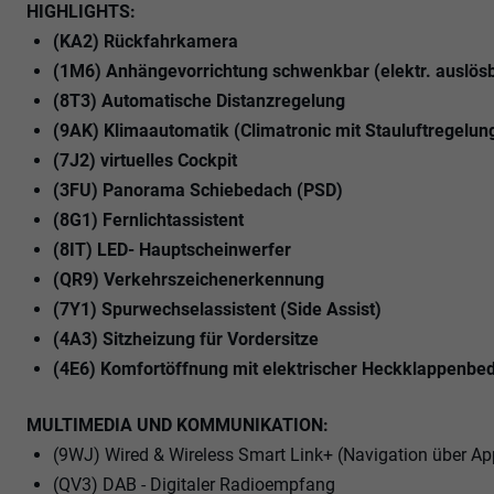
HIGHLIGHTS:
(KA2) Rückfahrkamera
(1M6) Anhängevorrichtung schwenkbar (elektr. auslös
(8T3) Automatische Distanzregelung
(9AK) Klimaautomatik (Climatronic mit Stauluftregelun
(7J2) virtuelles Cockpit
(3FU) Panorama Schiebedach (PSD)
(8G1) Fernlichtassistent
(8IT) LED- Hauptscheinwerfer
(QR9) Verkehrszeichenerkennung
(7Y1) Spurwechselassistent (Side Assist)
(4A3) Sitzheizung für Vordersitze
(4E6) Komfortöffnung mit elektrischer Heckklappenbedi
MULTIMEDIA UND KOMMUNIKATION:
(9WJ) Wired & Wireless Smart Link+ (Navigation über Ap
(QV3) DAB - Digitaler Radioempfang