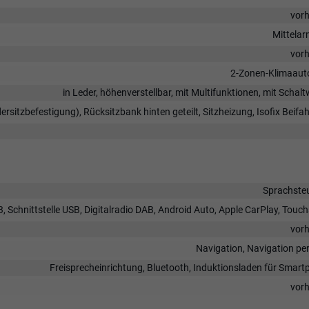
vor
Mittela
vor
2-Zonen-Klimaaut
in Leder, höhenverstellbar, mit Multifunktionen, mit Schal
dersitzbefestigung), Rücksitzbank hinten geteilt, Sitzheizung, Isofix Beifah
Sprachste
, Schnittstelle USB, Digitalradio DAB, Android Auto, Apple CarPlay, Touc
vor
Navigation, Navigation pe
Freisprecheinrichtung, Bluetooth, Induktionsladen für Smar
vor