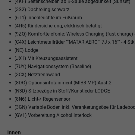
(4KF) Seitenscheiben ab B-Säule abgedunkelt (Sunset)
(3S2) Dachreling schwarz
(6T1) Innenleuchte im Fußraum
(4H5) Kindersicherung, elektrisch betätigt
(9ZQ) Komforttelefonie: Wireless Charging (fast charg
(C4X) Leichtmetallräder ""MATAR AERO"" 7J x 16"" - 4 Stk
(NE) Lodge
(JX1) Mit Kreuzungsassistent
(7UY) Navigationssystem (Baseline)
(3CX) Netztrennwand
(8DG) Optionsinfotainment (MIB3 MP) Ausf.2
(N3D) Sitzbezüge in Stoff/Kunstleder LODGE
(8N6) Licht-/ Regensensor
(3GN) Variable Boden inkl. Verankerungsöse für Ladebo
(GV1) Vorbereitung Alcohol Interlock
Innen