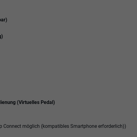
bar)
g)
enung (Virtuelles Pedal)
p Connect möglich (kompatibles Smartphone erforderlich))