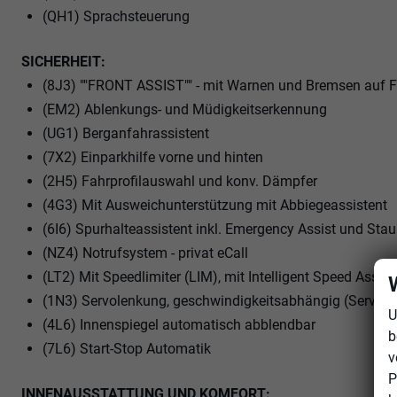
(QH1) Sprachsteuerung
SICHERHEIT:
(8J3) ""FRONT ASSIST"" - mit Warnen und Bremsen auf 
(EM2) Ablenkungs- und Müdigkeitserkennung
(UG1) Berganfahrassistent
(7X2) Einparkhilfe vorne und hinten
(2H5) Fahrprofilauswahl und konv. Dämpfer
(4G3) Mit Ausweichunterstützung mit Abbiegeassistent
(6I6) Spurhalteassistent inkl. Emergency Assist und Stau
(NZ4) Notrufsystem - privat eCall
(LT2) Mit Speedlimiter (LIM), mit Intelligent Speed Assist
(1N3) Servolenkung, geschwindigkeitsabhängig (Servotr
U
(4L6) Innenspiegel automatisch abblendbar
b
(7L6) Start-Stop Automatik
v
P
INNENAUSSTATTUNG UND KOMFORT: