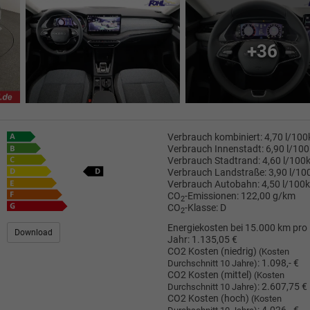
+36
Verbrauch kombiniert:
4,70 l/10
Verbrauch Innenstadt:
6,90 l/10
Verbrauch Stadtrand:
4,60 l/100
Verbrauch Landstraße:
3,90 l/1
Verbrauch Autobahn:
4,50 l/100
CO
-Emissionen:
122,00 g/km
2
CO
-Klasse:
D
2
Energiekosten bei 15.000 km pro
Download
Jahr:
1.135,05 €
CO2 Kosten (niedrig)
(Kosten
:
1.098,- €
Durchschnitt 10 Jahre)
CO2 Kosten (mittel)
(Kosten
:
2.607,75 €
Durchschnitt 10 Jahre)
CO2 Kosten (hoch)
(Kosten