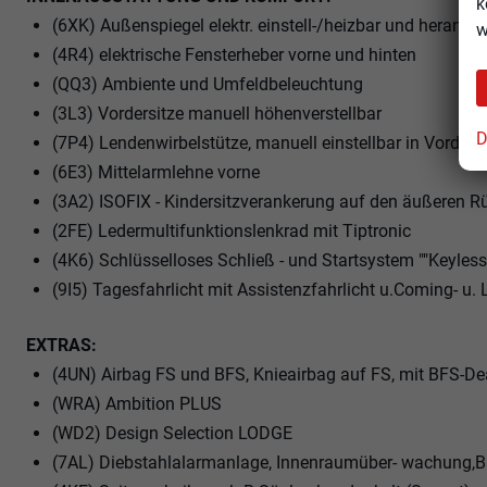
k
(6XK) Außenspiegel elektr. einstell-/heizbar und herank
w
(4R4) elektrische Fensterheber vorne und hinten
(QQ3) Ambiente und Umfeldbeleuchtung
(3L3) Vordersitze manuell höhenverstellbar
D
(7P4) Lendenwirbelstütze, manuell einstellbar in Vorders
(6E3) Mittelarmlehne vorne
(3A2) ISOFIX - Kindersitzverankerung auf den äußeren Rü
(2FE) Ledermultifunktionslenkrad mit Tiptronic
(4K6) Schlüsselloses Schließ - und Startsystem ""Keyles
(9I5) Tagesfahrlicht mit Assistenzfahrlicht u.Coming- u
EXTRAS:
(4UN) Airbag FS und BFS, Knieairbag auf FS, mit BFS-De
(WRA) Ambition PLUS
(WD2) Design Selection LODGE
(7AL) Diebstahlalarmanlage, Innenraumüber- wachung,