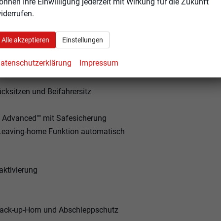
önnen Ihre Einwilligung jederzeit mit Wirkung für die Zukunft
lappbar automatisch abblendbar auf Fahrerseite
iderrufen.
Alle akzeptieren
Einstellungen
atenschutzerklärung
Impressum
itzlehnen
cksitzen und Beifahrersitz
s Advanced"" mit Safesicherung
. Leaving-home Funktion automatisch
aktivierung
Back-up-Horn und Abschleppschutz