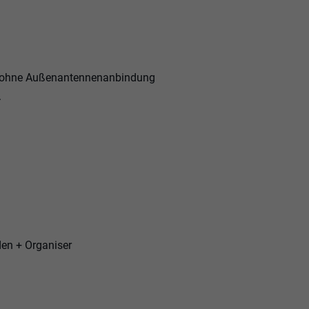
e) ohne Außenantennenanbindung
.
den + Organiser