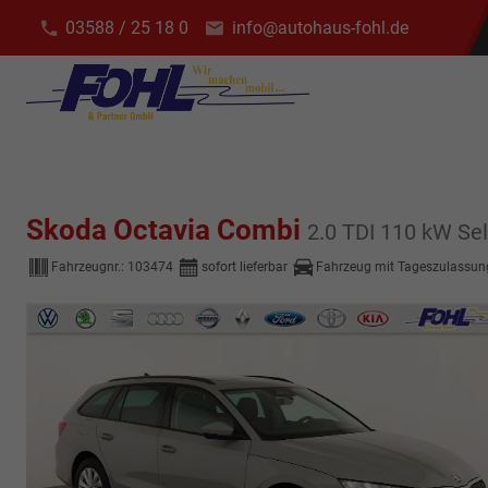
03588 / 25 18 0
info@autohaus-fohl.de
Skoda Octavia Combi
2.0 TDI 110 kW Sel
Fahrzeugnr.:
103474
sofort lieferbar
Fahrzeug mit Tageszulassun