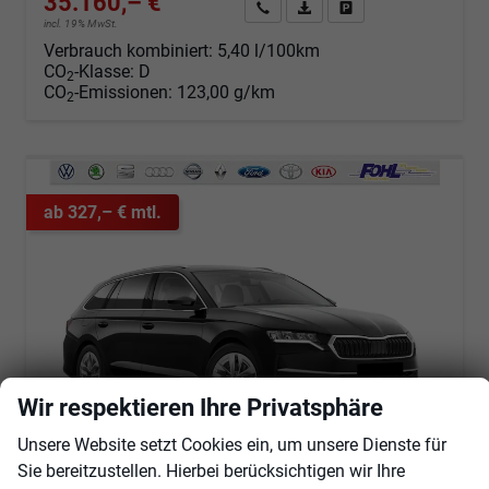
35.160,– €
Angebot anfordern
Fahrzeugexpose (PDF)
Fahrzeug parken
incl. 19% MwSt.
Verbrauch kombiniert:
5,40 l/100km
CO
-Klasse:
D
2
CO
-Emissionen:
123,00 g/km
2
ab 327,– € mtl.
Wir respektieren Ihre Privatsphäre
Unsere Website setzt Cookies ein, um unsere Dienste für
Sie bereitzustellen. Hierbei berücksichtigen wir Ihre
Skoda Octavia Combi