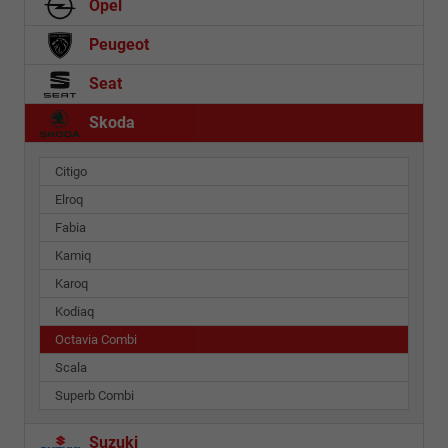
Opel
Peugeot
Seat
Skoda
Citigo
Elroq
Fabia
Kamiq
Karoq
Kodiaq
Octavia Combi
Scala
Superb Combi
Suzuki