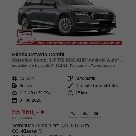
Skoda Octavia Combi
Selection Kombi 1.5 TSI DSG AHK*Android Auto*ACC*SHZ*E-Heck*Keyless*Kamera*2Z Klimaauto
unverbindliche Lieferzeit:
31.10.2026
Fahrzeug mit Tageszulassung
Fahrzeugnr.
103544
Getriebe
Automatik
Kraftstoff
Benzin
Außenfarbe
Graphite-Grau Metallic
Leistung
110 kW (150 PS)
Kilometerstand
25 km
01.08.2026
35.160,– €
Angebot anfordern
Fahrzeugexpose (PDF)
Fahrzeug parken
incl. 19% MwSt.
Verbrauch kombiniert:
5,40 l/100km
CO
-Klasse:
D
2