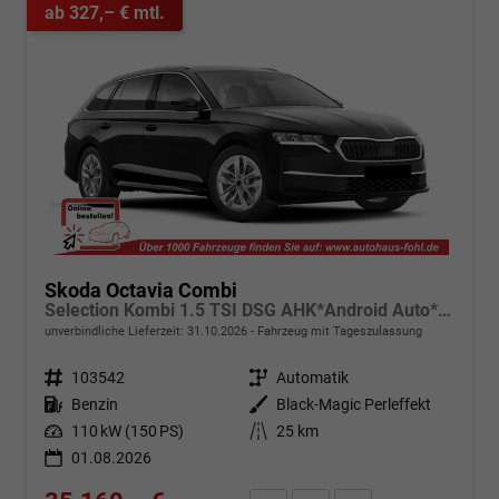
ab 327,– € mtl.
Skoda Octavia Combi
Selection Kombi 1.5 TSI DSG AHK*Android Auto*ACC*SHZ*E-Heck*Keyless*Kamera*2Z Klimaauto
unverbindliche Lieferzeit:
31.10.2026
Fahrzeug mit Tageszulassung
Fahrzeugnr.
103542
Getriebe
Automatik
Kraftstoff
Benzin
Außenfarbe
Black-Magic Perleffekt
Leistung
110 kW (150 PS)
Kilometerstand
25 km
01.08.2026