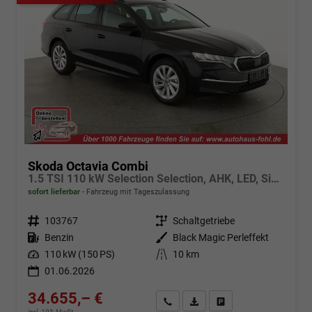
Skoda Octavia Combi
1.5 TSI 110 kW Selection Selection, AHK, LED, Side, ACC, Kamera, Winter, 17-Zoll
sofort lieferbar
Fahrzeug mit Tageszulassung
Fahrzeugnr.
103767
Getriebe
Schaltgetriebe
Kraftstoff
Benzin
Außenfarbe
Black Magic Perleffekt
Leistung
110 kW (150 PS)
Kilometerstand
10 km
01.06.2026
34.655,– €
Angebot anfordern
Fahrzeugexpose (PDF)
Fahrzeug parken
incl. 19% MwSt.