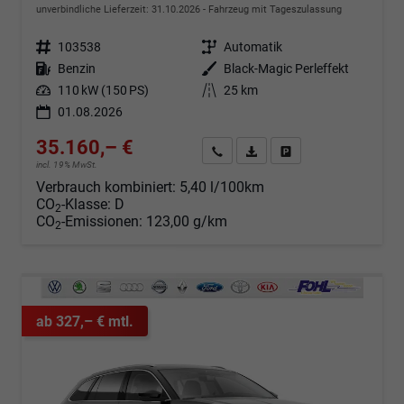
unverbindliche Lieferzeit:
31.10.2026
Fahrzeug mit Tageszulassung
Fahrzeugnr.
103538
Getriebe
Automatik
Kraftstoff
Benzin
Außenfarbe
Black-Magic Perleffekt
Leistung
110 kW (150 PS)
Kilometerstand
25 km
01.08.2026
35.160,– €
Angebot anfordern
Fahrzeugexpose (PDF)
Fahrzeug parken
incl. 19% MwSt.
Verbrauch kombiniert:
5,40 l/100km
CO
-Klasse:
D
2
CO
-Emissionen:
123,00 g/km
2
ab 327,– € mtl.