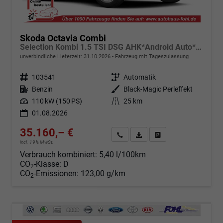
Skoda Octavia Combi
Selection Kombi 1.5 TSI DSG AHK*Android Auto*ACC*SHZ*E-Heck*Keyless*Kamera*2Z Klimaauto
unverbindliche Lieferzeit:
31.10.2026
Fahrzeug mit Tageszulassung
Fahrzeugnr.
103541
Getriebe
Automatik
Kraftstoff
Benzin
Außenfarbe
Black-Magic Perleffekt
Leistung
110 kW (150 PS)
Kilometerstand
25 km
01.08.2026
35.160,– €
Angebot anfordern
Fahrzeugexpose (PDF)
Fahrzeug parken
incl. 19% MwSt.
Verbrauch kombiniert:
5,40 l/100km
CO
-Klasse:
D
2
CO
-Emissionen:
123,00 g/km
2