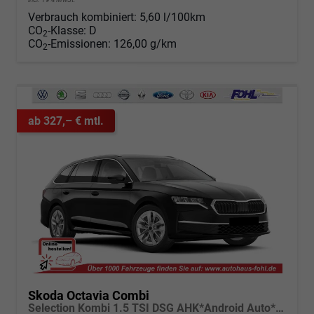
Verbrauch kombiniert:
5,60 l/100km
CO
-Klasse:
D
2
CO
-Emissionen:
126,00 g/km
2
ab 327,– € mtl.
Skoda Octavia Combi
Selection Kombi 1.5 TSI DSG AHK*Android Auto*ACC*SHZ*E-Heck*Keyless*Kamera*2Z Klimaauto