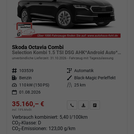
Skoda Octavia Combi
Selection Kombi 1.5 TSI DSG AHK*Android Auto*ACC*SHZ*E-Heck*Keyless*Kamera*2Z Klimaauto
unverbindliche Lieferzeit:
31.10.2026
Fahrzeug mit Tageszulassung
Fahrzeugnr.
103539
Getriebe
Automatik
Kraftstoff
Benzin
Außenfarbe
Black-Magic Perleffekt
Leistung
110 kW (150 PS)
Kilometerstand
25 km
01.08.2026
35.160,– €
Angebot anfordern
Fahrzeugexpose (PDF)
Fahrzeug parken
incl. 19% MwSt.
Verbrauch kombiniert:
5,40 l/100km
CO
-Klasse:
D
2
CO
-Emissionen:
123,00 g/km
2