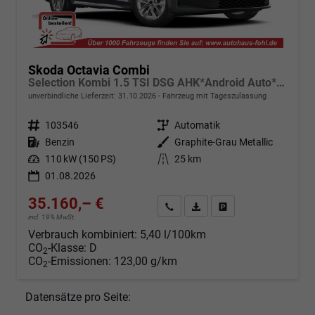
Skoda Octavia Combi
Selection Kombi 1.5 TSI DSG AHK*Android Auto*ACC*SHZ*E-Heck*Keyless*Kamera*2Z Klimaauto
unverbindliche Lieferzeit:
31.10.2026
Fahrzeug mit Tageszulassung
Fahrzeugnr.
103546
Getriebe
Automatik
Kraftstoff
Benzin
Außenfarbe
Graphite-Grau Metallic
Leistung
110 kW (150 PS)
Kilometerstand
25 km
01.08.2026
35.160,– €
Angebot anfordern
Fahrzeugexpose (PDF)
Fahrzeug parken
incl. 19% MwSt.
Verbrauch kombiniert:
5,40 l/100km
CO
-Klasse:
D
2
CO
-Emissionen:
123,00 g/km
2
Datensätze pro Seite: