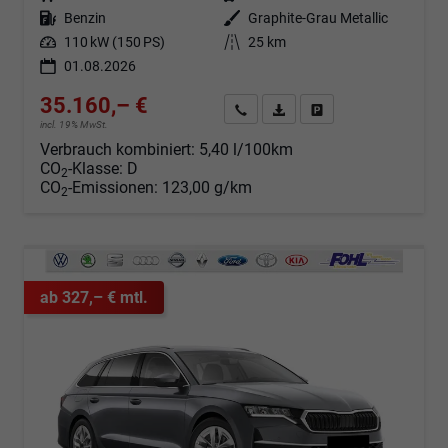
Kraftstoff
Benzin
Außenfarbe
Graphite-Grau Metallic
Leistung
110 kW (150 PS)
Kilometerstand
25 km
01.08.2026
35.160,– €
Angebot anfordern
Fahrzeugexpose (PDF)
Fahrzeug parken
incl. 19% MwSt.
Verbrauch kombiniert:
5,40 l/100km
CO
-Klasse:
D
2
CO
-Emissionen:
123,00 g/km
2
ab 327,– € mtl.