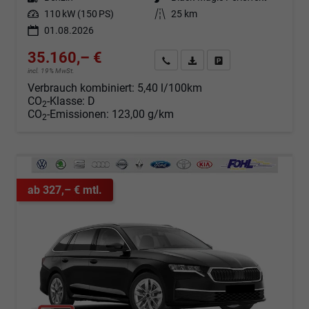
Leistung
110 kW (150 PS)
Kilometerstand
25 km
01.08.2026
35.160,– €
Angebot anfordern
Fahrzeugexpose (PDF)
Fahrzeug parken
incl. 19% MwSt.
Verbrauch kombiniert:
5,40 l/100km
CO
-Klasse:
D
2
CO
-Emissionen:
123,00 g/km
2
ab 327,– € mtl.