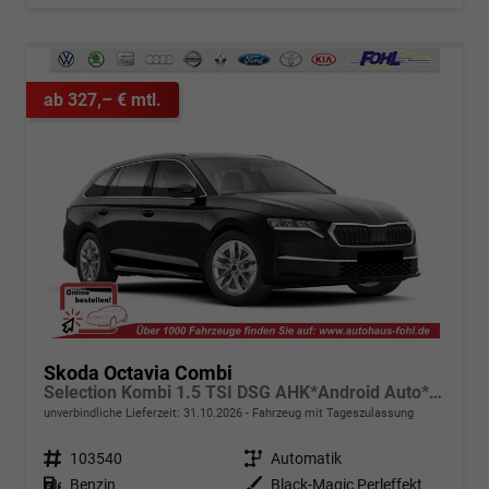
ab 327,– € mtl.
Skoda Octavia Combi
Selection Kombi 1.5 TSI DSG AHK*Android Auto*ACC*SHZ*E-Heck*Keyless*Kamera*2Z Klimaauto
unverbindliche Lieferzeit:
31.10.2026
Fahrzeug mit Tageszulassung
Fahrzeugnr.
103540
Getriebe
Automatik
Kraftstoff
Benzin
Außenfarbe
Black-Magic Perleffekt