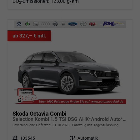
CO
-Emissionen:
123,00 g/km
2
ab 327,– € mtl.
Skoda Octavia Combi
Selection Kombi 1.5 TSI DSG AHK*Android Auto*ACC*SHZ*E-Heck*Keyless*Kamera*2Z Klimaauto
unverbindliche Lieferzeit:
31.10.2026
Fahrzeug mit Tageszulassung
Fahrzeugnr.
103545
Getriebe
Automatik