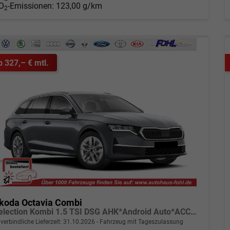
O
-Emissionen:
123,00 g/km
2
b 327,– € mtl.
koda Octavia Combi
Selection Kombi 1.5 TSI DSG AHK*Android Auto*ACC*SHZ*E-Heck*Keyless*Kamera*2Z Klimaauto
verbindliche Lieferzeit:
31.10.2026
Fahrzeug mit Tageszulassung