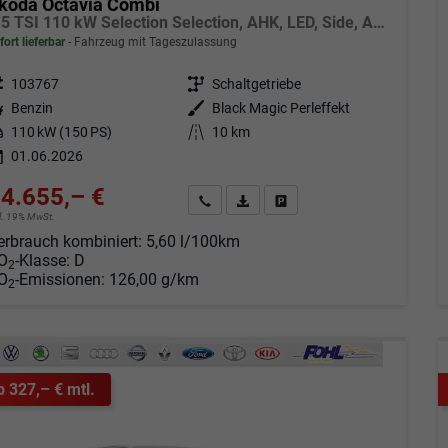
koda Octavia Combi
1.5 TSI 110 kW Selection Selection, AHK, LED, Side, ACC, Kamera, Winter, 17-Zoll
fort lieferbar
Fahrzeug mit Tageszulassung
eugnr.
103767
Getriebe
Schaltgetriebe
tstoff
Benzin
Außenfarbe
Black Magic Perleffekt
tung
110 kW (150 PS)
Kilometerstand
10 km
01.06.2026
4.655,– €
Angebot anfordern
Fahrzeugexpose (PDF)
Fahrzeug parken
cl. 19% MwSt.
erbrauch kombiniert:
5,60 l/100km
O
-Klasse:
D
2
O
-Emissionen:
126,00 g/km
2
b 327,– € mtl.