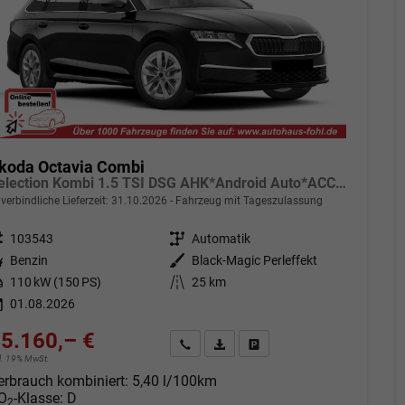
koda Octavia Combi
Selection Kombi 1.5 TSI DSG AHK*Android Auto*ACC*SHZ*E-Heck*Keyless*Kamera*2Z Klimaauto
verbindliche Lieferzeit:
31.10.2026
Fahrzeug mit Tageszulassung
eugnr.
103543
Getriebe
Automatik
tstoff
Benzin
Außenfarbe
Black-Magic Perleffekt
tung
110 kW (150 PS)
Kilometerstand
25 km
01.08.2026
5.160,– €
Angebot anfordern
Fahrzeugexpose (PDF)
Fahrzeug parken
cl. 19% MwSt.
erbrauch kombiniert:
5,40 l/100km
O
-Klasse:
D
2