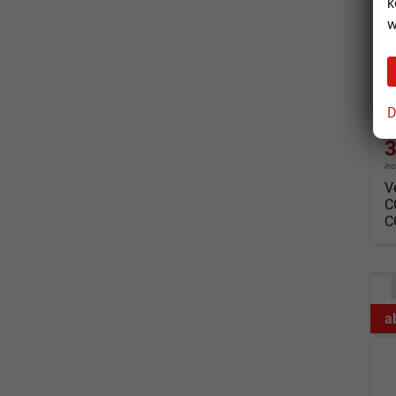
k
un
w
Fahrz
Kraf
Leis
D
3
in
V
C
C
a