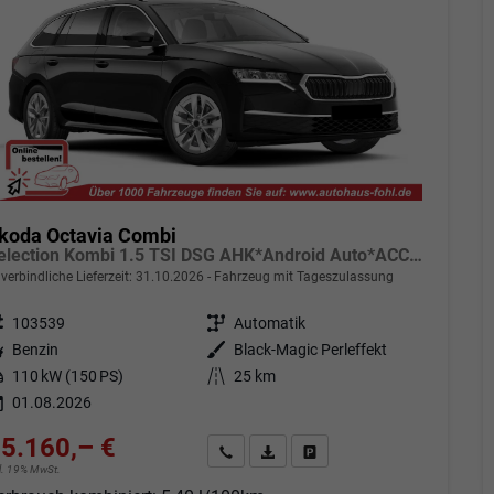
koda Octavia Combi
Selection Kombi 1.5 TSI DSG AHK*Android Auto*ACC*SHZ*E-Heck*Keyless*Kamera*2Z Klimaauto
verbindliche Lieferzeit:
31.10.2026
Fahrzeug mit Tageszulassung
eugnr.
103539
Getriebe
Automatik
tstoff
Benzin
Außenfarbe
Black-Magic Perleffekt
tung
110 kW (150 PS)
Kilometerstand
25 km
01.08.2026
5.160,– €
Angebot anfordern
Fahrzeugexpose (PDF)
Fahrzeug parken
cl. 19% MwSt.