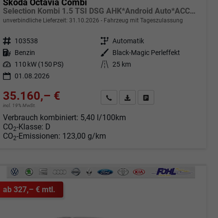
Skoda Octavia Combi
Selection Kombi 1.5 TSI DSG AHK*Android Auto*ACC*SHZ*E-Heck*Keyless*Kamera*2Z Klimaauto
unverbindliche Lieferzeit:
31.10.2026
Fahrzeug mit Tageszulassung
Fahrzeugnr.
103538
Getriebe
Automatik
Kraftstoff
Benzin
Außenfarbe
Black-Magic Perleffekt
Leistung
110 kW (150 PS)
Kilometerstand
25 km
01.08.2026
35.160,– €
Angebot anfordern
Fahrzeugexpose (PDF)
Fahrzeug parken
incl. 19% MwSt.
Verbrauch kombiniert:
5,40 l/100km
CO
-Klasse:
D
2
CO
-Emissionen:
123,00 g/km
2
ab 327,– € mtl.