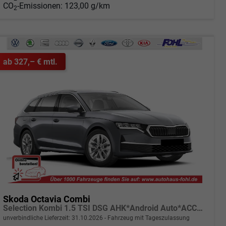
CO
-Emissionen:
123,00 g/km
2
ab 327,– € mtl.
Skoda Octavia Combi
Selection Kombi 1.5 TSI DSG AHK*Android Auto*ACC*SHZ*E-Heck*Keyless*Kamera*2Z Klimaauto
unverbindliche Lieferzeit:
31.10.2026
Fahrzeug mit Tageszulassung