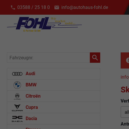
03588 / 25 18 0
info@autohaus-fohl.de
Fahrzeugnr.
Audi
info
BMW
Sk
Citroën
Ver
Cupra
Dacia
Ant