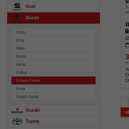
S
Seat
so
Skoda
Fahrz
Kraf
Citigo
Leis
Elroq
Fabia
3
Kamiq
in
Karoq
V
Kodiaq
C
C
Octavia Combi
Scala
Superb Combi
Suzuki
a
Toyota