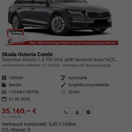
Skoda Octavia Combi
Selection Kombi 1.5 TSI DSG AHK*Android Auto*ACC*SHZ*E-Heck*Keyless*Kamera*2Z Klimaauto
unverbindliche Lieferzeit:
31.10.2026
Fahrzeug mit Tageszulassung
Fahrzeugnr.
103544
Getriebe
Automatik
Kraftstoff
Benzin
Außenfarbe
Graphite-Grau Metallic
Leistung
110 kW (150 PS)
Kilometerstand
25 km
01.08.2026
35.160,– €
Angebot anfordern
Fahrzeugexpose (PDF)
Fahrzeug parken
incl. 19% MwSt.
Verbrauch kombiniert:
5,40 l/100km
CO
-Klasse:
D
2