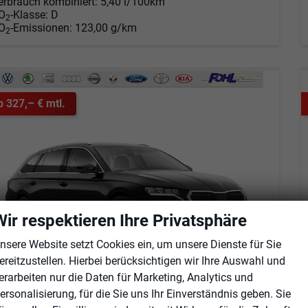
erbrauch kombiniert:
5,40 l/100km
O
-Klasse:
D
2
O
-Emissionen:
123,00 g/km
2
b 327,– € mtl.
Wir respektieren Ihre Privatsphäre
nsere Website setzt Cookies ein, um unsere Dienste für Sie
ereitzustellen. Hierbei berücksichtigen wir Ihre Auswahl und
erarbeiten nur die Daten für Marketing, Analytics und
koda Octavia Combi
ersonalisierung, für die Sie uns Ihr Einverständnis geben. Sie
Selection Kombi 1.5 TSI DSG AHK*Android Auto*ACC*SHZ*E-Heck*Keyless*Kamera*2Z Klimaauto