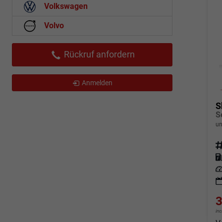
Volkswagen
Volvo
Rückruf anfordern
Anmelden
S
un
Fahrz
Kraf
Leis
3
in