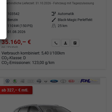
unverbindliche Lieferzeit:
31.10.2026
Fahrzeug mit Tageszulassung
Fahrzeugnr.
103542
Getriebe
Automatik
Kraftstoff
Benzin
Außenfarbe
Black-Magic Perleffekt
Leistung
110 kW (150 PS)
Kilometerstand
25 km
01.08.2026
35.160,– €
Angebot anfordern
Fahrzeugexpose (PDF)
Fahrzeug parken
incl. 19% MwSt.
Verbrauch kombiniert:
5,40 l/100km
CO
-Klasse:
D
2
CO
-Emissionen:
123,00 g/km
2
ab 327,– € mtl.