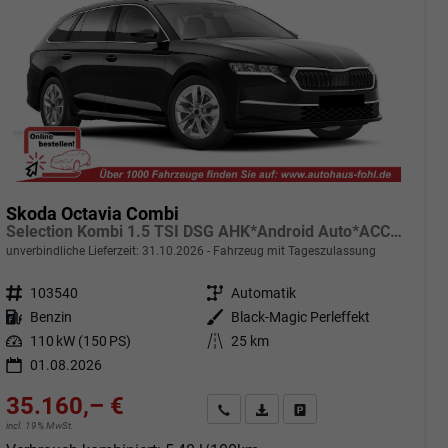
Skoda Octavia Combi
Selection Kombi 1.5 TSI DSG AHK*Android Auto*ACC*SHZ*E-Heck*Keyless*Kamera*2Z Klimaauto
unverbindliche Lieferzeit:
31.10.2026
Fahrzeug mit Tageszulassung
Fahrzeugnr.
103540
Getriebe
Automatik
Kraftstoff
Benzin
Außenfarbe
Black-Magic Perleffekt
Leistung
110 kW (150 PS)
Kilometerstand
25 km
01.08.2026
35.160,– €
Angebot anfordern
Fahrzeugexpose (PDF)
Fahrzeug parken
incl. 19% MwSt.