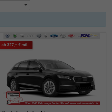
ab 327,– € mtl.