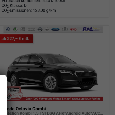
Verbrauch kombiniert:
5,40 l/100km
CO
-Klasse:
D
2
CO
-Emissionen:
123,00 g/km
2
ab 327,– € mtl.
Skoda Octavia Combi
Selection Kombi 1.5 TSI DSG AHK*Android Auto*ACC*SHZ*E-Heck*Keyless*Kamera*2Z Klimaauto