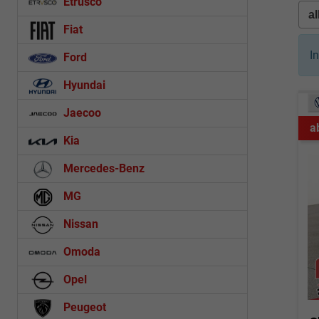
Etrusco
Fiat
I
Ford
Hyundai
Jaecoo
a
Kia
Mercedes-Benz
MG
Nissan
Omoda
Opel
Peugeot