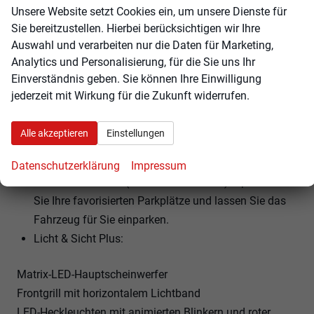
Unsere Website setzt Cookies ein, um unsere Dienste für
Anhängerkupplung, elektr. schwenkbar
Sie bereitzustellen. Hierbei berücksichtigen wir Ihre
Anhängerrangierassistent
Auswahl und verarbeiten nur die Daten für Marketing,
Elektrische Heckklappe mit Komfortbedienung (Easy
Analytics und Personalisierung, für die Sie uns Ihr
Open und Close)
Einverständnis geben. Sie können Ihre Einwilligung
CANTON Soundsystem
jederzeit mit Wirkung für die Zukunft widerrufen.
schwarzer Dachhimmel
Vordersitze mit Memoryfunktion
Alle akzeptieren
Einstellungen
Vollelektrische Reichweite: 116 Km
Anschlussgarantie 2 Jahre, maximal 120.000km
Datenschutzerklärung
Impressum
Trainiertes Parken (Trained Park Assist): Speichern
Sie Ihre favorisierten Parkplätze und lassen Sie das
Fahrzeug für Sie einparken.
Licht & Sicht Plus:
Matrix-LED-Hauptscheinwerfer
Frontgrill mit horizontalem Lichtband
LED-Heckleuchten mit animierten Blinkern und roter