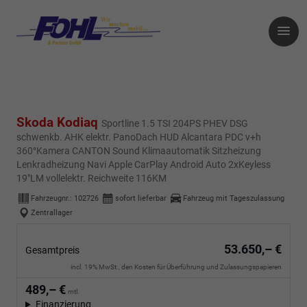
Skoda Kodiaq
Sportline 1.5 TSI 204PS PHEV DSG
schwenkb. AHK elektr. PanoDach HUD Alcantara PDC v+h
360°Kamera CANTON Sound Klimaautomatik Sitzheizung
Lenkradheizung Navi Apple CarPlay Android Auto 2xKeyless
19"LM vollelektr. Reichweite 116KM
Fahrzeugnr.:
102726
sofort lieferbar
Fahrzeug mit Tageszulassung
Zentrallager
53.650,– €
Gesamtpreis
incl. 19% MwSt., den Kosten für Überführung und Zulassungspapieren
489,– €
mtl.
Finanzierung