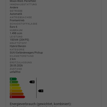
Moon-Weiß Perleffekt
INNENAUSSTATTUNG
Andere
GETRIEBE
Automatik
ANTRIEBSACHSE
Frontantrieb
SCHADSTOFFKLASSE
Euro 6
HUBRAUM
1.498 ccm
LEISTUNG
150 kW (204 PS)
KRAFTSTOFF
Hybrid Benzin
KATEGORIE
SUV/Geländewagen/Pickup
KILOMETERSTAND
2 km
ERSTZULASSUNG
28.05.2026
ZUSTAND
unfallfrei
Energieverbrauch (gewichtet, kombiniert):