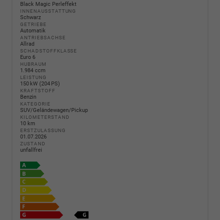
Black Magic Perleffekt
INNENAUSSTATTUNG
Schwarz
GETRIEBE
Automatik
ANTRIEBSACHSE
Allrad
SCHADSTOFFKLASSE
Euro 6
HUBRAUM
1.984 ccm
LEISTUNG
150 kW (204 PS)
KRAFTSTOFF
Benzin
KATEGORIE
SUV/Geländewagen/Pickup
KILOMETERSTAND
10 km
ERSTZULASSUNG
01.07.2026
ZUSTAND
unfallfrei