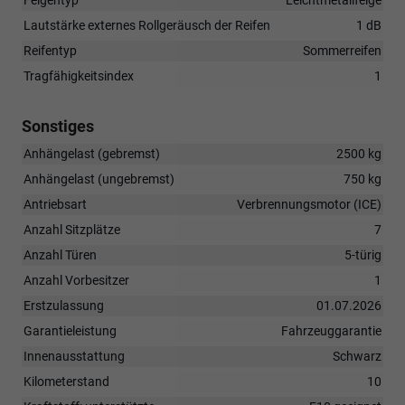
Lautstärke externes Rollgeräusch der Reifen
1 dB
Reifentyp
Sommerreifen
Tragfähigkeitsindex
1
Sonstiges
Anhängelast (gebremst)
2500 kg
Anhängelast (ungebremst)
750 kg
Antriebsart
Verbrennungsmotor (ICE)
Anzahl Sitzplätze
7
Anzahl Türen
5-türig
Anzahl Vorbesitzer
1
Erstzulassung
01.07.2026
Garantieleistung
Fahrzeuggarantie
Innenausstattung
Schwarz
Kilometerstand
10