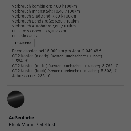
Verbrauch kombiniert:
7,80 l/100km
Verbrauch Innenstadt:
10,40 l/100km
Verbrauch Stadtrand:
7,80 l/100km
Verbrauch Landstraße:
6,80 l/100km
Verbrauch Autobahn:
7,60 l/100km
CO
-Emissionen:
176,00 g/km
2
CO
-Klasse:
G
2
Download
Energiekosten bei 15.000 km pro Jahr:
2.040,48 €
CO2 Kosten (niedrig)
:
(Kosten Durchschnitt 10 Jahre)
1.584,- €
CO2 Kosten (mittel)
:
3.762,- €
(Kosten Durchschnitt 10 Jahre)
CO2 Kosten (hoch)
:
5.808,- €
(Kosten Durchschnitt 10 Jahre)
Jahressteuer:
235,- €
Außenfarbe
Black Magic Perleffekt