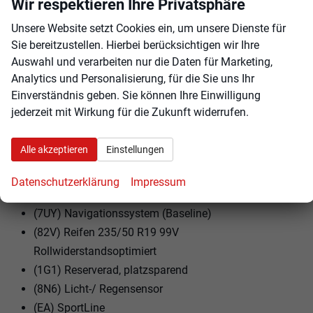
Wir respektieren Ihre Privatsphäre
(UD3) Frontgrill mit horizontalem Lichtband
(8DG) Infotainment 13""
Unsere Website setzt Cookies ein, um unsere Dienste für
(4H5) Kindersicherung, elektrisch betätigt
Sie bereitzustellen. Hierbei berücksichtigen wir Ihre
Auswahl und verarbeiten nur die Daten für Marketing,
(9ZQ) Komforttelefonie: Wireless Charging (fast
Analytics und Personalisierung, für die Sie uns Ihr
charge) ohne Außenantennenanbindung
Einverständnis geben. Sie können Ihre Einwilligung
(8IX) Voll LED-Hauptscheinwerfer
jederzeit mit Wirkung für die Zukunft widerrufen.
(6Z3) Lendenwirbelstütze, pneumatisch einstellbar
für linke Vordersitzlehne, mechanisch einstellbar
Alle akzeptieren
Einstellungen
rechts
(JX1) Mit Kreuzungsassistent
Datenschutzerklärung
Impressum
(7W7) Mit erweitertem Sicherheitssystem (PreCrash)
(7UY) Navigationssystem (Baseline)
(82V) Reifen 235/50 R19 99V
Rollwiderstandsoptimiert
(1G1) Reserverad, platzsparend
(8N6) Licht-/ Regensensor
(EA) SportLine