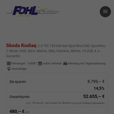
Skoda Kodiaq
2.0 TSI 150 kW 4x4 Sportline DSG Sportline,
7-Sitzer, AHK, Navi, Matrix, Side, Kamera, Winter, 19-Zoll, 4 J.-
Garantie
Fahrzeugnr.:
103087
sofort lieferbar
Fahrzeug mit Tageszulassung
Zentrallager
8.799,– €
Sie sparen:
14,5%
52.655,– €
Gesamtpreis
incl. 19% MwSt., den Kosten für Überführung und Zulassungspapieren
480,– €
mtl.