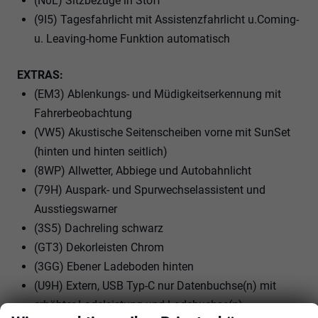
(N0L) Sitzbezüge in Stoff
(9I5) Tagesfahrlicht mit Assistenzfahrlicht u.Coming-
u. Leaving-home Funktion automatisch
EXTRAS:
(EM3) Ablenkungs- und Müdigkeitserkennung mit
Fahrerbeobachtung
(VW5) Akustische Seitenscheiben vorne mit SunSet
(hinten und hinten seitlich)
(8WP) Allwetter, Abbiege und Autobahnlicht
(79H) Auspark- und Spurwechselassistent und
Ausstiegswarner
(3S5) Dachreling schwarz
(GT3) Dekorleisten Chrom
(3GG) Ebener Ladeboden hinten
(U9H) Extern, USB Typ-C nur Datenbuchse(n) mit
erhöhter Ladeleistung und Ladebuchse(n)