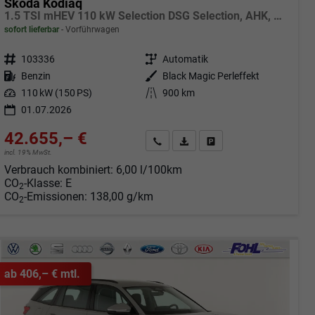
Skoda Kodiaq
1.5 TSI mHEV 110 kW Selection DSG Selection, AHK, Navi, Side, Kamera, Winter, 4 J.- Garantie
sofort lieferbar
Vorführwagen
Fahrzeugnr.
103336
Getriebe
Automatik
Kraftstoff
Benzin
Außenfarbe
Black Magic Perleffekt
Leistung
110 kW (150 PS)
Kilometerstand
900 km
01.07.2026
42.655,– €
Angebot anfordern
Fahrzeugexpose (PDF)
Fahrzeug parken
incl. 19% MwSt.
Verbrauch kombiniert:
6,00 l/100km
CO
-Klasse:
E
2
CO
-Emissionen:
138,00 g/km
2
ab 406,– € mtl.