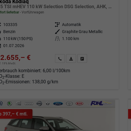
koda Kodiaq
1.5 TSI mHEV 110 kW Selection DSG Selection, AHK, Navi, Side, Kamera, Winter, 4 J.- Garantie
fort lieferbar
Vorführwagen
eugnr.
103335
Getriebe
Automatik
tstoff
Benzin
Außenfarbe
Graphite Grau Metallic
tung
110 kW (150 PS)
Kilometerstand
1.100 km
01.07.2026
2.655,– €
Angebot anfordern
Fahrzeugexpose (PDF)
Fahrzeug parken
cl. 19% MwSt.
erbrauch kombiniert:
6,00 l/100km
O
-Klasse:
E
2
O
-Emissionen:
138,00 g/km
2
b 397,– € mtl.