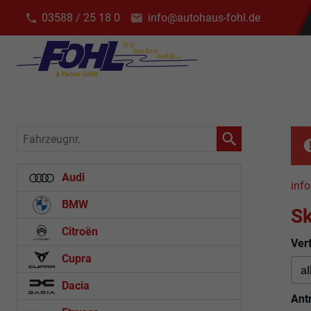
03588 / 25 18 0
info@autohaus-fohl.de
Fahrzeugnr.
Audi
info
BMW
S
Citroën
Ver
Cupra
Dacia
Ant