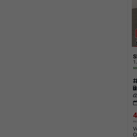
S
so
Fahrz
Kraf
Leis
4
in
V
C