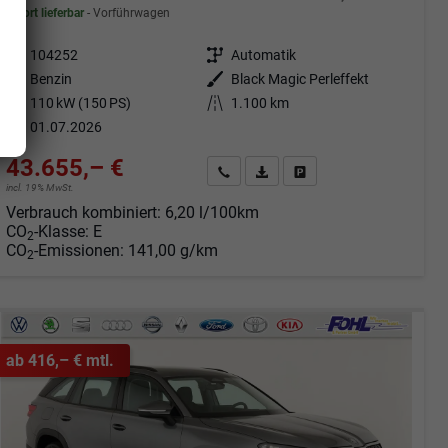
sofort lieferbar
Vorführwagen
Fahrzeugnr.
104252
Getriebe
Automatik
Kraftstoff
Benzin
Außenfarbe
Black Magic Perleffekt
Leistung
110 kW (150 PS)
Kilometerstand
1.100 km
01.07.2026
43.655,– €
Angebot anfordern
Fahrzeugexpose (PDF)
Fahrzeug parken
incl. 19% MwSt.
Verbrauch kombiniert:
6,20 l/100km
CO
-Klasse:
E
2
CO
-Emissionen:
141,00 g/km
2
ab 416,– € mtl.