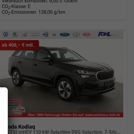
Verbrauch kombiniert:
6,00 l/100km
CO
-Klasse:
E
2
CO
-Emissionen:
138,00 g/km
2
ab 406,– € mtl.
Skoda Kodiaq
1.5 TSI mHEV 110 kW Selection DSG Selection, 7-Sitzer, AHK, Navi, Side, Kamera, Winter, 4 J.- Garantie