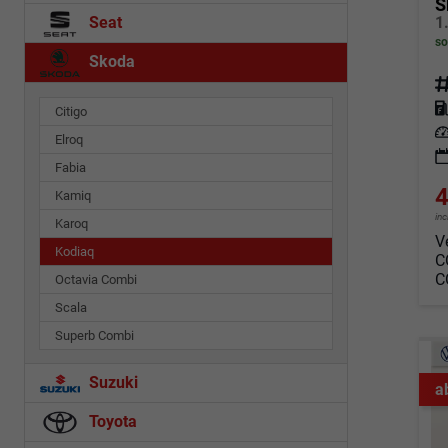
S
Seat
so
Skoda
Fahrz
Kraf
Citigo
Leis
Elroq
Fabia
4
Kamiq
in
Karoq
V
Kodiaq
C
C
Octavia Combi
Scala
Superb Combi
Suzuki
a
Toyota