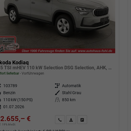
koda Kodiaq
1.5 TSI mHEV 110 kW Selection DSG Selection, AHK, Navi, Side, Kamera, Winter, 4 J.- Garantie
fort lieferbar
Vorführwagen
eugnr.
103789
Getriebe
Automatik
tstoff
Benzin
Außenfarbe
Stahl Grau
tung
110 kW (150 PS)
Kilometerstand
850 km
01.07.2026
2.655,– €
Angebot anfordern
Fahrzeugexpose (PDF)
Fahrzeug parken
cl. 19% MwSt.