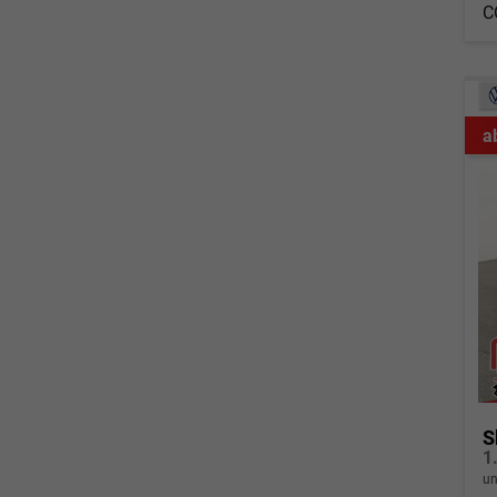
C
a
S
un