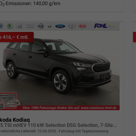
O
-Emissionen:
140,00 g/km
2
b 416,– € mtl.
koda Kodiaq
1.5 TSI mHEV 110 kW Selection DSG Selection, 7-Sitzer, AHK, Navi, Side, Kamera, Winter, 4 J.- Garantie
verbindliche Lieferzeit:
10.08.2026
Fahrzeug mit Tageszulassung