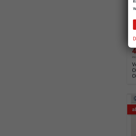
k
so
w
Fahrz
Kraf
Leis
D
4
in
V
C
C
a