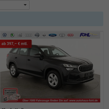
ab 397,– € mtl.