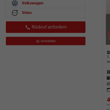
Volkswagen
Volvo
Rückruf anfordern
Anmelden
S
so
Fahrz
Kraf
Leis
4
in