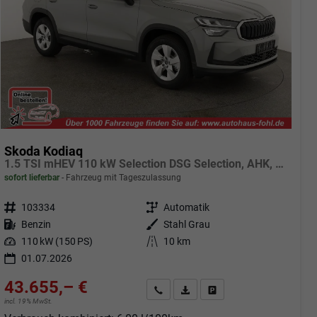
Skoda Kodiaq
1.5 TSI mHEV 110 kW Selection DSG Selection, AHK, Navi, Side, Kamera, Winter, 4 J.- Garantie
sofort lieferbar
Fahrzeug mit Tageszulassung
Fahrzeugnr.
103334
Getriebe
Automatik
Kraftstoff
Benzin
Außenfarbe
Stahl Grau
Leistung
110 kW (150 PS)
Kilometerstand
10 km
01.07.2026
43.655,– €
Angebot anfordern
Fahrzeugexpose (PDF)
Fahrzeug parken
incl. 19% MwSt.