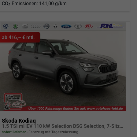
CO
-Emissionen:
141,00 g/km
2
ab 416,– € mtl.
Skoda Kodiaq
1.5 TSI mHEV 110 kW Selection DSG Selection, 7-Sitzer, AHK, Navi, Side, Kamera, Winter, 4 J.- Garantie
sofort lieferbar
Fahrzeug mit Tageszulassung