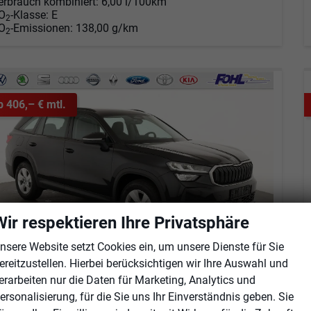
erbrauch kombiniert:
6,00 l/100km
O
-Klasse:
E
2
O
-Emissionen:
138,00 g/km
2
b 406,– € mtl.
Wir respektieren Ihre Privatsphäre
nsere Website setzt Cookies ein, um unsere Dienste für Sie
ereitzustellen. Hierbei berücksichtigen wir Ihre Auswahl und
erarbeiten nur die Daten für Marketing, Analytics und
koda Kodiaq
ersonalisierung, für die Sie uns Ihr Einverständnis geben. Sie
1.5 TSI mHEV 110 kW Selection DSG Selection, AHK, Navi, Side, Kamera, Winter, 4 J.- Garantie