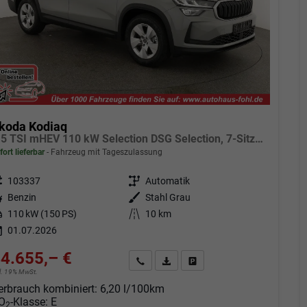
koda Kodiaq
1.5 TSI mHEV 110 kW Selection DSG Selection, 7-Sitzer, AHK, Navi, Side, Kamera, Winter, 4 J.- Garantie
fort lieferbar
Fahrzeug mit Tageszulassung
eugnr.
103337
Getriebe
Automatik
tstoff
Benzin
Außenfarbe
Stahl Grau
tung
110 kW (150 PS)
Kilometerstand
10 km
01.07.2026
4.655,– €
Angebot anfordern
Fahrzeugexpose (PDF)
Fahrzeug parken
cl. 19% MwSt.
erbrauch kombiniert:
6,20 l/100km
O
-Klasse:
E
2