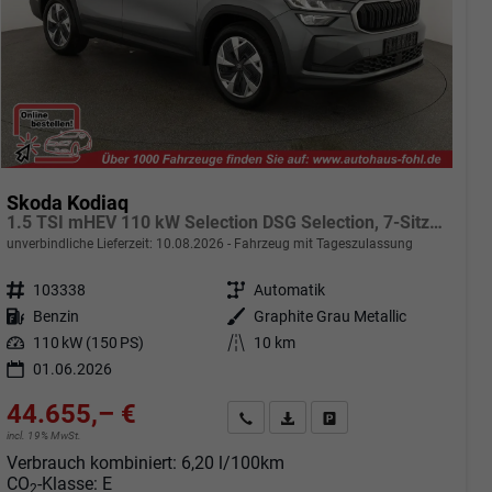
Skoda Kodiaq
1.5 TSI mHEV 110 kW Selection DSG Selection, 7-Sitzer, AHK, Navi, Side, Kamera, Winter, 4 J.- Garantie
unverbindliche Lieferzeit:
10.08.2026
Fahrzeug mit Tageszulassung
Fahrzeugnr.
103338
Getriebe
Automatik
Kraftstoff
Benzin
Außenfarbe
Graphite Grau Metallic
Leistung
110 kW (150 PS)
Kilometerstand
10 km
01.06.2026
44.655,– €
Angebot anfordern
Fahrzeugexpose (PDF)
Fahrzeug parken
incl. 19% MwSt.
Verbrauch kombiniert:
6,20 l/100km
CO
-Klasse:
E
2