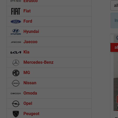
Etrusco
Fiat
I
Ford
Hyundai
Jaecoo
a
Kia
Mercedes-Benz
MG
Nissan
Omoda
Opel
Peugeot