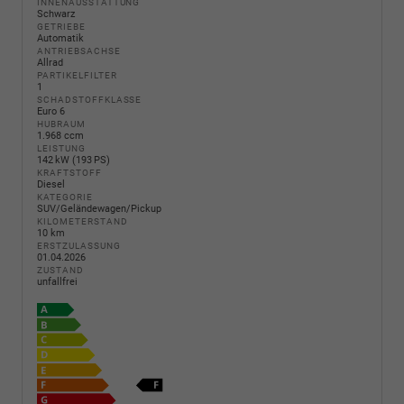
INNENAUSSTATTUNG
Schwarz
GETRIEBE
Automatik
ANTRIEBSACHSE
Allrad
PARTIKELFILTER
1
SCHADSTOFFKLASSE
Euro 6
HUBRAUM
1.968 ccm
LEISTUNG
142 kW (193 PS)
KRAFTSTOFF
Diesel
KATEGORIE
SUV/Geländewagen/Pickup
KILOMETERSTAND
10 km
ERSTZULASSUNG
01.04.2026
ZUSTAND
unfallfrei