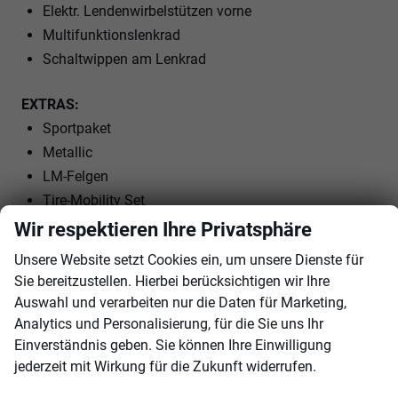
Elektr. Lendenwirbelstützen vorne
Multifunktionslenkrad
Schaltwippen am Lenkrad
EXTRAS:
Sportpaket
Metallic
LM-Felgen
Tire-Mobility Set
Wir respektieren Ihre Privatsphäre
Innen
Unsere Website setzt Cookies ein, um unsere Dienste für
Ambiente-Beleuchtung
vorhanden
Sie bereitzustellen. Hierbei berücksichtigen wir Ihre
Auswahl und verarbeiten nur die Daten für Marketing,
Armlehnen
Mittelarmlehne
Analytics und Personalisierung, für die Sie uns Ihr
Klimatisierung
3-Zonen-Klimaautomatik
Einverständnis geben. Sie können Ihre Einwilligung
Lenkrad
jederzeit mit Wirkung für die Zukunft widerrufen.
in Leder, mit Multifunktionen, mit Lenkradheizung, mit
Schaltwippen