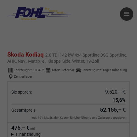
Skoda Kodiaq
2.0 TDI 142 kW 4x4 Sportline DSG Sportline,
AHK, Navi, Matrix, el. Klappe, Side, Winter, 19-Zoll
Fahrzeugnr.:
103452
sofort lieferbar
Fahrzeug mit Tageszulassung
Zentrallager
9.520,– €
Sie sparen:
15,6%
52.155,– €
Gesamtpreis
incl. 19% MwSt., den Kosten für Überführung und Zulassungspapieren
475,– €
mtl.
Finanzierung