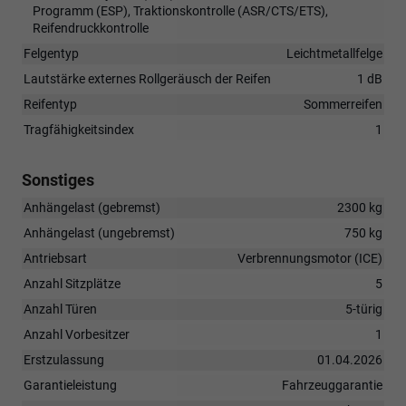
Programm (ESP), Traktionskontrolle (ASR/CTS/ETS),
Reifendruckkontrolle
Felgentyp
Leichtmetallfelge
Lautstärke externes Rollgeräusch der Reifen
1 dB
Reifentyp
Sommerreifen
Tragfähigkeitsindex
1
Sonstiges
Anhängelast (gebremst)
2300 kg
Anhängelast (ungebremst)
750 kg
Antriebsart
Verbrennungsmotor (ICE)
Anzahl Sitzplätze
5
Anzahl Türen
5-türig
Anzahl Vorbesitzer
1
Erstzulassung
01.04.2026
Garantieleistung
Fahrzeuggarantie