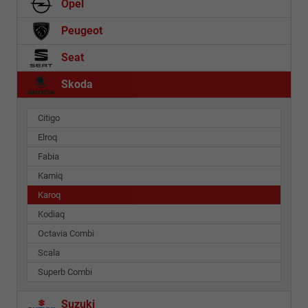
Opel
Peugeot
Seat
Skoda
Citigo
Elroq
Fabia
Kamiq
Karoq
Kodiaq
Octavia Combi
Scala
Superb Combi
Suzuki