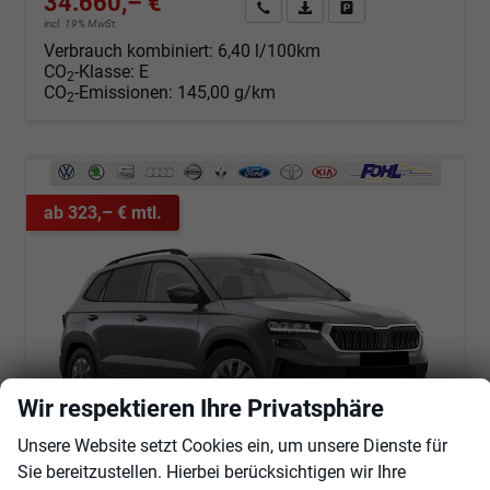
34.660,– €
Angebot anfordern
Fahrzeugexpose (PDF)
Fahrzeug parken
incl. 19% MwSt.
Verbrauch kombiniert:
6,40 l/100km
CO
-Klasse:
E
2
CO
-Emissionen:
145,00 g/km
2
ab 323,– € mtl.
Wir respektieren Ihre Privatsphäre
Unsere Website setzt Cookies ein, um unsere Dienste für
Sie bereitzustellen. Hierbei berücksichtigen wir Ihre
Skoda Karoq