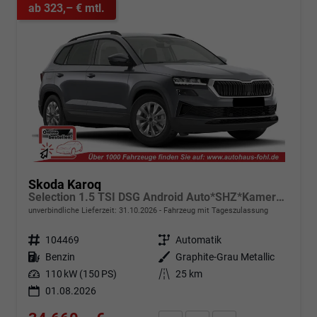
ab 323,– € mtl.
Skoda Karoq
Selection 1.5 TSI DSG Android Auto*SHZ*Kamera*PDC v/h*Klimaauto*SUNSET*LED
unverbindliche Lieferzeit:
31.10.2026
Fahrzeug mit Tageszulassung
Fahrzeugnr.
104469
Getriebe
Automatik
Kraftstoff
Benzin
Außenfarbe
Graphite-Grau Metallic
Leistung
110 kW (150 PS)
Kilometerstand
25 km
01.08.2026