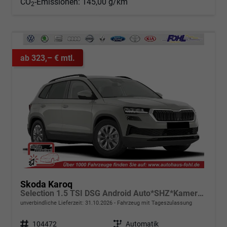
CO
-Emissionen:
145,00 g/km
2
ab 323,– € mtl.
Skoda Karoq
Selection 1.5 TSI DSG Android Auto*SHZ*Kamera*PDC v/h*Klimaauto*SUNSET*LED
unverbindliche Lieferzeit:
31.10.2026
Fahrzeug mit Tageszulassung
Fahrzeugnr.
104472
Getriebe
Automatik