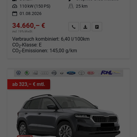
Leistung
110 kW (150 PS)
Kilometerstand
25 km
01.08.2026
34.660,– €
Angebot anfordern
Fahrzeugexpose (PDF)
Fahrzeug parken
incl. 19% MwSt.
Verbrauch kombiniert:
6,40 l/100km
CO
-Klasse:
E
2
CO
-Emissionen:
145,00 g/km
2
ab 323,– € mtl.