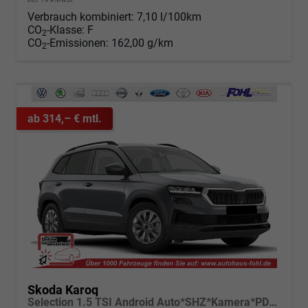
Verbrauch kombiniert:
7,10 l/100km
CO
-Klasse:
F
2
CO
-Emissionen:
162,00 g/km
2
ab 314,– € mtl.
Skoda Karoq
Selection 1.5 TSI Android Auto*SHZ*Kamera*PDC v/h*Klimaauto*SUNSET*LED