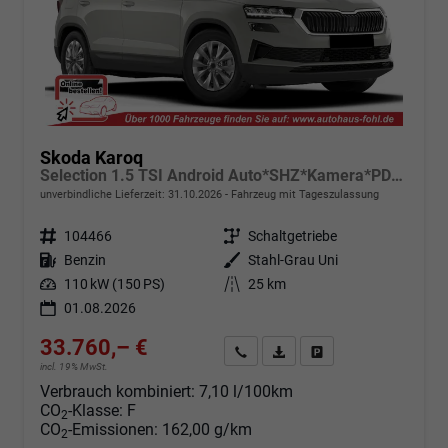
Skoda Karoq
Selection 1.5 TSI Android Auto*SHZ*Kamera*PDC v/h*Klimaauto*SUNSET*LED
unverbindliche Lieferzeit:
31.10.2026
Fahrzeug mit Tageszulassung
Fahrzeugnr.
104466
Getriebe
Schaltgetriebe
Kraftstoff
Benzin
Außenfarbe
Stahl-Grau Uni
Leistung
110 kW (150 PS)
Kilometerstand
25 km
01.08.2026
33.760,– €
Angebot anfordern
Fahrzeugexpose (PDF)
Fahrzeug parken
incl. 19% MwSt.
Verbrauch kombiniert:
7,10 l/100km
CO
-Klasse:
F
2
CO
-Emissionen:
162,00 g/km
2