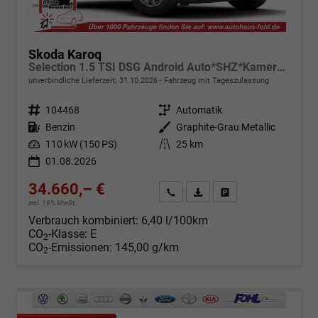
Skoda Karoq
Selection 1.5 TSI DSG Android Auto*SHZ*Kamera*PDC v/h*Klimaauto*SUNSET*LED
unverbindliche Lieferzeit:
31.10.2026
Fahrzeug mit Tageszulassung
Fahrzeugnr.
104468
Getriebe
Automatik
Kraftstoff
Benzin
Außenfarbe
Graphite-Grau Metallic
Leistung
110 kW (150 PS)
Kilometerstand
25 km
01.08.2026
34.660,– €
Angebot anfordern
Fahrzeugexpose (PDF)
Fahrzeug parken
incl. 19% MwSt.
Verbrauch kombiniert:
6,40 l/100km
CO
-Klasse:
E
2
CO
-Emissionen:
145,00 g/km
2