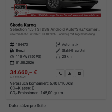
Skoda Karoq
Selection 1.5 TSI DSG Android Auto*SHZ*Kamera*PDC v/h*Klimaauto*SUNSET*LED
unverbindliche Lieferzeit:
31.10.2026
Fahrzeug mit Tageszulassung
Fahrzeugnr.
104473
Getriebe
Automatik
Kraftstoff
Benzin
Außenfarbe
Stahl-Grau Uni
Leistung
110 kW (150 PS)
Kilometerstand
25 km
01.08.2026
34.660,– €
Angebot anfordern
Fahrzeugexpose (PDF)
Fahrzeug parken
incl. 19% MwSt.
Verbrauch kombiniert:
6,40 l/100km
CO
-Klasse:
E
2
CO
-Emissionen:
145,00 g/km
2
Datensätze pro Seite: