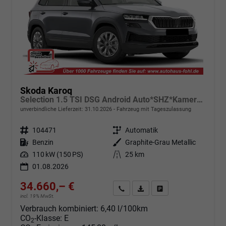
Skoda Karoq
Selection 1.5 TSI DSG Android Auto*SHZ*Kamera*PDC v/h*Klimaauto*SUNSET*LED
unverbindliche Lieferzeit:
31.10.2026
Fahrzeug mit Tageszulassung
Fahrzeugnr.
104471
Getriebe
Automatik
Kraftstoff
Benzin
Außenfarbe
Graphite-Grau Metallic
Leistung
110 kW (150 PS)
Kilometerstand
25 km
01.08.2026
34.660,– €
Angebot anfordern
Fahrzeugexpose (PDF)
Fahrzeug parken
incl. 19% MwSt.
Verbrauch kombiniert:
6,40 l/100km
CO
-Klasse:
E
2