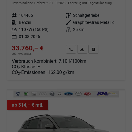
unverbindliche Lieferzeit:
31.10.2026
Fahrzeug mit Tageszulassung
Fahrzeugnr.
104465
Getriebe
Schaltgetriebe
Kraftstoff
Benzin
Außenfarbe
Graphite-Grau Metallic
Leistung
110 kW (150 PS)
Kilometerstand
25 km
01.08.2026
33.760,– €
Angebot anfordern
Fahrzeugexpose (PDF)
Fahrzeug parken
incl. 19% MwSt.
Verbrauch kombiniert:
7,10 l/100km
CO
-Klasse:
F
2
CO
-Emissionen:
162,00 g/km
2
ab 314,– € mtl.