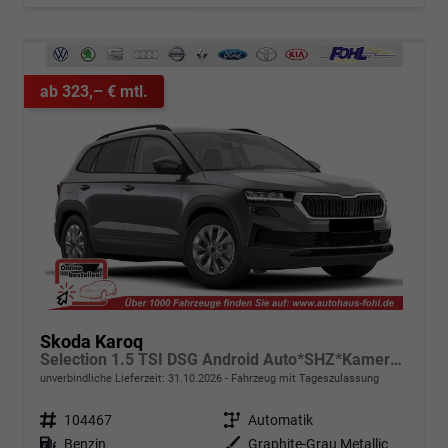
ab 323,– € mtl.
Skoda Karoq
Selection 1.5 TSI DSG Android Auto*SHZ*Kamera*PDC v/h*Klimaauto*SUNSET*LED
unverbindliche Lieferzeit:
31.10.2026
Fahrzeug mit Tageszulassung
Fahrzeugnr.
104467
Getriebe
Automatik
Kraftstoff
Benzin
Außenfarbe
Graphite-Grau Metallic