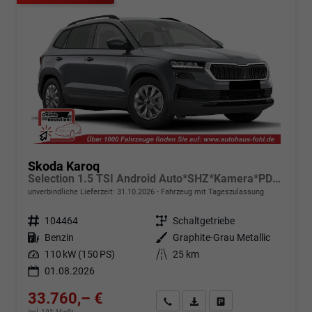
Skoda Karoq
Selection 1.5 TSI Android Auto*SHZ*Kamera*PDC v/h*Klimaauto*SUNSET*LED
unverbindliche Lieferzeit:
31.10.2026
Fahrzeug mit Tageszulassung
Fahrzeugnr.
104464
Getriebe
Schaltgetriebe
Kraftstoff
Benzin
Außenfarbe
Graphite-Grau Metallic
Leistung
110 kW (150 PS)
Kilometerstand
25 km
01.08.2026
33.760,– €
Angebot anfordern
Fahrzeugexpose (PDF)
Fahrzeug parken
incl. 19% MwSt.