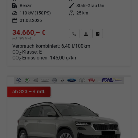
Kraftstoff
Benzin
Außenfarbe
Stahl-Grau Uni
Leistung
110 kW (150 PS)
Kilometerstand
25 km
01.08.2026
34.660,– €
Angebot anfordern
Fahrzeugexpose (PDF)
Fahrzeug parken
incl. 19% MwSt.
Verbrauch kombiniert:
6,40 l/100km
CO
-Klasse:
E
2
CO
-Emissionen:
145,00 g/km
2
ab 323,– € mtl.