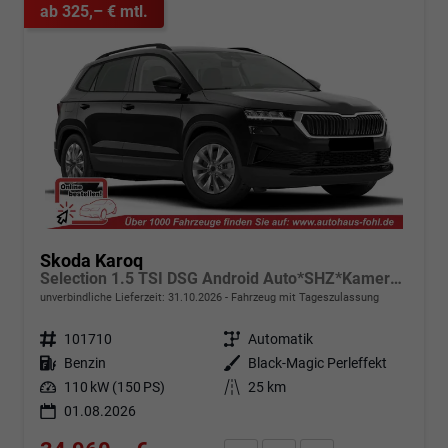
ab 325,– € mtl.
Skoda Karoq
Selection 1.5 TSI DSG Android Auto*SHZ*Kamera*Keyless*PDC v/h*Klimaauto*SUNSET*LED
unverbindliche Lieferzeit:
31.10.2026
Fahrzeug mit Tageszulassung
Fahrzeugnr.
101710
Getriebe
Automatik
Kraftstoff
Benzin
Außenfarbe
Black-Magic Perleffekt
Leistung
110 kW (150 PS)
Kilometerstand
25 km
01.08.2026