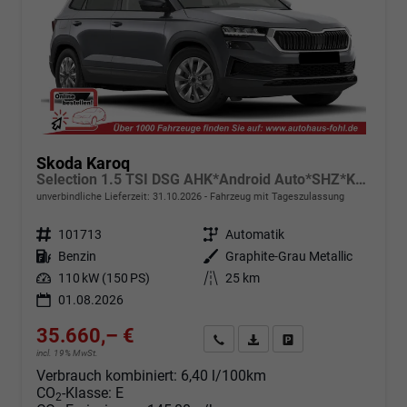
Skoda Karoq
Selection 1.5 TSI DSG AHK*Android Auto*SHZ*Kamera*Keyless*PDC v/h*Klimaauto*SUNSET*LED
unverbindliche Lieferzeit:
31.10.2026
Fahrzeug mit Tageszulassung
Fahrzeugnr.
101713
Getriebe
Automatik
Kraftstoff
Benzin
Außenfarbe
Graphite-Grau Metallic
Leistung
110 kW (150 PS)
Kilometerstand
25 km
01.08.2026
35.660,– €
Angebot anfordern
Fahrzeugexpose (PDF)
Fahrzeug parken
incl. 19% MwSt.
Verbrauch kombiniert:
6,40 l/100km
CO
-Klasse:
E
2