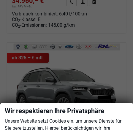
34.960,– €
Angebot anfordern
Fahrzeugexpose (PDF)
Fahrzeug parken
incl. 19% MwSt.
Verbrauch kombiniert:
6,40 l/100km
CO
-Klasse:
E
2
CO
-Emissionen:
145,00 g/km
2
ab 325,– € mtl.
Wir respektieren Ihre Privatsphäre
Unsere Website setzt Cookies ein, um unsere Dienste für
Sie bereitzustellen. Hierbei berücksichtigen wir Ihre
Skoda Karoq