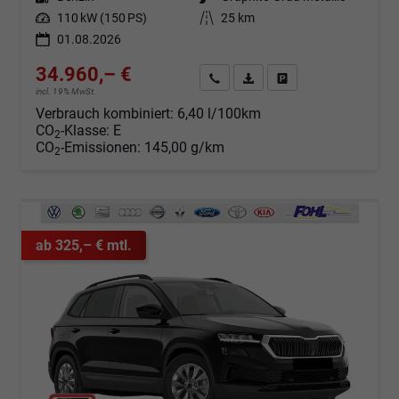
Leistung
110 kW (150 PS)
Kilometerstand
25 km
01.08.2026
34.960,– €
Angebot anfordern
Fahrzeugexpose (PDF)
Fahrzeug parken
incl. 19% MwSt.
Verbrauch kombiniert:
6,40 l/100km
CO
-Klasse:
E
2
CO
-Emissionen:
145,00 g/km
2
ab 325,– € mtl.