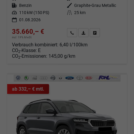
Kraftstoff
Benzin
Außenfarbe
Graphite-Grau Metallic
Leistung
110 kW (150 PS)
Kilometerstand
25 km
01.08.2026
35.660,– €
Angebot anfordern
Fahrzeugexpose (PDF)
Fahrzeug parken
incl. 19% MwSt.
Verbrauch kombiniert:
6,40 l/100km
CO
-Klasse:
E
2
CO
-Emissionen:
145,00 g/km
2
ab 332,– € mtl.