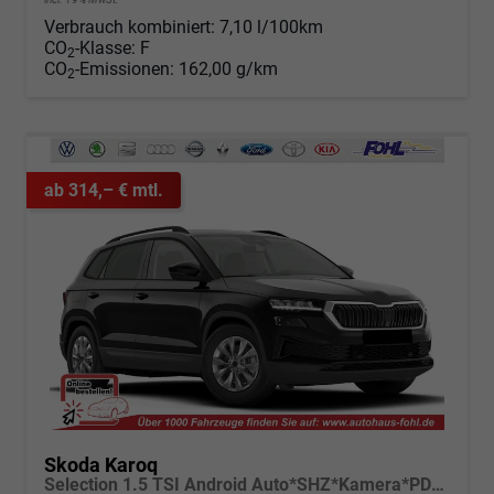
Verbrauch kombiniert:
7,10 l/100km
CO
-Klasse:
F
2
CO
-Emissionen:
162,00 g/km
2
ab 314,– € mtl.
Skoda Karoq
Selection 1.5 TSI Android Auto*SHZ*Kamera*PDC v/h*Klimaauto*SUNSET*LED