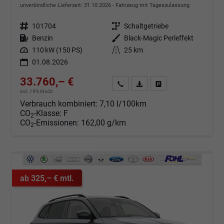
unverbindliche Lieferzeit:
31.10.2026
Fahrzeug mit Tageszulassung
Fahrzeugnr.
101704
Getriebe
Schaltgetriebe
Kraftstoff
Benzin
Außenfarbe
Black-Magic Perleffekt
Leistung
110 kW (150 PS)
Kilometerstand
25 km
01.08.2026
33.760,– €
Angebot anfordern
Fahrzeugexpose (PDF)
Fahrzeug parken
incl. 19% MwSt.
Verbrauch kombiniert:
7,10 l/100km
CO
-Klasse:
F
2
CO
-Emissionen:
162,00 g/km
2
ab 325,– € mtl.