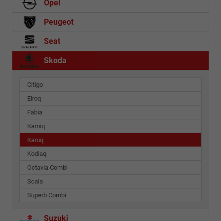
Opel
Peugeot
Seat
Skoda
Citigo
Elroq
Fabia
Kamiq
Karoq
Kodiaq
Octavia Combi
Scala
Superb Combi
Suzuki