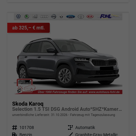
ab 325,– € mtl.
Skoda Karoq
Selection 1.5 TSI DSG Android Auto*SHZ*Kamera*Keyless*PDC v/h*Klimaauto*SUNSET*LED
unverbindliche Lieferzeit:
31.10.2026
Fahrzeug mit Tageszulassung
Fahrzeugnr.
101708
Getriebe
Automatik
Kraftstoff
Benzin
Außenfarbe
Graphite-Grau Metallic