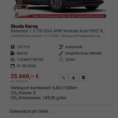
Skoda Karoq
Selection 1.5 TSI DSG AHK*Android Auto*SHZ*Kamera*Keyless*PDC v/h*Klimaauto*SUNSET*LED
unverbindliche Lieferzeit:
31.10.2026
Fahrzeug mit Tageszulassung
Fahrzeugnr.
101715
Getriebe
Automatik
Kraftstoff
Benzin
Außenfarbe
Graphite-Grau Metallic
Leistung
110 kW (150 PS)
Kilometerstand
25 km
01.08.2026
35.660,– €
Angebot anfordern
Fahrzeugexpose (PDF)
Fahrzeug parken
incl. 19% MwSt.
Verbrauch kombiniert:
6,40 l/100km
CO
-Klasse:
E
2
CO
-Emissionen:
145,00 g/km
2
Datensätze pro Seite: