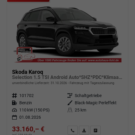
Skoda Karoq
Selection 1.5 TSI Android Auto*SHZ*PDC*Klimaauto*SUNSET*LED
unverbindliche Lieferzeit:
31.10.2026
Fahrzeug mit Tageszulassung
Fahrzeugnr.
101702
Getriebe
Schaltgetriebe
Kraftstoff
Benzin
Außenfarbe
Black-Magic Perleffekt
Leistung
110 kW (150 PS)
Kilometerstand
25 km
01.08.2026
33.160,– €
Angebot anfordern
Fahrzeugexpose (PDF)
Fahrzeug parken
incl. 19% MwSt.