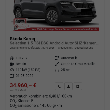
Skoda Karoq
Selection 1.5 TSI DSG Android Auto*SHZ*Kamera*Keyless*PDC v/h*Klimaauto*SUNSET*LED
unverbindliche Lieferzeit:
31.10.2026
Fahrzeug mit Tageszulassung
Fahrzeugnr.
101707
Getriebe
Automatik
Kraftstoff
Benzin
Außenfarbe
Graphite-Grau Metallic
Leistung
110 kW (150 PS)
Kilometerstand
25 km
01.08.2026
34.960,– €
Angebot anfordern
Fahrzeugexpose (PDF)
Fahrzeug parken
incl. 19% MwSt.
Verbrauch kombiniert:
6,40 l/100km
CO
-Klasse:
E
2
CO
-Emissionen:
145,00 g/km
2