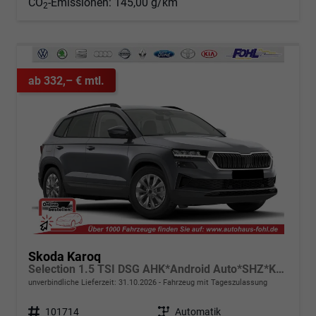
CO
-Emissionen:
145,00 g/km
2
ab 332,– € mtl.
Skoda Karoq
Selection 1.5 TSI DSG AHK*Android Auto*SHZ*Kamera*Keyless*PDC v/h*Klimaauto*SUNSET*LED
unverbindliche Lieferzeit:
31.10.2026
Fahrzeug mit Tageszulassung
Fahrzeugnr.
101714
Getriebe
Automatik