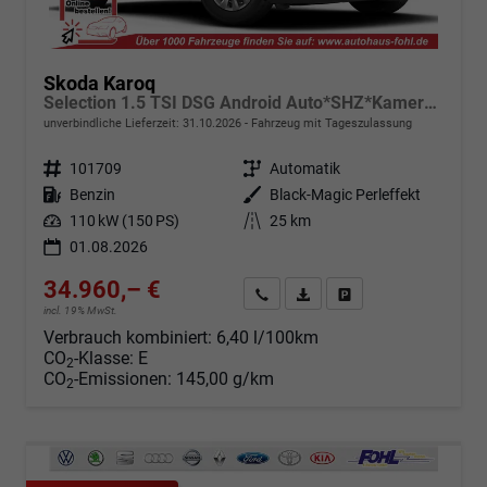
Skoda Karoq
Selection 1.5 TSI DSG Android Auto*SHZ*Kamera*Keyless*PDC v/h*Klimaauto*SUNSET*LED
unverbindliche Lieferzeit:
31.10.2026
Fahrzeug mit Tageszulassung
Fahrzeugnr.
101709
Getriebe
Automatik
Kraftstoff
Benzin
Außenfarbe
Black-Magic Perleffekt
Leistung
110 kW (150 PS)
Kilometerstand
25 km
01.08.2026
34.960,– €
Angebot anfordern
Fahrzeugexpose (PDF)
Fahrzeug parken
incl. 19% MwSt.
Verbrauch kombiniert:
6,40 l/100km
CO
-Klasse:
E
2
CO
-Emissionen:
145,00 g/km
2