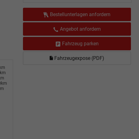
Bestellunterlagen anfordern
Angebot anfordern
Fahrzeug parken
Fahrzeugexpose (PDF)
0km
0km
km
00km
km