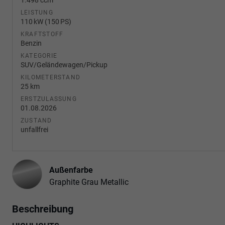
LEISTUNG
110 kW (150 PS)
KRAFTSTOFF
Benzin
KATEGORIE
SUV/Geländewagen/Pickup
KILOMETERSTAND
25 km
ERSTZULASSUNG
01.08.2026
ZUSTAND
unfallfrei
Außenfarbe
Graphite Grau Metallic
Beschreibung