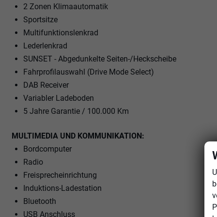
2 Zonen Klimaautomatik
Sportsitze
Multifunktionslenkrad
Lederlenkrad
SUNSET - Abgedunkelte Seiten-/Heckscheibe
Fahrprofilauswahl (Drive Mode Select)
DAB Receiver
Variabler Ladeboden
5 Jahre Garantie / 100.000 Km
MULTIMEDIA UND KOMMUNIKATION:
Bordcomputer
Radio
U
Freisprecheinrichtung
b
Induktions-Ladestation
v
Bluetooth
P
USB Anschluss