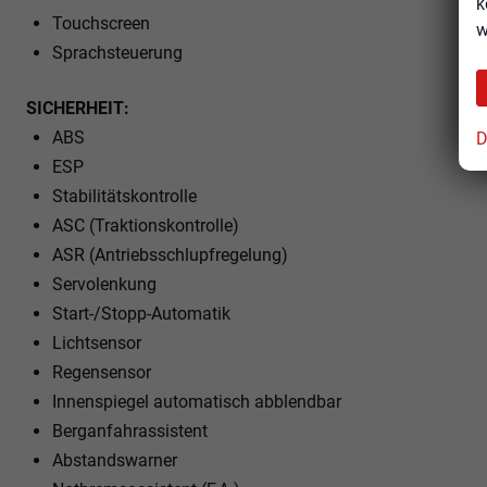
k
Touchscreen
w
Sprachsteuerung
SICHERHEIT:
ABS
D
ESP
Stabilitätskontrolle
ASC (Traktionskontrolle)
ASR (Antriebsschlupfregelung)
Servolenkung
Start-/Stopp-Automatik
Lichtsensor
Regensensor
Innenspiegel automatisch abblendbar
Berganfahrassistent
Abstandswarner