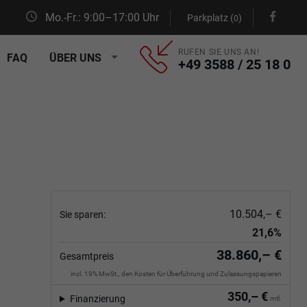
Mo.-Fr.: 9:00–17:00 Uhr
Parkplatz (
)
0
RUFEN SIE UNS AN!
FAQ
ÜBER UNS
+49 3588 / 25 18 0
10.504,– €
Sie sparen:
21,6%
38.860,– €
Gesamtpreis
incl. 19% MwSt., den Kosten für Überführung und Zulassungspapieren
350,– €
Finanzierung
mtl.