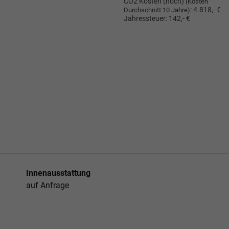
CO2 Kosten (hoch)
(Kosten
:
4.818,- €
Durchschnitt 10 Jahre)
Jahressteuer:
142,- €
Innenausstattung
auf Anfrage