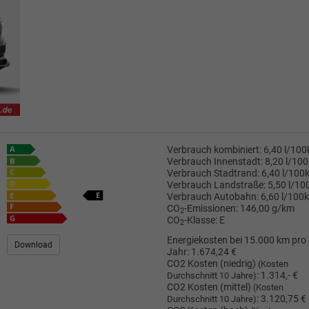
Verbrauch kombiniert:
6,40 l/10
Verbrauch Innenstadt:
8,20 l/10
Verbrauch Stadtrand:
6,40 l/100
Verbrauch Landstraße:
5,50 l/1
Verbrauch Autobahn:
6,60 l/100
CO
-Emissionen:
146,00 g/km
2
CO
-Klasse:
E
2
Energiekosten bei 15.000 km pro
Download
Jahr:
1.674,24 €
CO2 Kosten (niedrig)
(Kosten
:
1.314,- €
Durchschnitt 10 Jahre)
CO2 Kosten (mittel)
(Kosten
:
3.120,75 €
Durchschnitt 10 Jahre)