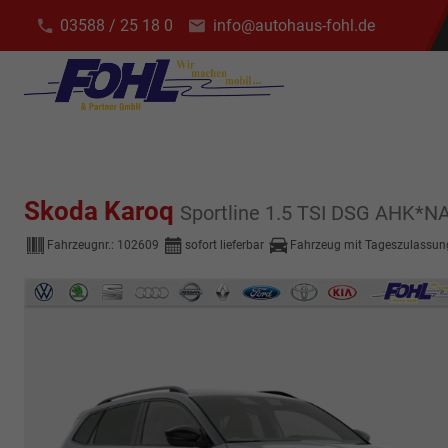
03588 / 25 18 0
info@autohaus-fohl.de
Skoda Karoq
Sportline 1.5 TSI DSG AHK*
Fahrzeugnr.:
102609
sofort lieferbar
Fahrzeug mit Tageszulassun