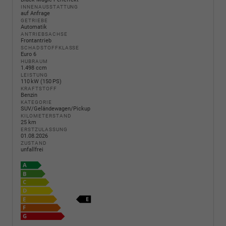
INNENAUSSTATTUNG
auf Anfrage
GETRIEBE
Automatik
ANTRIEBSACHSE
Frontantrieb
SCHADSTOFFKLASSE
Euro 6
HUBRAUM
1.498 ccm
LEISTUNG
110 kW (150 PS)
KRAFTSTOFF
Benzin
KATEGORIE
SUV/Geländewagen/Pickup
KILOMETERSTAND
25 km
ERSTZULASSUNG
01.08.2026
ZUSTAND
unfallfrei