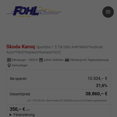
Skoda Karoq
Sportline 1.5 TSI DSG AHK*NAVI*Android
Auto**SHZ*Keyless*Kamera*ACC
Fahrzeugnr.:
100316
sofort lieferbar
Fahrzeug mit Tageszulassung
Zentrallager
10.504,– €
Sie sparen:
21,6%
38.860,– €
Gesamtpreis
incl. 19% MwSt., den Kosten für Überführung und Zulassungspapieren
350,– €
mtl.
Finanzierung