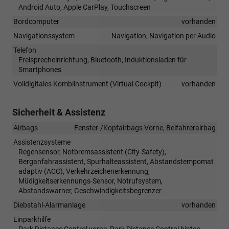
Android Auto, Apple CarPlay, Touchscreen
Bordcomputer
vorhanden
Navigationssystem
Navigation, Navigation per Audio
Telefon
Freisprecheinrichtung, Bluetooth, Induktionsladen für
Smartphones
Volldigitales Kombiinstrument (Virtual Cockpit)
vorhanden
Sicherheit & Assistenz
Airbags
Fenster-/Kopfairbags Vorne, Beifahrerairbag
Assistenzsysteme
Regensensor, Notbremsassistent (City-Safety),
Berganfahrassistent, Spurhalteassistent, Abstandstempomat
adaptiv (ACC), Verkehrzeichenerkennung,
Müdigkeitserkennungs-Sensor, Notrufsystem,
Abstandswarner, Geschwindigkeitsbegrenzer
Diebstahl-Alarmanlage
vorhanden
Einparkhilfe
Park Distance Control vorne, Park Distance Control hinten,