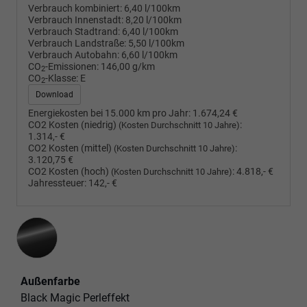
Verbrauch kombiniert:
6,40 l/100km
Verbrauch Innenstadt:
8,20 l/100km
Verbrauch Stadtrand:
6,40 l/100km
Verbrauch Landstraße:
5,50 l/100km
Verbrauch Autobahn:
6,60 l/100km
CO
-Emissionen:
146,00 g/km
2
CO
-Klasse:
E
2
Download
Energiekosten bei 15.000 km pro Jahr:
1.674,24 €
CO2 Kosten (niedrig)
:
(Kosten Durchschnitt 10 Jahre)
1.314,- €
CO2 Kosten (mittel)
:
(Kosten Durchschnitt 10 Jahre)
3.120,75 €
CO2 Kosten (hoch)
:
4.818,- €
(Kosten Durchschnitt 10 Jahre)
Jahressteuer:
142,- €
Außenfarbe
Black Magic Perleffekt