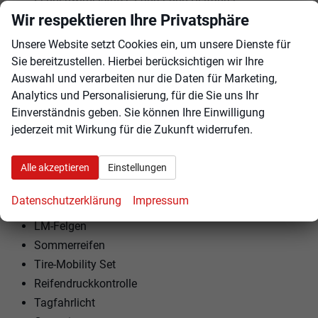
Armlehnen vorne und hinten
Wir respektieren Ihre Privatsphäre
Kindersitzvorbereitung (ISOFIX)
Unsere Website setzt Cookies ein, um unsere Dienste für
Rücksitzbank teilbar
Sie bereitzustellen. Hierbei berücksichtigen wir Ihre
Lenkradheizung
Auswahl und verarbeiten nur die Daten für Marketing,
Schaltwippen am Lenkrad
Analytics und Personalisierung, für die Sie uns Ihr
Einverständnis geben. Sie können Ihre Einwilligung
jederzeit mit Wirkung für die Zukunft widerrufen.
EXTRAS:
Dachreling
Doppelter Laderaumboden
Alle akzeptieren
Einstellungen
Variabler Ladeboden
Datenschutzerklärung
Impressum
Perleffekt
LM-Felgen
Sommerreifen
Tire-Mobility Set
Reifendruckkontrolle
Tagfahrlicht