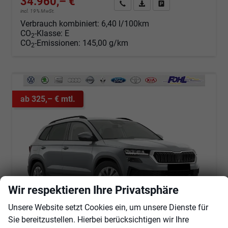
34.960,– €
Angebot anfordern
Fahrzeugexpose (PDF)
Fahrzeug parken
incl. 19% MwSt.
Verbrauch kombiniert:
6,40 l/100km
CO
-Klasse:
E
2
CO
-Emissionen:
145,00 g/km
2
ab 325,– € mtl.
Wir respektieren Ihre Privatsphäre
Unsere Website setzt Cookies ein, um unsere Dienste für
Sie bereitzustellen. Hierbei berücksichtigen wir Ihre
Skoda Karoq