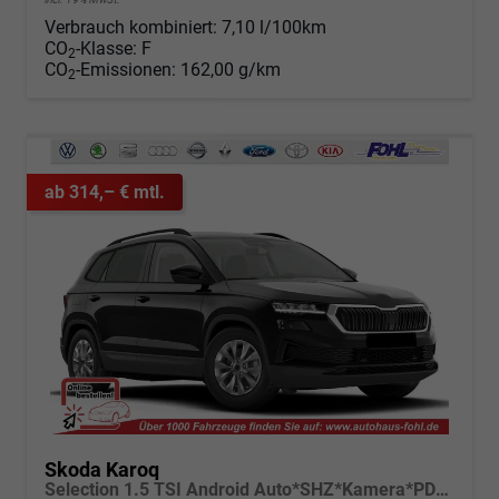
Verbrauch kombiniert:
7,10 l/100km
CO
-Klasse:
F
2
CO
-Emissionen:
162,00 g/km
2
ab 314,– € mtl.
Skoda Karoq
Selection 1.5 TSI Android Auto*SHZ*Kamera*PDC v/h*Klimaauto*SUNSET*LED