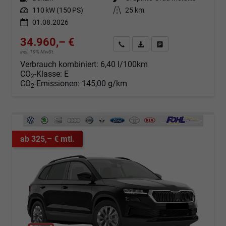
Leistung
110 kW (150 PS)
Kilometerstand
25 km
01.08.2026
34.960,– €
Angebot anfordern
Fahrzeugexpose (PDF)
Fahrzeug parken
incl. 19% MwSt.
Verbrauch kombiniert:
6,40 l/100km
CO
-Klasse:
E
2
CO
-Emissionen:
145,00 g/km
2
ab 325,– € mtl.