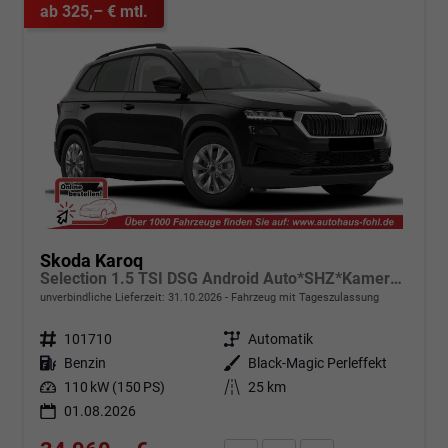
ab 325,– € mtl.
Skoda Karoq
Selection 1.5 TSI DSG Android Auto*SHZ*Kamera*Keyless*PDC v/h*Klimaauto*SUNSET*LED
unverbindliche Lieferzeit:
31.10.2026
Fahrzeug mit Tageszulassung
Fahrzeugnr.
101710
Getriebe
Automatik
Kraftstoff
Benzin
Außenfarbe
Black-Magic Perleffekt
Leistung
110 kW (150 PS)
Kilometerstand
25 km
01.08.2026