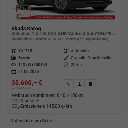
Skoda Karoq
Selection 1.5 TSI DSG AHK*Android Auto*SHZ*Kamera*Keyless*PDC v/h*Klimaauto*SUNSET*LED
unverbindliche Lieferzeit:
31.10.2026
Fahrzeug mit Tageszulassung
Fahrzeugnr.
101715
Getriebe
Automatik
Kraftstoff
Benzin
Außenfarbe
Graphite-Grau Metallic
Leistung
110 kW (150 PS)
Kilometerstand
25 km
01.08.2026
35.660,– €
Angebot anfordern
Fahrzeugexpose (PDF)
Fahrzeug parken
incl. 19% MwSt.
Verbrauch kombiniert:
6,40 l/100km
CO
-Klasse:
E
2
CO
-Emissionen:
145,00 g/km
2
Datensätze pro Seite: