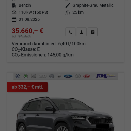
Kraftstoff
Benzin
Außenfarbe
Graphite-Grau Metallic
Leistung
110 kW (150 PS)
Kilometerstand
25 km
01.08.2026
35.660,– €
Angebot anfordern
Fahrzeugexpose (PDF)
Fahrzeug parken
incl. 19% MwSt.
Verbrauch kombiniert:
6,40 l/100km
CO
-Klasse:
E
2
CO
-Emissionen:
145,00 g/km
2
ab 332,– € mtl.