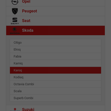
Opel
Peugeot
Seat
Skoda
Citigo
Elroq
Fabia
Kamiq
Karoq
Kodiaq
Octavia Combi
Scala
Superb Combi
Suzuki