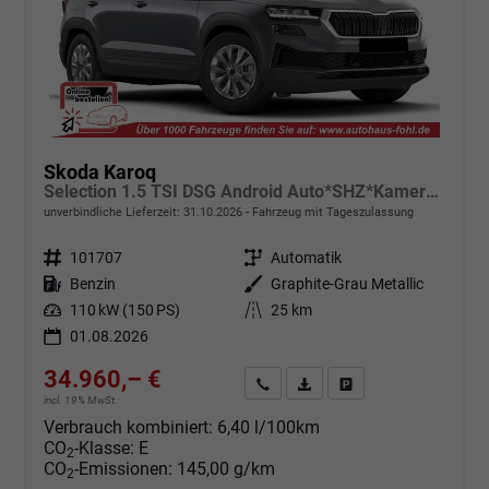
Skoda Karoq
Selection 1.5 TSI DSG Android Auto*SHZ*Kamera*Keyless*PDC v/h*Klimaauto*SUNSET*LED
unverbindliche Lieferzeit:
31.10.2026
Fahrzeug mit Tageszulassung
Fahrzeugnr.
101707
Getriebe
Automatik
Kraftstoff
Benzin
Außenfarbe
Graphite-Grau Metallic
Leistung
110 kW (150 PS)
Kilometerstand
25 km
01.08.2026
34.960,– €
Angebot anfordern
Fahrzeugexpose (PDF)
Fahrzeug parken
incl. 19% MwSt.
Verbrauch kombiniert:
6,40 l/100km
CO
-Klasse:
E
2
CO
-Emissionen:
145,00 g/km
2