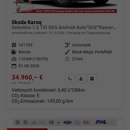
Skoda Karoq
Selection 1.5 TSI DSG Android Auto*SHZ*Kamera*Keyless*PDC v/h*Klimaauto*SUNSET*LED
unverbindliche Lieferzeit:
31.10.2026
Fahrzeug mit Tageszulassung
Fahrzeugnr.
101709
Getriebe
Automatik
Kraftstoff
Benzin
Außenfarbe
Black-Magic Perleffekt
Leistung
110 kW (150 PS)
Kilometerstand
25 km
01.08.2026
34.960,– €
Angebot anfordern
Fahrzeugexpose (PDF)
Fahrzeug parken
incl. 19% MwSt.
Verbrauch kombiniert:
6,40 l/100km
CO
-Klasse:
E
2
CO
-Emissionen:
145,00 g/km
2