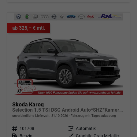
ab 325,– € mtl.
Skoda Karoq
Selection 1.5 TSI DSG Android Auto*SHZ*Kamera*Keyless*PDC v/h*Klimaauto*SUNSET*LED
unverbindliche Lieferzeit:
31.10.2026
Fahrzeug mit Tageszulassung
Fahrzeugnr.
101708
Getriebe
Automatik
Kraftstoff
Benzin
Außenfarbe
Graphite-Grau Metallic