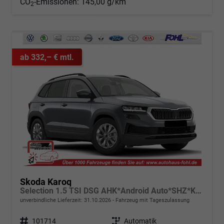
CO
-Emissionen:
145,00 g/km
2
ab 332,– € mtl.
Skoda Karoq
Selection 1.5 TSI DSG AHK*Android Auto*SHZ*Kamera*Keyless*PDC v/h*Klimaauto*SUNSET*LED
unverbindliche Lieferzeit:
31.10.2026
Fahrzeug mit Tageszulassung
Fahrzeugnr.
101714
Getriebe
Automatik