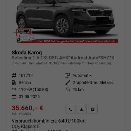
Skoda Karoq
Selection 1.5 TSI DSG AHK*Android Auto*SHZ*Kamera*Keyless*PDC v/h*Klimaauto*SUNSET*LED
unverbindliche Lieferzeit:
31.10.2026
Fahrzeug mit Tageszulassung
Fahrzeugnr.
101713
Getriebe
Automatik
Kraftstoff
Benzin
Außenfarbe
Graphite-Grau Metallic
Leistung
110 kW (150 PS)
Kilometerstand
25 km
01.08.2026
35.660,– €
Angebot anfordern
Fahrzeugexpose (PDF)
Fahrzeug parken
incl. 19% MwSt.
Verbrauch kombiniert:
6,40 l/100km
CO
-Klasse:
E
2