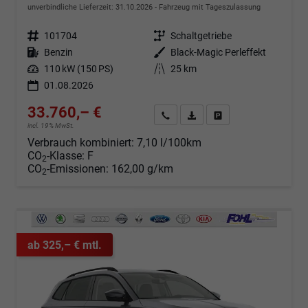
unverbindliche Lieferzeit:
31.10.2026
Fahrzeug mit Tageszulassung
Fahrzeugnr.
101704
Getriebe
Schaltgetriebe
Kraftstoff
Benzin
Außenfarbe
Black-Magic Perleffekt
Leistung
110 kW (150 PS)
Kilometerstand
25 km
01.08.2026
33.760,– €
Angebot anfordern
Fahrzeugexpose (PDF)
Fahrzeug parken
incl. 19% MwSt.
Verbrauch kombiniert:
7,10 l/100km
CO
-Klasse:
F
2
CO
-Emissionen:
162,00 g/km
2
ab 325,– € mtl.