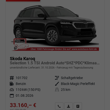
Skoda Karoq
Selection 1.5 TSI Android Auto*SHZ*PDC*Klimaauto*SUNSET*LED
unverbindliche Lieferzeit:
31.10.2026
Fahrzeug mit Tageszulassung
Fahrzeugnr.
101702
Getriebe
Schaltgetriebe
Kraftstoff
Benzin
Außenfarbe
Black-Magic Perleffekt
Leistung
110 kW (150 PS)
Kilometerstand
25 km
01.08.2026
33.160,– €
Angebot anfordern
Fahrzeugexpose (PDF)
Fahrzeug parken
incl. 19% MwSt.