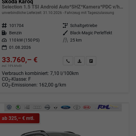
Skoda Karoq
Selection 1.5 TSI Android Auto*SHZ*Kamera*PDC v/h*Klimaauto*SUNSET*LED
unverbindliche Lieferzeit:
31.10.2026
Fahrzeug mit Tageszulassung
Fahrzeugnr.
101704
Getriebe
Schaltgetriebe
Kraftstoff
Benzin
Außenfarbe
Black-Magic Perleffekt
Leistung
110 kW (150 PS)
Kilometerstand
25 km
01.08.2026
33.760,– €
Angebot anfordern
Fahrzeugexpose (PDF)
Fahrzeug parken
incl. 19% MwSt.
Verbrauch kombiniert:
7,10 l/100km
CO
-Klasse:
F
2
CO
-Emissionen:
162,00 g/km
2
ab 325,– € mtl.