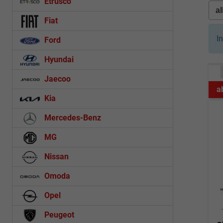
Etrusco
Fiat
I
Ford
Hyundai
Jaecoo
a
Kia
Mercedes-Benz
MG
Nissan
Omoda
Opel
Peugeot