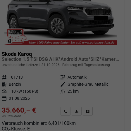
Skoda Karoq
Selection 1.5 TSI DSG AHK*Android Auto*SHZ*Kamera*Keyless*PDC v/h*Klimaauto*SUNSET*LED
unverbindliche Lieferzeit:
31.10.2026
Fahrzeug mit Tageszulassung
Fahrzeugnr.
101713
Getriebe
Automatik
Kraftstoff
Benzin
Außenfarbe
Graphite-Grau Metallic
Leistung
110 kW (150 PS)
Kilometerstand
25 km
01.08.2026
35.660,– €
Angebot anfordern
Fahrzeugexpose (PDF)
Fahrzeug parken
incl. 19% MwSt.
Verbrauch kombiniert:
6,40 l/100km
CO
-Klasse:
E
2