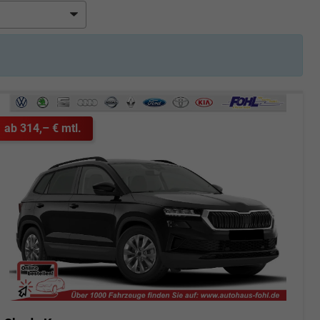
ab 314,– € mtl.