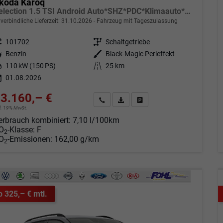
koda Karoq
Selection 1.5 TSI Android Auto*SHZ*PDC*Klimaauto*SUNSET*LED
verbindliche Lieferzeit:
31.10.2026
Fahrzeug mit Tageszulassung
eugnr.
101702
Getriebe
Schaltgetriebe
tstoff
Benzin
Außenfarbe
Black-Magic Perleffekt
tung
110 kW (150 PS)
Kilometerstand
25 km
01.08.2026
3.160,– €
Angebot anfordern
Fahrzeugexpose (PDF)
Fahrzeug parken
cl. 19% MwSt.
erbrauch kombiniert:
7,10 l/100km
O
-Klasse:
F
2
O
-Emissionen:
162,00 g/km
2
b 325,– € mtl.