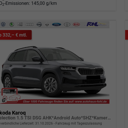
O
-Emissionen:
145,00 g/km
2
b 332,– € mtl.
koda Karoq
Selection 1.5 TSI DSG AHK*Android Auto*SHZ*Kamera*Keyless*PDC v/h*Klimaauto*SUNSET*LED
verbindliche Lieferzeit:
31.10.2026
Fahrzeug mit Tageszulassung