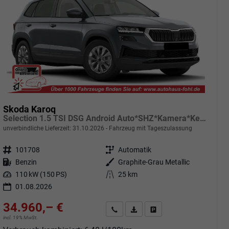
Skoda Karoq
Selection 1.5 TSI DSG Android Auto*SHZ*Kamera*Keyless*PDC v/h*Klimaauto*SUNSET*LED
unverbindliche Lieferzeit:
31.10.2026
Fahrzeug mit Tageszulassung
Fahrzeugnr.
101708
Getriebe
Automatik
Kraftstoff
Benzin
Außenfarbe
Graphite-Grau Metallic
Leistung
110 kW (150 PS)
Kilometerstand
25 km
01.08.2026
34.960,– €
Angebot anfordern
Fahrzeugexpose (PDF)
Fahrzeug parken
incl. 19% MwSt.