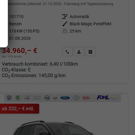
unverbindliche Lieferzeit:
31.10.2026
Fahrzeug mit Tageszulassung
Fahrzeugnr.
101710
Getriebe
Automatik
Kraftstoff
Benzin
Außenfarbe
Black-Magic Perleffekt
Leistung
110 kW (150 PS)
Kilometerstand
25 km
01.08.2026
34.960,– €
Angebot anfordern
Fahrzeugexpose (PDF)
Fahrzeug parken
incl. 19% MwSt.
Verbrauch kombiniert:
6,40 l/100km
CO
-Klasse:
E
2
CO
-Emissionen:
145,00 g/km
2
ab 332,– € mtl.