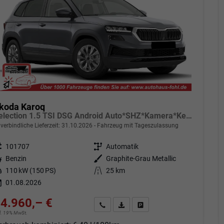
koda Karoq
Selection 1.5 TSI DSG Android Auto*SHZ*Kamera*Keyless*PDC v/h*Klimaauto*SUNSET*LED
verbindliche Lieferzeit:
31.10.2026
Fahrzeug mit Tageszulassung
eugnr.
101707
Getriebe
Automatik
tstoff
Benzin
Außenfarbe
Graphite-Grau Metallic
tung
110 kW (150 PS)
Kilometerstand
25 km
01.08.2026
4.960,– €
Angebot anfordern
Fahrzeugexpose (PDF)
Fahrzeug parken
cl. 19% MwSt.