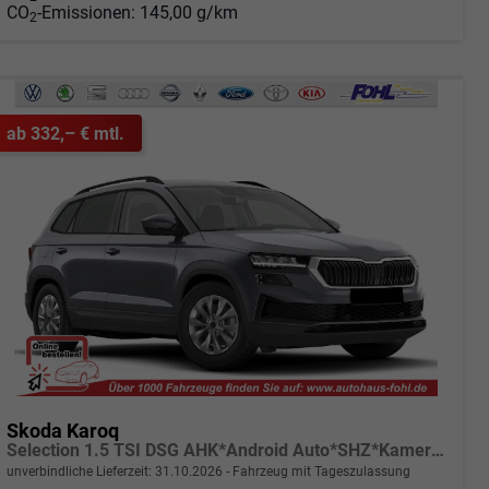
CO
-Emissionen:
145,00 g/km
2
ab 332,– € mtl.
Skoda Karoq
Selection 1.5 TSI DSG AHK*Android Auto*SHZ*Kamera*Keyless*PDC v/h*Klimaauto*SUNSET*LED
unverbindliche Lieferzeit:
31.10.2026
Fahrzeug mit Tageszulassung