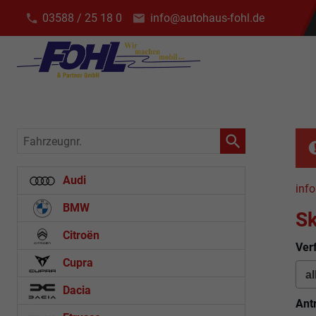
03588 / 25 18 0
info@autohaus-fohl.de
Fahrzeugnr.
Audi
info
BMW
S
Citroën
Ver
Cupra
Dacia
Ant