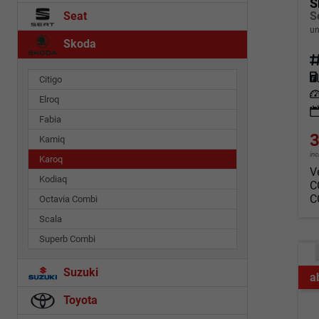
S
Seat
un
Skoda
Fahrz
Kraf
Citigo
Leis
Elroq
Fabia
3
Kamiq
in
Karoq
V
Kodiaq
C
C
Octavia Combi
Scala
Superb Combi
Suzuki
a
Toyota