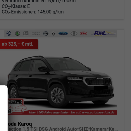
Verbrauch kombiniert:
6,40 l/100km
CO
-Klasse:
E
2
CO
-Emissionen:
145,00 g/km
2
ab 325,– € mtl.
Skoda Karoq
Selection 1.5 TSI DSG Android Auto*SHZ*Kamera*Keyless*PDC v/h*Klimaauto*SUNSET*LED