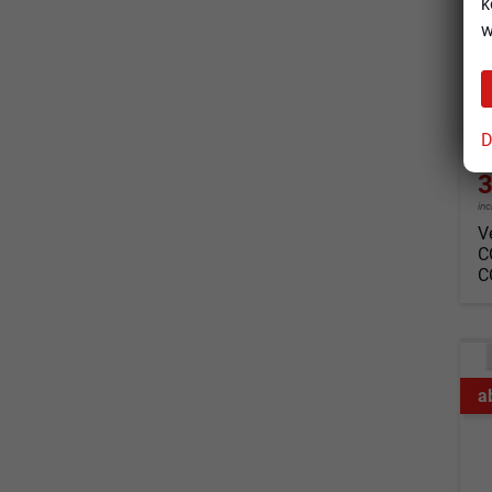
k
un
w
Fahrz
Kraf
Leis
D
3
in
V
C
C
a