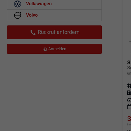
Volkswagen
Volvo
Rückruf anfordern
Anmelden
S
un
Fahrz
Kraf
Leis
3
in