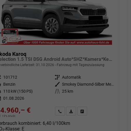
koda Karoq
Selection 1.5 TSI DSG Android Auto*SHZ*Kamera*Keyless*PDC v/h*Klimaauto*SUNSET*LED
verbindliche Lieferzeit:
31.10.2026
Fahrzeug mit Tageszulassung
eugnr.
101712
Getriebe
Automatik
tstoff
Benzin
Außenfarbe
Smokey Diamond-Silber Metallic
tung
110 kW (150 PS)
Kilometerstand
25 km
01.08.2026
4.960,– €
Angebot anfordern
Fahrzeugexpose (PDF)
Fahrzeug parken
cl. 19% MwSt.
erbrauch kombiniert:
6,40 l/100km
O
-Klasse:
E
2