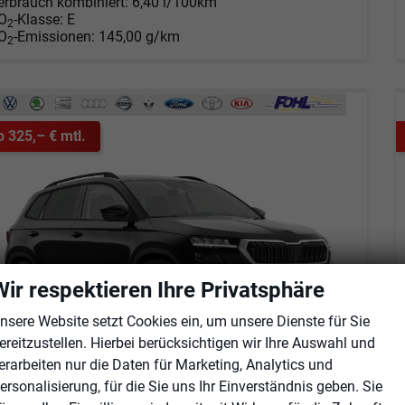
erbrauch kombiniert:
6,40 l/100km
O
-Klasse:
E
2
O
-Emissionen:
145,00 g/km
2
b 325,– € mtl.
Wir respektieren Ihre Privatsphäre
nsere Website setzt Cookies ein, um unsere Dienste für Sie
ereitzustellen. Hierbei berücksichtigen wir Ihre Auswahl und
erarbeiten nur die Daten für Marketing, Analytics und
koda Karoq
ersonalisierung, für die Sie uns Ihr Einverständnis geben. Sie
Selection 1.5 TSI DSG Android Auto*SHZ*Kamera*Keyless*PDC v/h*Klimaauto*SUNSET*LED