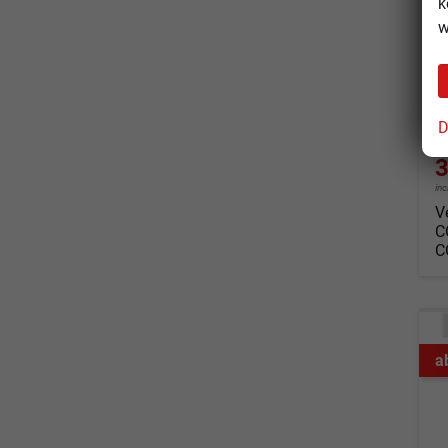
k
un
w
Fahrz
Kraf
Leis
D
3
in
V
C
C
a