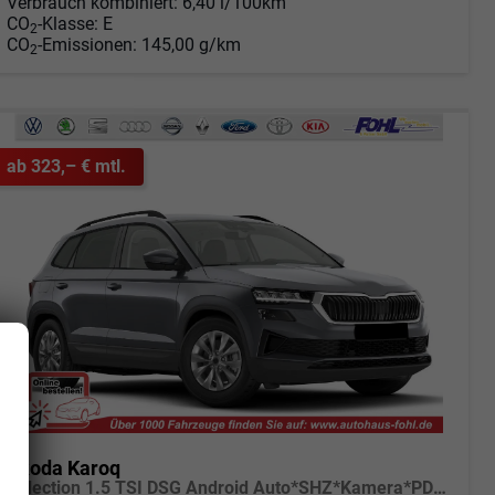
Verbrauch kombiniert:
6,40 l/100km
CO
-Klasse:
E
2
CO
-Emissionen:
145,00 g/km
2
ab 323,– € mtl.
Skoda Karoq
Selection 1.5 TSI DSG Android Auto*SHZ*Kamera*PDC v/h*Klimaauto*SUNSET*LED