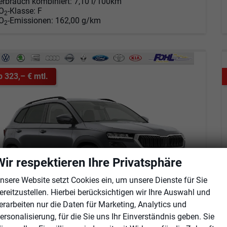
erbrauch kombiniert:
7,10 l/100km
O
-Klasse:
F
2
O
-Emissionen:
162,00 g/km
2
b 323,– € mtl.
Wir respektieren Ihre Privatsphäre
nsere Website setzt Cookies ein, um unsere Dienste für Sie
ereitzustellen. Hierbei berücksichtigen wir Ihre Auswahl und
erarbeiten nur die Daten für Marketing, Analytics und
koda Karoq
ersonalisierung, für die Sie uns Ihr Einverständnis geben. Sie
Selection 1.5 TSI DSG Android Auto*SHZ*Kamera*PDC v/h*Klimaauto*SUNSET*LED