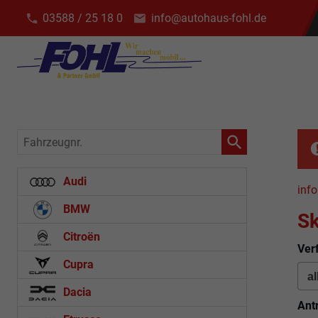
03588 / 25 18 0
info@autohaus-fohl.de
Fahrzeugnr.
Audi
info
BMW
S
Citroën
Ver
Cupra
Dacia
Ant