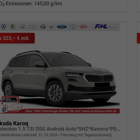
O
-Emissionen:
145,00 g/km
2
b 323,– € mtl.
koda Karoq
Selection 1.5 TSI DSG Android Auto*SHZ*Kamera*PDC v/h*Klimaauto*SUNSET*LED
verbindliche Lieferzeit:
31.10.2026
Fahrzeug mit Tageszulassung