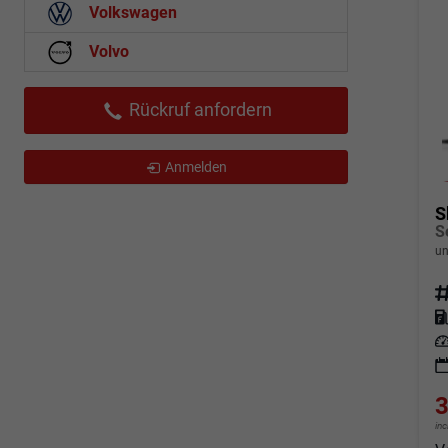
Volkswagen
Volvo
Rückruf anfordern
Anmelden
S
un
Fahrz
Kraf
Leis
3
in