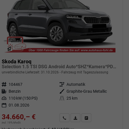
Skoda Karoq
Selection 1.5 TSI DSG Android Auto*SHZ*Kamera*PDC v/h*Klimaauto*SUNSET*LED
unverbindliche Lieferzeit:
31.10.2026
Fahrzeug mit Tageszulassung
Fahrzeugnr.
104467
Getriebe
Automatik
Kraftstoff
Benzin
Außenfarbe
Graphite-Grau Metallic
Leistung
110 kW (150 PS)
Kilometerstand
25 km
01.08.2026
34.660,– €
Angebot anfordern
Fahrzeugexpose (PDF)
Fahrzeug parken
incl. 19% MwSt.