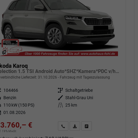
koda Karoq
Selection 1.5 TSI Android Auto*SHZ*Kamera*PDC v/h*Klimaauto*SUNSET*LED
verbindliche Lieferzeit:
31.10.2026
Fahrzeug mit Tageszulassung
eugnr.
104466
Getriebe
Schaltgetriebe
tstoff
Benzin
Außenfarbe
Stahl-Grau Uni
tung
110 kW (150 PS)
Kilometerstand
25 km
01.08.2026
3.760,– €
Angebot anfordern
Fahrzeugexpose (PDF)
Fahrzeug parken
cl. 19% MwSt.