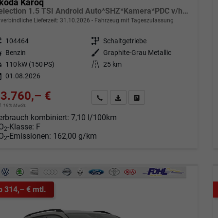
koda Karoq
Selection 1.5 TSI Android Auto*SHZ*Kamera*PDC v/h*Klimaauto*SUNSET*LED
verbindliche Lieferzeit:
31.10.2026
Fahrzeug mit Tageszulassung
eugnr.
104464
Getriebe
Schaltgetriebe
tstoff
Benzin
Außenfarbe
Graphite-Grau Metallic
tung
110 kW (150 PS)
Kilometerstand
25 km
01.08.2026
3.760,– €
Angebot anfordern
Fahrzeugexpose (PDF)
Fahrzeug parken
cl. 19% MwSt.
erbrauch kombiniert:
7,10 l/100km
O
-Klasse:
F
2
O
-Emissionen:
162,00 g/km
2
b 314,– € mtl.