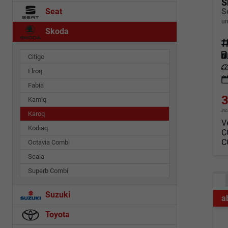
S
Seat
un
Skoda
Fahrz
Kraf
Citigo
Leis
Elroq
Fabia
3
Kamiq
in
Karoq
V
Kodiaq
C
C
Octavia Combi
Scala
Superb Combi
Suzuki
a
Toyota