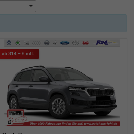
ab 314,– € mtl.