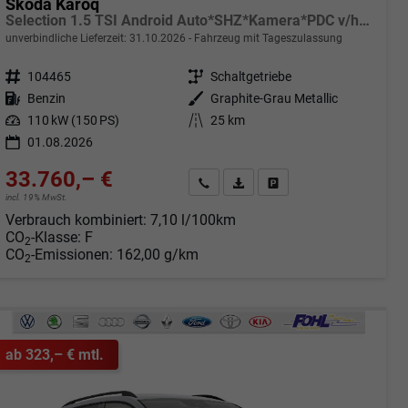
Skoda Karoq
Selection 1.5 TSI Android Auto*SHZ*Kamera*PDC v/h*Klimaauto*SUNSET*LED
unverbindliche Lieferzeit:
31.10.2026
Fahrzeug mit Tageszulassung
Fahrzeugnr.
104465
Getriebe
Schaltgetriebe
Kraftstoff
Benzin
Außenfarbe
Graphite-Grau Metallic
Leistung
110 kW (150 PS)
Kilometerstand
25 km
01.08.2026
33.760,– €
Angebot anfordern
Fahrzeugexpose (PDF)
Fahrzeug parken
incl. 19% MwSt.
Verbrauch kombiniert:
7,10 l/100km
CO
-Klasse:
F
2
CO
-Emissionen:
162,00 g/km
2
ab 323,– € mtl.