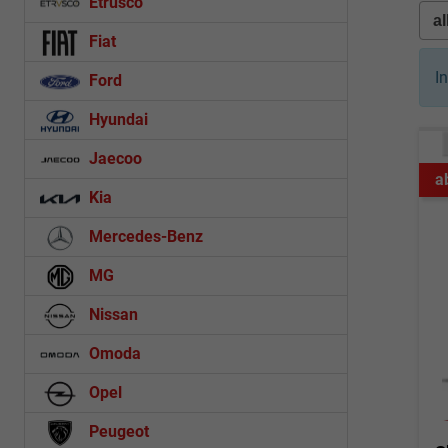
Etrusco
Fiat
I
Ford
Hyundai
Jaecoo
a
Kia
Mercedes-Benz
MG
Nissan
Omoda
Opel
Peugeot