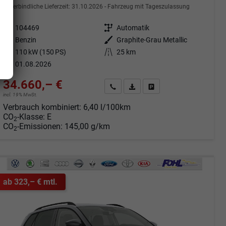
unverbindliche Lieferzeit:
31.10.2026
Fahrzeug mit Tageszulassung
Fahrzeugnr.
104469
Getriebe
Automatik
Kraftstoff
Benzin
Außenfarbe
Graphite-Grau Metallic
Leistung
110 kW (150 PS)
Kilometerstand
25 km
01.08.2026
34.660,– €
Angebot anfordern
Fahrzeugexpose (PDF)
Fahrzeug parken
incl. 19% MwSt.
Verbrauch kombiniert:
6,40 l/100km
CO
-Klasse:
E
2
CO
-Emissionen:
145,00 g/km
2
ab 323,– € mtl.