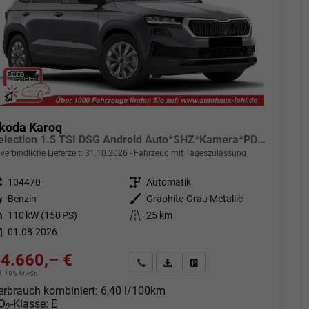
koda Karoq
Selection 1.5 TSI DSG Android Auto*SHZ*Kamera*PDC v/h*Klimaauto*SUNSET*LED
verbindliche Lieferzeit:
31.10.2026
Fahrzeug mit Tageszulassung
eugnr.
104470
Getriebe
Automatik
tstoff
Benzin
Außenfarbe
Graphite-Grau Metallic
tung
110 kW (150 PS)
Kilometerstand
25 km
01.08.2026
4.660,– €
Angebot anfordern
Fahrzeugexpose (PDF)
Fahrzeug parken
cl. 19% MwSt.
erbrauch kombiniert:
6,40 l/100km
O
-Klasse:
E
2