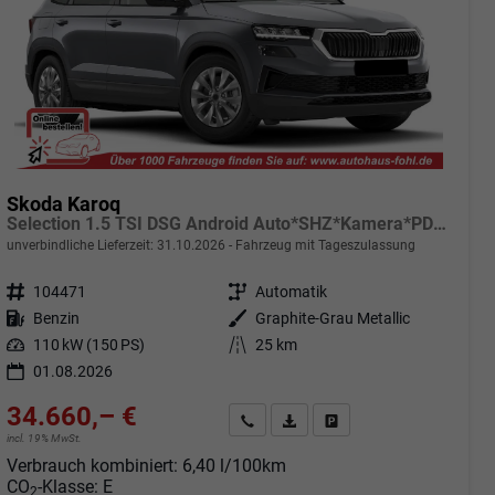
Skoda Karoq
Selection 1.5 TSI DSG Android Auto*SHZ*Kamera*PDC v/h*Klimaauto*SUNSET*LED
unverbindliche Lieferzeit:
31.10.2026
Fahrzeug mit Tageszulassung
Fahrzeugnr.
104471
Getriebe
Automatik
Kraftstoff
Benzin
Außenfarbe
Graphite-Grau Metallic
Leistung
110 kW (150 PS)
Kilometerstand
25 km
01.08.2026
34.660,– €
Angebot anfordern
Fahrzeugexpose (PDF)
Fahrzeug parken
incl. 19% MwSt.
Verbrauch kombiniert:
6,40 l/100km
CO
-Klasse:
E
2