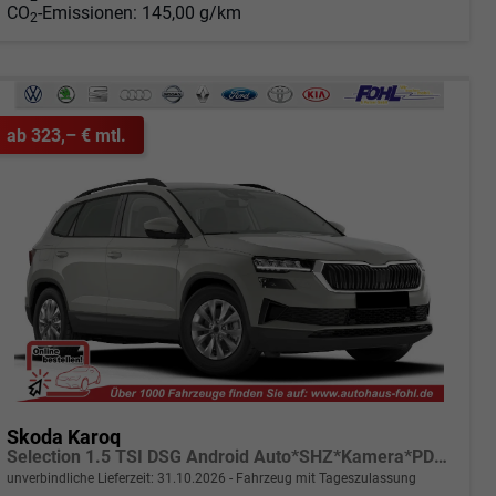
CO
-Emissionen:
145,00 g/km
2
ab 323,– € mtl.
Skoda Karoq
Selection 1.5 TSI DSG Android Auto*SHZ*Kamera*PDC v/h*Klimaauto*SUNSET*LED
unverbindliche Lieferzeit:
31.10.2026
Fahrzeug mit Tageszulassung