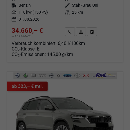
Kraftstoff
Benzin
Außenfarbe
Stahl-Grau Uni
Leistung
110 kW (150 PS)
Kilometerstand
25 km
01.08.2026
34.660,– €
Angebot anfordern
Fahrzeugexpose (PDF)
Fahrzeug parken
incl. 19% MwSt.
Verbrauch kombiniert:
6,40 l/100km
CO
-Klasse:
E
2
CO
-Emissionen:
145,00 g/km
2
ab 323,– € mtl.