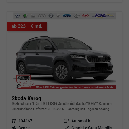
ab 323,– € mtl.
Skoda Karoq
Selection 1.5 TSI DSG Android Auto*SHZ*Kamera*PDC v/h*Klimaauto*SUNSET*LED
unverbindliche Lieferzeit:
31.10.2026
Fahrzeug mit Tageszulassung
Fahrzeugnr.
104467
Getriebe
Automatik
Kraftstoff
Benzin
Außenfarbe
Graphite-Grau Metallic