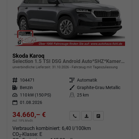
Skoda Karoq
Selection 1.5 TSI DSG Android Auto*SHZ*Kamera*PDC v/h*Klimaauto*SUNSET*LED
unverbindliche Lieferzeit:
31.10.2026
Fahrzeug mit Tageszulassung
Fahrzeugnr.
104471
Getriebe
Automatik
Kraftstoff
Benzin
Außenfarbe
Graphite-Grau Metallic
Leistung
110 kW (150 PS)
Kilometerstand
25 km
01.08.2026
34.660,– €
Angebot anfordern
Fahrzeugexpose (PDF)
Fahrzeug parken
incl. 19% MwSt.
Verbrauch kombiniert:
6,40 l/100km
CO
-Klasse:
E
2