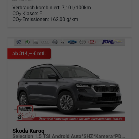
Verbrauch kombiniert:
7,10 l/100km
CO
-Klasse:
F
2
CO
-Emissionen:
162,00 g/km
2
ab 314,– € mtl.
Skoda Karoq
Selection 1.5 TSI Android Auto*SHZ*Kamera*PDC v/h*Klimaauto*SUNSET*LED