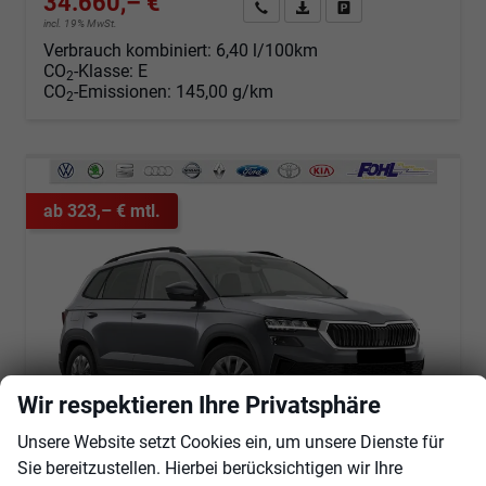
34.660,– €
Angebot anfordern
Fahrzeugexpose (PDF)
Fahrzeug parken
incl. 19% MwSt.
Verbrauch kombiniert:
6,40 l/100km
CO
-Klasse:
E
2
CO
-Emissionen:
145,00 g/km
2
ab 323,– € mtl.
Wir respektieren Ihre Privatsphäre
Unsere Website setzt Cookies ein, um unsere Dienste für
Sie bereitzustellen. Hierbei berücksichtigen wir Ihre
Skoda Karoq