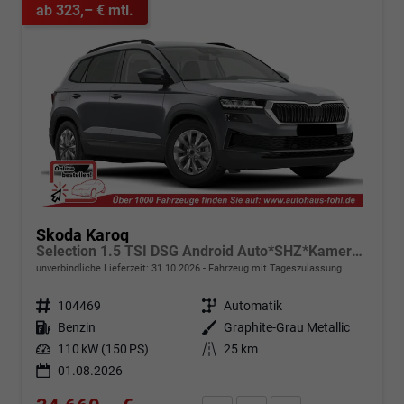
ab 323,– € mtl.
Skoda Karoq
Selection 1.5 TSI DSG Android Auto*SHZ*Kamera*PDC v/h*Klimaauto*SUNSET*LED
unverbindliche Lieferzeit:
31.10.2026
Fahrzeug mit Tageszulassung
Fahrzeugnr.
104469
Getriebe
Automatik
Kraftstoff
Benzin
Außenfarbe
Graphite-Grau Metallic
Leistung
110 kW (150 PS)
Kilometerstand
25 km
01.08.2026