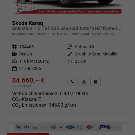
Skoda Karoq
Selection 1.5 TSI DSG Android Auto*SHZ*Kamera*PDC v/h*Klimaauto*SUNSET*LED
unverbindliche Lieferzeit:
31.10.2026
Fahrzeug mit Tageszulassung
Fahrzeugnr.
104468
Getriebe
Automatik
Kraftstoff
Benzin
Außenfarbe
Graphite-Grau Metallic
Leistung
110 kW (150 PS)
Kilometerstand
25 km
01.08.2026
34.660,– €
Angebot anfordern
Fahrzeugexpose (PDF)
Fahrzeug parken
incl. 19% MwSt.
Verbrauch kombiniert:
6,40 l/100km
CO
-Klasse:
E
2
CO
-Emissionen:
145,00 g/km
2