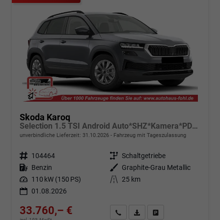
Skoda Karoq
Selection 1.5 TSI Android Auto*SHZ*Kamera*PDC v/h*Klimaauto*SUNSET*LED
unverbindliche Lieferzeit:
31.10.2026
Fahrzeug mit Tageszulassung
Fahrzeugnr.
104464
Getriebe
Schaltgetriebe
Kraftstoff
Benzin
Außenfarbe
Graphite-Grau Metallic
Leistung
110 kW (150 PS)
Kilometerstand
25 km
01.08.2026
33.760,– €
Angebot anfordern
Fahrzeugexpose (PDF)
Fahrzeug parken
incl. 19% MwSt.