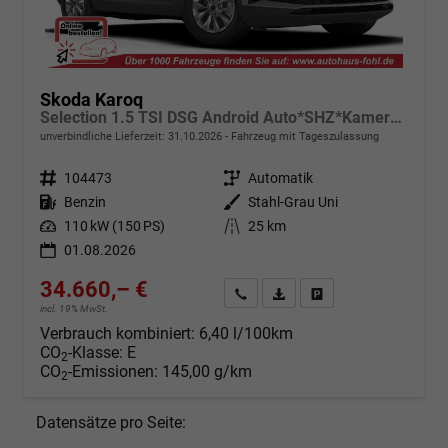
Skoda Karoq
Selection 1.5 TSI DSG Android Auto*SHZ*Kamera*PDC v/h*Klimaauto*SUNSET*LED
unverbindliche Lieferzeit:
31.10.2026
Fahrzeug mit Tageszulassung
Fahrzeugnr.
104473
Getriebe
Automatik
Kraftstoff
Benzin
Außenfarbe
Stahl-Grau Uni
Leistung
110 kW (150 PS)
Kilometerstand
25 km
01.08.2026
34.660,– €
Angebot anfordern
Fahrzeugexpose (PDF)
Fahrzeug parken
incl. 19% MwSt.
Verbrauch kombiniert:
6,40 l/100km
CO
-Klasse:
E
2
CO
-Emissionen:
145,00 g/km
2
Datensätze pro Seite: