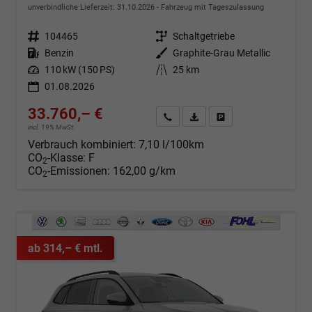
unverbindliche Lieferzeit:
31.10.2026
Fahrzeug mit Tageszulassung
Fahrzeugnr.
104465
Getriebe
Schaltgetriebe
Kraftstoff
Benzin
Außenfarbe
Graphite-Grau Metallic
Leistung
110 kW (150 PS)
Kilometerstand
25 km
01.08.2026
33.760,– €
Angebot anfordern
Fahrzeugexpose (PDF)
Fahrzeug parken
incl. 19% MwSt.
Verbrauch kombiniert:
7,10 l/100km
CO
-Klasse:
F
2
CO
-Emissionen:
162,00 g/km
2
ab 314,– € mtl.