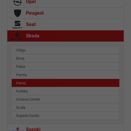
Opel
Peugeot
Seat
Skoda
Citigo
Elroq
Fabia
Kamiq
Karoq
Kodiaq
Octavia Combi
Scala
Superb Combi
Suzuki