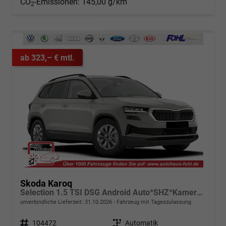
CO
-Emissionen:
145,00 g/km
2
ab 323,– € mtl.
Skoda Karoq
Selection 1.5 TSI DSG Android Auto*SHZ*Kamera*PDC v/h*Klimaauto*SUNSET*LED
unverbindliche Lieferzeit:
31.10.2026
Fahrzeug mit Tageszulassung
Fahrzeugnr.
104472
Getriebe
Automatik