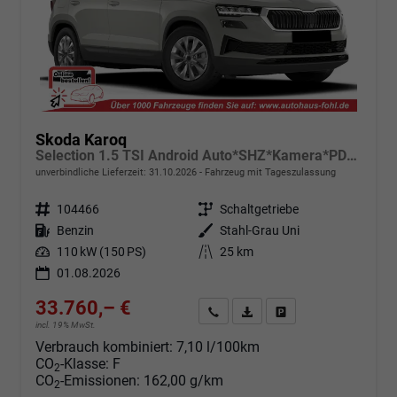
Skoda Karoq
Selection 1.5 TSI Android Auto*SHZ*Kamera*PDC v/h*Klimaauto*SUNSET*LED
unverbindliche Lieferzeit:
31.10.2026
Fahrzeug mit Tageszulassung
Fahrzeugnr.
104466
Getriebe
Schaltgetriebe
Kraftstoff
Benzin
Außenfarbe
Stahl-Grau Uni
Leistung
110 kW (150 PS)
Kilometerstand
25 km
01.08.2026
33.760,– €
Angebot anfordern
Fahrzeugexpose (PDF)
Fahrzeug parken
incl. 19% MwSt.
Verbrauch kombiniert:
7,10 l/100km
CO
-Klasse:
F
2
CO
-Emissionen:
162,00 g/km
2