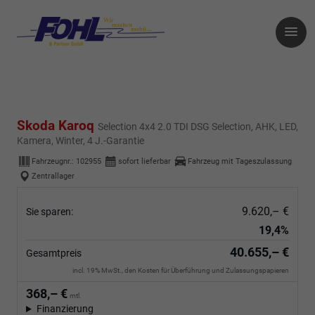
Skoda Karoq
Selection 4x4 2.0 TDI DSG Selection, AHK, LED,
Kamera, Winter, 4 J.-Garantie
Fahrzeugnr.:
102955
sofort lieferbar
Fahrzeug mit Tageszulassung
Zentrallager
9.620,– €
Sie sparen:
19,4%
40.655,– €
Gesamtpreis
incl. 19% MwSt., den Kosten für Überführung und Zulassungspapieren
368,– €
mtl.
Finanzierung