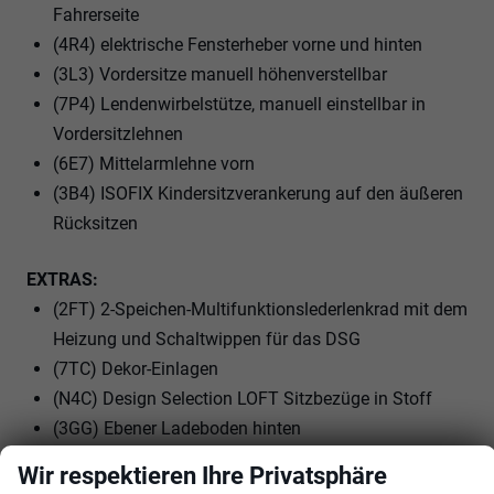
Fahrerseite
(4R4) elektrische Fensterheber vorne und hinten
(3L3) Vordersitze manuell höhenverstellbar
(7P4) Lendenwirbelstütze, manuell einstellbar in
Vordersitzlehnen
(6E7) Mittelarmlehne vorn
(3B4) ISOFIX Kindersitzverankerung auf den äußeren
Rücksitzen
EXTRAS:
(2FT) 2-Speichen-Multifunktionslederlenkrad mit dem
Heizung und Schaltwippen für das DSG
(7TC) Dekor-Einlagen
(N4C) Design Selection LOFT Sitzbezüge in Stoff
(3GG) Ebener Ladeboden hinten
(7J1) volldigitales Kombiinstrument (virtual Cockpit)
Wir respektieren Ihre Privatsphäre
(8AR) Infotainment (MIB3)