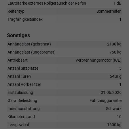
Lautstärke externes Rollgeräusch der Reifen
1 dB
Reifentyp
Sommerreifen
Tragfähigkeitsindex
1
Sonstiges
Anhängelast (gebremst)
2100 kg
Anhängelast (ungebremst)
750 kg
Antriebsart
Verbrennungsmotor (ICE)
Anzahl Sitzplätze
5
Anzahl Türen
5-türig
Anzahl Vorbesitzer
1
Erstzulassung
01.06.2026
Garantieleistung
Fahrzeuggarantie
Innenausstattung
Schwarz
Kilometerstand
10
Leergewicht
1600 kg