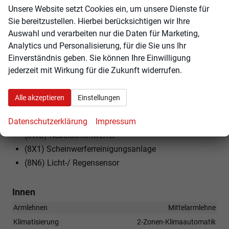
Unsere Website setzt Cookies ein, um unsere Dienste für
(8IT) LED- Hauptscheinwerfer
Sie bereitzustellen. Hierbei berücksichtigen wir Ihre
(U47) Leichtmetallräder ""SCUTUS"" 7J x 17"" - 4 Stk.
Auswahl und verarbeiten nur die Daten für Marketing,
(TA) Loft
Analytics und Personalisierung, für die Sie uns Ihr
(W5F) Parking Paket
Einverständnis geben. Sie können Ihre Einwilligung
(7UH) Radio Bolero
jederzeit mit Wirkung für die Zukunft widerrufen.
(4KF) Seitenscheiben ab B-Säule abgedunkelt
(Sunset)
Alle akzeptieren
Einstellungen
(3S2) Dachreling schwarz
Datenschutzerklärung
Impressum
(1G9) platzsparendes Notrad
(8WB) Nebelscheinwerfer
(8X1) Scheinwerferreinigungsanlage
(8N6) Licht-/ Regensensor
Innen
Armlehnen
Mittelarmlehne
Klimatisierung
2-Zonen-Klimaautomatik