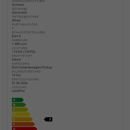
INNENAUSSTATTUNG
Schwarz
GETRIEBE
Automatik
ANTRIEBSACHSE
Allrad
PARTIKELFILTER
1
SCHADSTOFFKLASSE
Euro 6
HUBRAUM
1.968 ccm
LEISTUNG
110 kW (150 PS)
KRAFTSTOFF
Diesel
KATEGORIE
SUV/Geländewagen/Pickup
KILOMETERSTAND
10 km
ERSTZULASSUNG
01.06.2026
ZUSTAND
unfallfrei