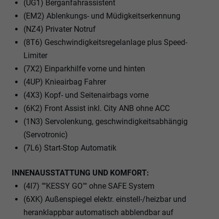
(UG1) Berganfahrassistent
(EM2) Ablenkungs- und Müdigkeitserkennung
(NZ4) Privater Notruf
(8T6) Geschwindigkeitsregelanlage plus Speed-
Limiter
(7X2) Einparkhilfe vorne und hinten
(4UP) Knieairbag Fahrer
(4X3) Kopf- und Seitenairbags vorne
(6K2) Front Assist inkl. City ANB ohne ACC
(1N3) Servolenkung, geschwindigkeitsabhängig
(Servotronic)
(7L6) Start-Stop Automatik
INNENAUSSTATTUNG UND KOMFORT:
(4I7) ""KESSY GO"" ohne SAFE System
(6XK) Außenspiegel elektr. einstell-/heizbar und
heranklappbar automatisch abblendbar auf