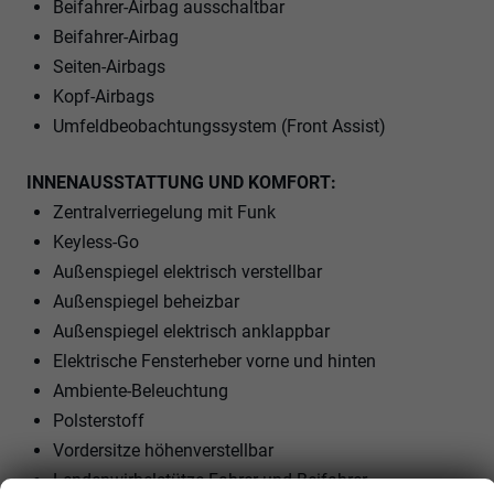
Beifahrer-Airbag ausschaltbar
Beifahrer-Airbag
Seiten-Airbags
Kopf-Airbags
Umfeldbeobachtungssystem (Front Assist)
INNENAUSSTATTUNG UND KOMFORT:
Zentralverriegelung mit Funk
Keyless-Go
Außenspiegel elektrisch verstellbar
Außenspiegel beheizbar
Außenspiegel elektrisch anklappbar
Elektrische Fensterheber vorne und hinten
Ambiente-Beleuchtung
Polsterstoff
Vordersitze höhenverstellbar
Lendenwirbelstütze Fahrer und Beifahrer