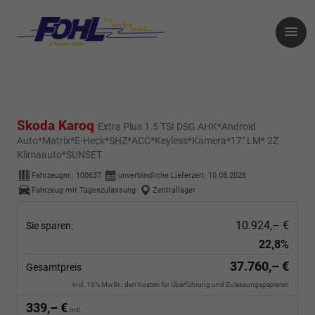
Skoda Karoq
Extra Plus 1.5 TSI DSG AHK*Android
Auto*Matrix*E-Heck*SHZ*ACC*Keyless*Kamera*17" LM* 2Z
Klimaauto*SUNSET
Fahrzeugnr.:
100637
unverbindliche Lieferzeit:
10.08.2026
Fahrzeug mit Tageszulassung
Zentrallager
10.924,– €
Sie sparen:
22,8%
37.760,– €
Gesamtpreis
incl. 19% MwSt., den Kosten für Überführung und Zulassungspapieren
339,– €
mtl.