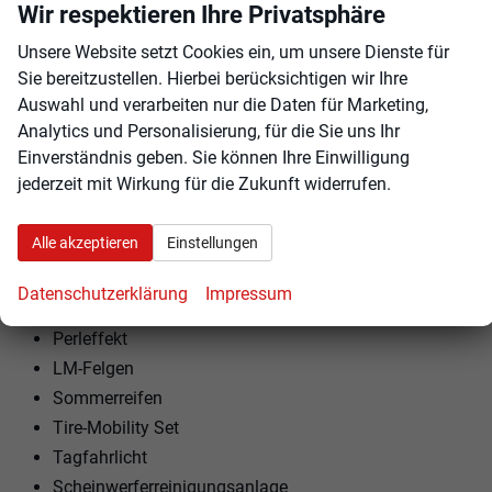
Wir respektieren Ihre Privatsphäre
Armlehnen vorne und hinten
Kindersitzvorbereitung (ISOFIX)
Unsere Website setzt Cookies ein, um unsere Dienste für
Rücksitzbank teilbar
Sie bereitzustellen. Hierbei berücksichtigen wir Ihre
Auswahl und verarbeiten nur die Daten für Marketing,
Lenkrad höhenverstellbar
Analytics und Personalisierung, für die Sie uns Ihr
Lenkradheizung
Einverständnis geben. Sie können Ihre Einwilligung
Schaltwippen am Lenkrad
jederzeit mit Wirkung für die Zukunft widerrufen.
EXTRAS:
Alle akzeptieren
Einstellungen
Dachreling
Doppelter Laderaumboden
Datenschutzerklärung
Impressum
Variabler Ladeboden
Perleffekt
LM-Felgen
Sommerreifen
Tire-Mobility Set
Tagfahrlicht
Scheinwerferreinigungsanlage