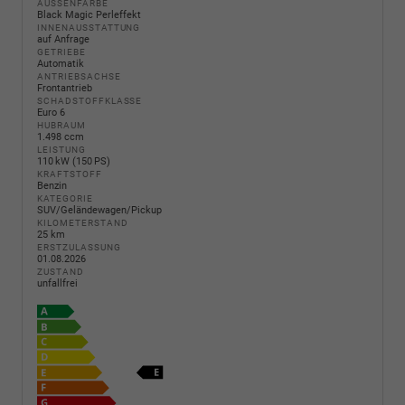
AUSSENFARBE
Black Magic Perleffekt
INNENAUSSTATTUNG
auf Anfrage
GETRIEBE
Automatik
ANTRIEBSACHSE
Frontantrieb
SCHADSTOFFKLASSE
Euro 6
HUBRAUM
1.498 ccm
LEISTUNG
110 kW (150 PS)
KRAFTSTOFF
Benzin
KATEGORIE
SUV/Geländewagen/Pickup
KILOMETERSTAND
25 km
ERSTZULASSUNG
01.08.2026
ZUSTAND
unfallfrei