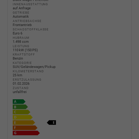
INNENAUSSTATTUNG
auf Anfrage
GETRIEBE
Automatik
ANTRIEBSACHSE
Frontantrieb
SCHADSTOFFKLASSE
Euro 6
HUBRAUM
1.498 ccm
LEISTUNG
110 kW (150 PS)
KRAFTSTOFF
Benzin
KATEGORIE
SUV/Geländewagen/Pickup
KILOMETERSTAND
25 km
ERSTZULASSUNG
01.02.2026
ZUSTAND
unfallfrei