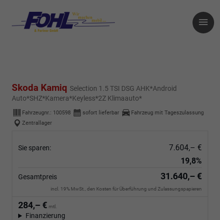
Skoda Kamiq
Selection 1.5 TSI DSG AHK*Android
Auto*SHZ*Kamera*Keyless*2Z Klimaauto*
Fahrzeugnr.:
100598
sofort lieferbar
Fahrzeug mit Tageszulassung
Zentrallager
7.604,– €
Sie sparen:
19,8%
31.640,– €
Gesamtpreis
incl. 19% MwSt., den Kosten für Überführung und Zulassungspapieren
284,– €
mtl.
Finanzierung