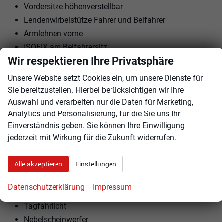
Vordersitze höhenverstellbar
Lendenwirbelstütze Fahrer und Beifahrer
Armlehnen vorne
ISOFIX am Beifahrersitz
Wir respektieren Ihre Privatsphäre
Kindersitzvorbereitung (ISOFIX)
Rücksitzbank teilbar
Unsere Website setzt Cookies ein, um unsere Dienste für
Lenkrad höhenverstellbar
Sie bereitzustellen. Hierbei berücksichtigen wir Ihre
Auswahl und verarbeiten nur die Daten für Marketing,
EXTRAS:
Analytics und Personalisierung, für die Sie uns Ihr
Einverständnis geben. Sie können Ihre Einwilligung
Dachreling
jederzeit mit Wirkung für die Zukunft widerrufen.
Perleffekt
Sommerreifen
Alle akzeptieren
Einstellungen
Stahlfelgen
Notrad
Datenschutzerklärung
Impressum
Reifendruckkontrolle
Tagfahrlicht
Nebelscheinwerfer