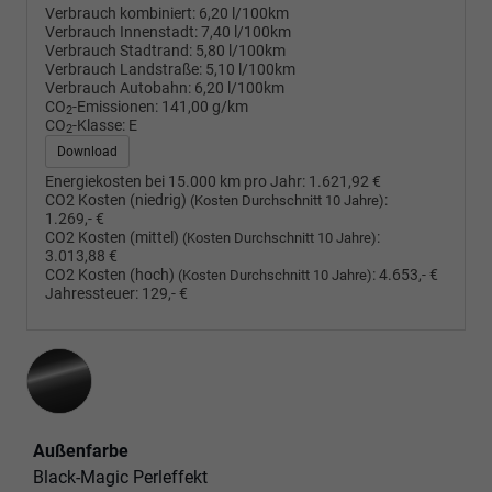
Verbrauch kombiniert:
6,20 l/100km
Verbrauch Innenstadt:
7,40 l/100km
Verbrauch Stadtrand:
5,80 l/100km
Verbrauch Landstraße:
5,10 l/100km
Verbrauch Autobahn:
6,20 l/100km
CO
-Emissionen:
141,00 g/km
2
CO
-Klasse:
E
2
Download
Energiekosten bei 15.000 km pro Jahr:
1.621,92 €
CO2 Kosten (niedrig)
:
(Kosten Durchschnitt 10 Jahre)
1.269,- €
CO2 Kosten (mittel)
:
(Kosten Durchschnitt 10 Jahre)
3.013,88 €
CO2 Kosten (hoch)
:
4.653,- €
(Kosten Durchschnitt 10 Jahre)
Jahressteuer:
129,- €
Außenfarbe
Black-Magic Perleffekt