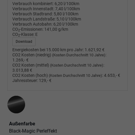
Verbrauch kombiniert:
6,20 l/100km
Verbrauch Innenstadt:
7,40 l/100km
Verbrauch Stadtrand:
5,80 l/100km
Verbrauch Landstraße:
5,10 l/100km
Verbrauch Autobahn:
6,20 l/100km
CO
-Emissionen:
141,00 g/km
2
CO
-Klasse:
E
2
Download
Energiekosten bei 15.000 km pro Jahr:
1.621,92 €
CO2 Kosten (niedrig)
:
(Kosten Durchschnitt 10 Jahre)
1.269,- €
CO2 Kosten (mittel)
:
(Kosten Durchschnitt 10 Jahre)
3.013,88 €
CO2 Kosten (hoch)
:
4.653,- €
(Kosten Durchschnitt 10 Jahre)
Jahressteuer:
129,- €
Außenfarbe
Black-Magic Perleffekt