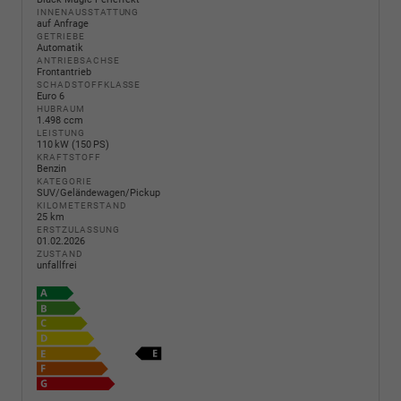
INNENAUSSTATTUNG
auf Anfrage
GETRIEBE
Automatik
ANTRIEBSACHSE
Frontantrieb
SCHADSTOFFKLASSE
Euro 6
HUBRAUM
1.498 ccm
LEISTUNG
110 kW (150 PS)
KRAFTSTOFF
Benzin
KATEGORIE
SUV/Geländewagen/Pickup
KILOMETERSTAND
25 km
ERSTZULASSUNG
01.02.2026
ZUSTAND
unfallfrei