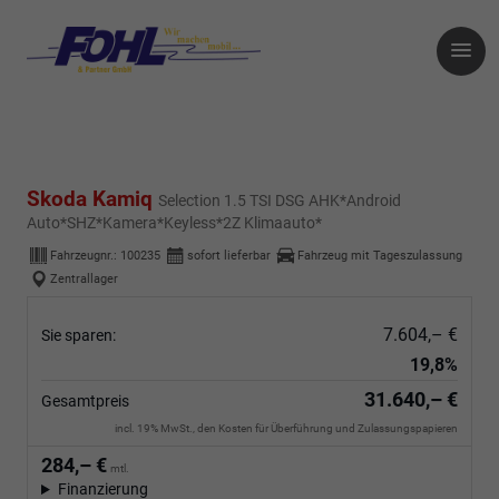
Skoda Kamiq
Selection 1.5 TSI DSG AHK*Android
Auto*SHZ*Kamera*Keyless*2Z Klimaauto*
Fahrzeugnr.:
100235
sofort lieferbar
Fahrzeug mit Tageszulassung
Zentrallager
7.604,– €
Sie sparen:
19,8%
31.640,– €
Gesamtpreis
incl. 19% MwSt., den Kosten für Überführung und Zulassungspapieren
284,– €
mtl.
Finanzierung