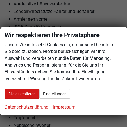
Vordersitze höhenverstellbar
Lendenwirbelstütze Fahrer und Beifahrer
Armlehnen vorne
ISOFIX am Beifahrersitz
Wir respektieren Ihre Privatsphäre
Kindersitzvorbereitung (ISOFIX)
Rücksitzbank teilbar
Unsere Website setzt Cookies ein, um unsere Dienste für
Lenkrad höhenverstellbar
Sie bereitzustellen. Hierbei berücksichtigen wir Ihre
Auswahl und verarbeiten nur die Daten für Marketing,
EXTRAS:
Analytics und Personalisierung, für die Sie uns Ihr
Einverständnis geben. Sie können Ihre Einwilligung
Dachreling
jederzeit mit Wirkung für die Zukunft widerrufen.
Perleffekt
Sommerreifen
Alle akzeptieren
Einstellungen
Stahlfelgen
Notrad
Datenschutzerklärung
Impressum
Reifendruckkontrolle
Tagfahrlicht
Nebelscheinwerfer