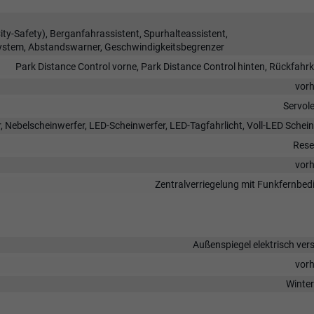
y-Safety), Berganfahrassistent, Spurhalteassistent,
ystem, Abstandswarner, Geschwindigkeitsbegrenzer
Park Distance Control vorne, Park Distance Control hinten, Rückfah
vor
Servol
, Nebelscheinwerfer, LED-Scheinwerfer, LED-Tagfahrlicht, Voll-LED Schei
Rese
vor
Zentralverriegelung mit Funkfernbe
Außenspiegel elektrisch vers
vor
Winter