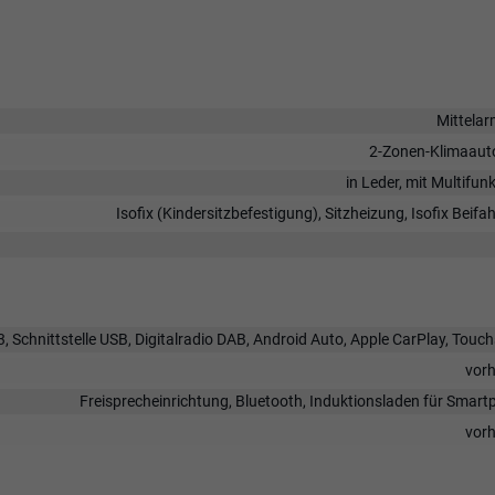
Mittela
2-Zonen-Klimaaut
in Leder, mit Multifun
Isofix (Kindersitzbefestigung), Sitzheizung, Isofix Beifah
, Schnittstelle USB, Digitalradio DAB, Android Auto, Apple CarPlay, Touc
vor
Freisprecheinrichtung, Bluetooth, Induktionsladen für Smar
vor