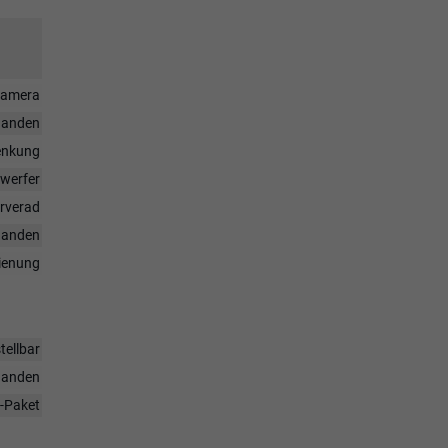
rkamera
handen
enkung
nwerfer
rverad
handen
dienung
tellbar
handen
-Paket