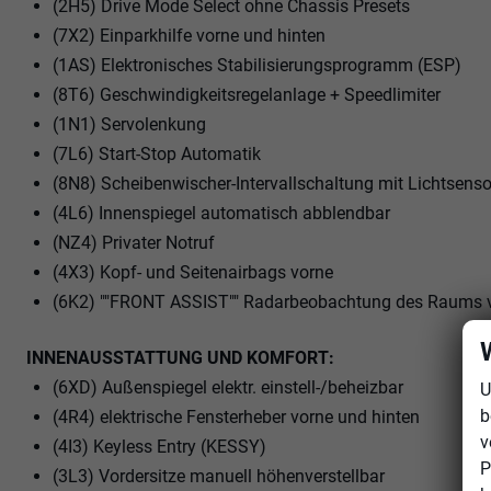
(2H5) Drive Mode Select ohne Chassis Presets
(7X2) Einparkhilfe vorne und hinten
(1AS) Elektronisches Stabilisierungsprogramm (ESP)
(8T6) Geschwindigkeitsregelanlage + Speedlimiter
(1N1) Servolenkung
(7L6) Start-Stop Automatik
(8N8) Scheibenwischer-Intervallschaltung mit Lichtsenso
(4L6) Innenspiegel automatisch abblendbar
(NZ4) Privater Notruf
(4X3) Kopf- und Seitenairbags vorne
(6K2) ""FRONT ASSIST"" Radarbeobachtung des Raums vor
INNENAUSSTATTUNG UND KOMFORT:
(6XD) Außenspiegel elektr. einstell-/beheizbar
U
b
(4R4) elektrische Fensterheber vorne und hinten
v
(4I3) Keyless Entry (KESSY)
P
(3L3) Vordersitze manuell höhenverstellbar