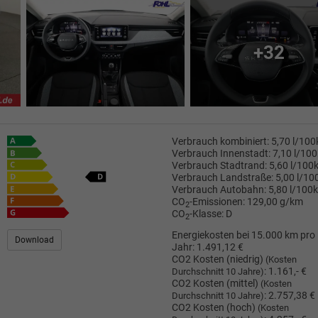
+32
Verbrauch kombiniert:
5,70 l/10
Verbrauch Innenstadt:
7,10 l/10
Verbrauch Stadtrand:
5,60 l/100
Verbrauch Landstraße:
5,00 l/1
Verbrauch Autobahn:
5,80 l/100
CO
-Emissionen:
129,00 g/km
2
CO
-Klasse:
D
2
Energiekosten bei 15.000 km pro
Download
Jahr:
1.491,12 €
CO2 Kosten (niedrig)
(Kosten
:
1.161,- €
Durchschnitt 10 Jahre)
CO2 Kosten (mittel)
(Kosten
:
2.757,38 €
Durchschnitt 10 Jahre)
CO2 Kosten (hoch)
(Kosten