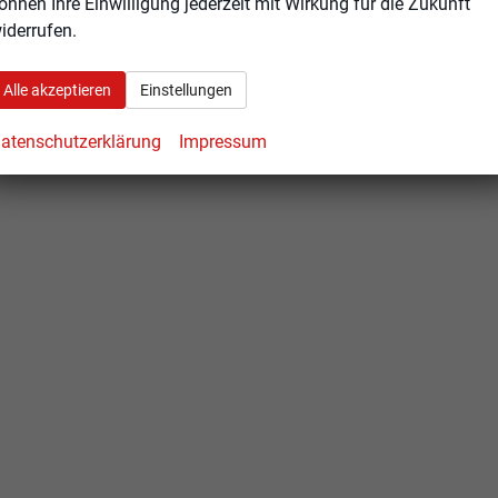
önnen Ihre Einwilligung jederzeit mit Wirkung für die Zukunft
cksitzen und Beifahrersitz
iderrufen.
itzlehnen
Alle akzeptieren
Einstellungen
atenschutzerklärung
Impressum