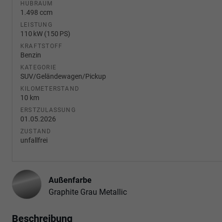
HUBRAUM
1.498 ccm
LEISTUNG
110 kW (150 PS)
KRAFTSTOFF
Benzin
KATEGORIE
SUV/Geländewagen/Pickup
KILOMETERSTAND
10 km
ERSTZULASSUNG
01.05.2026
ZUSTAND
unfallfrei
Außenfarbe
Graphite Grau Metallic
Beschreibung