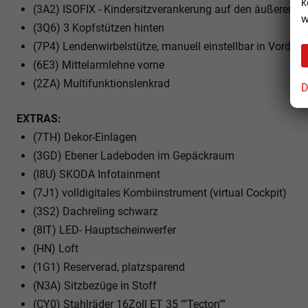
k
(3A2) ISOFIX - Kindersitzverankerung auf den äußeren Rü
w
(3Q6) 3 Kopfstützen hinten
(7P4) Lendenwirbelstütze, manuell einstellbar in Vorders
(6E3) Mittelarmlehne vorne
(2ZA) Multifunktionslenkrad
D
EXTRAS:
(7TH) Dekor-Einlagen
(3GD) Ebener Ladeboden im Gepäckraum
(I8U) SKODA Infotainment
(7J1) volldigitales Kombiinstrument (virtual Cockpit)
(3S2) Dachreling schwarz
(8IT) LED- Hauptscheinwerfer
(HN) Loft
(1G1) Reserverad, platzsparend
(N3A) Sitzbezüge in Stoff
(CY0) Stahlräder 16Zoll ET 35 ""Tecton""