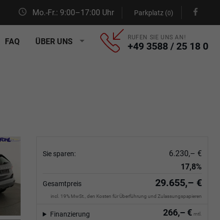
Mo.-Fr.: 9:00–17:00 Uhr
Parkplatz (
)
0
RUFEN SIE UNS AN!
FAQ
ÜBER UNS
+49 3588 / 25 18 0
6.230,– €
Sie sparen:
17,8%
29.655,– €
Gesamtpreis
incl. 19% MwSt., den Kosten für Überführung und Zulassungspapieren
266,– €
Finanzierung
mtl.