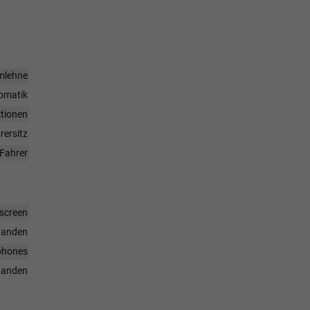
rmlehne
omatik
ktionen
rersitz
Fahrer
hscreen
handen
tphones
handen