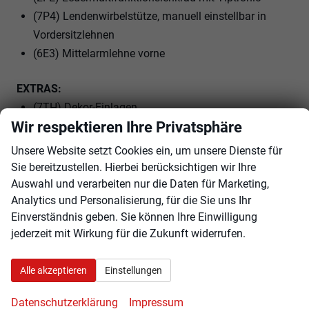
(7P4) Lendenwirbelstütze, manuell einstellbar in
Vordersitzlehnen
(6E3) Mittelarmlehne vorne
EXTRAS:
(7TH) Dekor-Einlagen
Wir respektieren Ihre Privatsphäre
(3GD) Ebener Ladeboden im Gepäckraum
(I8U) SKODA Infotainment
Unsere Website setzt Cookies ein, um unsere Dienste für
(7J1) volldigitales Kombiinstrument (virtual Cockpit)
Sie bereitzustellen. Hierbei berücksichtigen wir Ihre
(3S2) Dachreling schwarz
Auswahl und verarbeiten nur die Daten für Marketing,
Analytics und Personalisierung, für die Sie uns Ihr
(8IT) LED- Hauptscheinwerfer
Einverständnis geben. Sie können Ihre Einwilligung
(HN) Loft
jederzeit mit Wirkung für die Zukunft widerrufen.
(8WB) Nebelscheinwerfer
(1G1) Reserverad, platzsparend
Alle akzeptieren
Einstellungen
(N3A) Sitzbezüge in Stoff
(CY0) Stahlräder 16Zoll ET 35 ""Tecton""
Datenschutzerklärung
Impressum