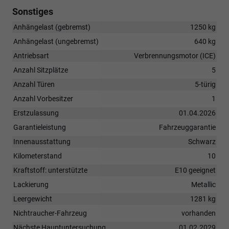
Sonstiges
Anhängelast (gebremst)
1250 kg
Anhängelast (ungebremst)
640 kg
Antriebsart
Verbrennungsmotor (ICE)
Anzahl Sitzplätze
5
Anzahl Türen
5-türig
Anzahl Vorbesitzer
1
Erstzulassung
01.04.2026
Garantieleistung
Fahrzeuggarantie
Innenausstattung
Schwarz
Kilometerstand
10
Kraftstoff: unterstützte
E10 geeignet
Lackierung
Metallic
Leergewicht
1281 kg
Nichtraucher-Fahrzeug
vorhanden
Nächste Hauptuntersuchung
01.02.2029