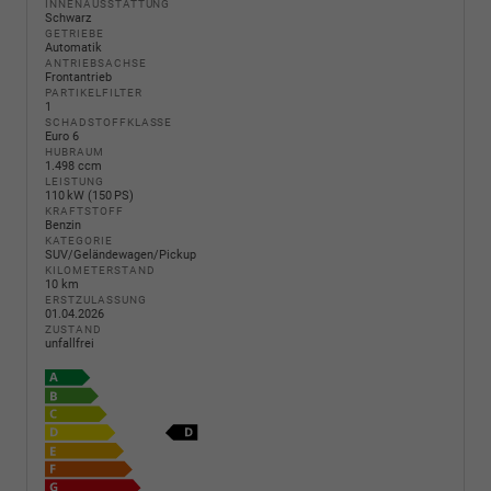
INNENAUSSTATTUNG
Schwarz
GETRIEBE
Automatik
ANTRIEBSACHSE
Frontantrieb
PARTIKELFILTER
1
SCHADSTOFFKLASSE
Euro 6
HUBRAUM
1.498 ccm
LEISTUNG
110 kW (150 PS)
KRAFTSTOFF
Benzin
KATEGORIE
SUV/Geländewagen/Pickup
KILOMETERSTAND
10 km
ERSTZULASSUNG
01.04.2026
ZUSTAND
unfallfrei