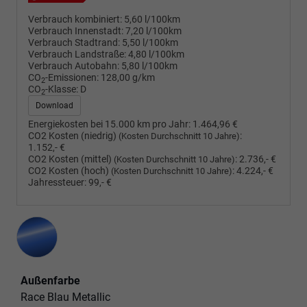
Verbrauch kombiniert:
5,60 l/100km
Verbrauch Innenstadt:
7,20 l/100km
Verbrauch Stadtrand:
5,50 l/100km
Verbrauch Landstraße:
4,80 l/100km
Verbrauch Autobahn:
5,80 l/100km
CO
-Emissionen:
128,00 g/km
2
CO
-Klasse:
D
2
Download
Energiekosten bei 15.000 km pro Jahr:
1.464,96 €
CO2 Kosten (niedrig)
:
(Kosten Durchschnitt 10 Jahre)
1.152,- €
CO2 Kosten (mittel)
:
2.736,- €
(Kosten Durchschnitt 10 Jahre)
CO2 Kosten (hoch)
:
4.224,- €
(Kosten Durchschnitt 10 Jahre)
Jahressteuer:
99,- €
Außenfarbe
Race Blau Metallic