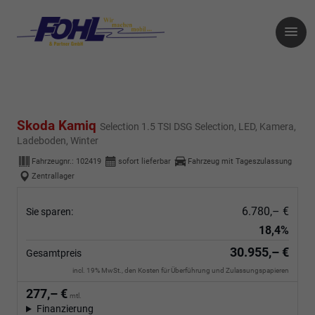
Skoda Kamiq
Selection 1.5 TSI DSG Selection, LED, Kamera,
Ladeboden, Winter
Fahrzeugnr.:
102419
sofort lieferbar
Fahrzeug mit Tageszulassung
Zentrallager
6.780,– €
Sie sparen:
18,4%
30.955,– €
Gesamtpreis
incl. 19% MwSt., den Kosten für Überführung und Zulassungspapieren
277,– €
mtl.
Finanzierung