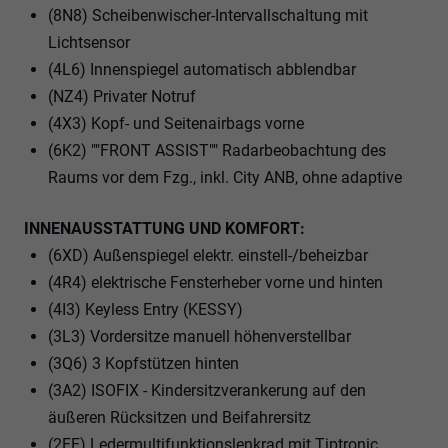
(8N8) Scheibenwischer-Intervallschaltung mit
Lichtsensor
(4L6) Innenspiegel automatisch abblendbar
(NZ4) Privater Notruf
(4X3) Kopf- und Seitenairbags vorne
(6K2) ""FRONT ASSIST"" Radarbeobachtung des
Raums vor dem Fzg., inkl. City ANB, ohne adaptive
INNENAUSSTATTUNG UND KOMFORT:
(6XD) Außenspiegel elektr. einstell-/beheizbar
(4R4) elektrische Fensterheber vorne und hinten
(4I3) Keyless Entry (KESSY)
(3L3) Vordersitze manuell höhenverstellbar
(3Q6) 3 Kopfstützen hinten
(3A2) ISOFIX - Kindersitzverankerung auf den
äußeren Rücksitzen und Beifahrersitz
(2FE) Ledermultifunktionslenkrad mit Tiptronic