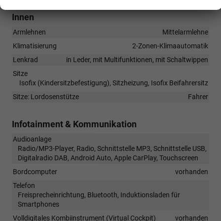
Innen
Armlehnen
Mittelarmlehne
Klimatisierung
2-Zonen-Klimaautomatik
Lenkrad
in Leder, mit Multifunktionen, mit Schaltwippen
Sitze
Isofix (Kindersitzbefestigung), Sitzheizung, Isofix Beifahrersitz
Sitze: Lordosenstütze
Fahrer
Infotainment & Kommunikation
Audioanlage
Radio/MP3-Player, Radio, Schnittstelle MP3, Schnittstelle USB,
Digitalradio DAB, Android Auto, Apple CarPlay, Touchscreen
Bordcomputer
vorhanden
Telefon
Freisprecheinrichtung, Bluetooth, Induktionsladen für
Smartphones
Volldigitales Kombiinstrument (Virtual Cockpit)
vorhanden