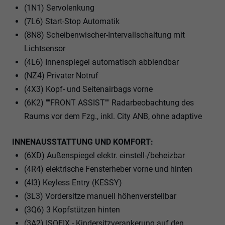
(1N1) Servolenkung
(7L6) Start-Stop Automatik
(8N8) Scheibenwischer-Intervallschaltung mit
Lichtsensor
(4L6) Innenspiegel automatisch abblendbar
(NZ4) Privater Notruf
(4X3) Kopf- und Seitenairbags vorne
(6K2) ""FRONT ASSIST"" Radarbeobachtung des
Raums vor dem Fzg., inkl. City ANB, ohne adaptive
INNENAUSSTATTUNG UND KOMFORT:
(6XD) Außenspiegel elektr. einstell-/beheizbar
(4R4) elektrische Fensterheber vorne und hinten
(4I3) Keyless Entry (KESSY)
(3L3) Vordersitze manuell höhenverstellbar
(3Q6) 3 Kopfstützen hinten
(3A2) ISOFIX - Kindersitzverankerung auf den