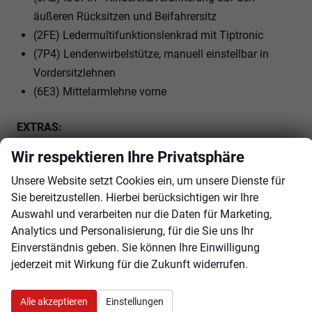
äußeren Rücksitzen und Beifahrersitz
(2FE) Ledermultifunktionslenkrad mit Tiptronic
(7P4) Lendenwirbelstütze, manuell einstellbar in
Vordersitzlehnen
(6E3) Mittelarmlehne vorne
EXTRAS:
(7TH) Dekor-Einlagen
Wir respektieren Ihre Privatsphäre
(3GD) Ebener Ladeboden im Gepäckraum
Unsere Website setzt Cookies ein, um unsere Dienste für
(I8U) SKODA Infotainment
Sie bereitzustellen. Hierbei berücksichtigen wir Ihre
(7J1) volldigitales Kombiinstrument (virtual Cockpit)
Auswahl und verarbeiten nur die Daten für Marketing,
(3S2) Dachreling schwarz
Analytics und Personalisierung, für die Sie uns Ihr
(8IT) LED- Hauptscheinwerfer
Einverständnis geben. Sie können Ihre Einwilligung
(HN) Loft
jederzeit mit Wirkung für die Zukunft widerrufen.
(8WB) Nebelscheinwerfer
(1G1) Reserverad, platzsparend
Alle akzeptieren
Einstellungen