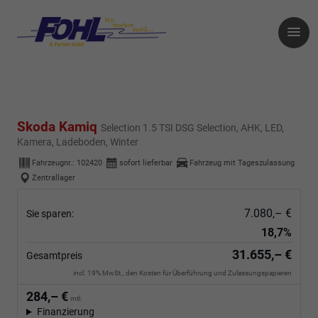
Skoda Kamiq
Selection 1.5 TSI DSG Selection, AHK, LED,
Kamera, Ladeboden, Winter
Fahrzeugnr.:
102420
sofort lieferbar
Fahrzeug mit Tageszulassung
Zentrallager
7.080,– €
Sie sparen:
18,7%
31.655,– €
Gesamtpreis
incl. 19% MwSt., den Kosten für Überführung und Zulassungspapieren
284,– €
mtl.
Finanzierung