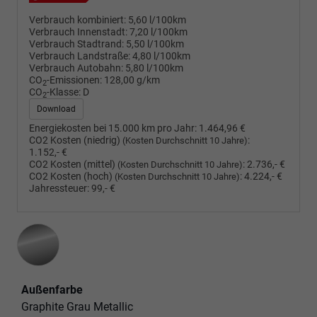
Verbrauch kombiniert:
5,60 l/100km
Verbrauch Innenstadt:
7,20 l/100km
Verbrauch Stadtrand:
5,50 l/100km
Verbrauch Landstraße:
4,80 l/100km
Verbrauch Autobahn:
5,80 l/100km
CO
-Emissionen:
128,00 g/km
2
CO
-Klasse:
D
2
Download
Energiekosten bei 15.000 km pro Jahr:
1.464,96 €
CO2 Kosten (niedrig)
:
(Kosten Durchschnitt 10 Jahre)
1.152,- €
CO2 Kosten (mittel)
:
2.736,- €
(Kosten Durchschnitt 10 Jahre)
CO2 Kosten (hoch)
:
4.224,- €
(Kosten Durchschnitt 10 Jahre)
Jahressteuer:
99,- €
Außenfarbe
Graphite Grau Metallic