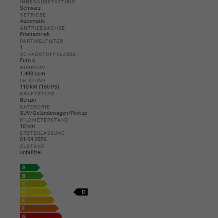
INNENAUSSTATTUNG
Schwarz
GETRIEBE
Automatik
ANTRIEBSACHSE
Frontantrieb
PARTIKELFILTER
1
SCHADSTOFFKLASSE
Euro 6
HUBRAUM
1.498 ccm
LEISTUNG
110 kW (150 PS)
KRAFTSTOFF
Benzin
KATEGORIE
SUV/Geländewagen/Pickup
KILOMETERSTAND
10 km
ERSTZULASSUNG
01.04.2026
ZUSTAND
unfallfrei