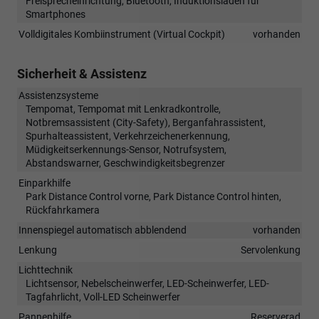
Freisprecheinrichtung, Bluetooth, Induktionsladen für
Smartphones
Volldigitales Kombiinstrument (Virtual Cockpit)
vorhanden
Sicherheit & Assistenz
Assistenzsysteme
Tempomat, Tempomat mit Lenkradkontrolle,
Notbremsassistent (City-Safety), Berganfahrassistent,
Spurhalteassistent, Verkehrzeichenerkennung,
Müdigkeitserkennungs-Sensor, Notrufsystem,
Abstandswarner, Geschwindigkeitsbegrenzer
Einparkhilfe
Park Distance Control vorne, Park Distance Control hinten,
Rückfahrkamera
Innenspiegel automatisch abblendend
vorhanden
Lenkung
Servolenkung
Lichttechnik
Lichtsensor, Nebelscheinwerfer, LED-Scheinwerfer, LED-
Tagfahrlicht, Voll-LED Scheinwerfer
Pannenhilfe
Reserverad