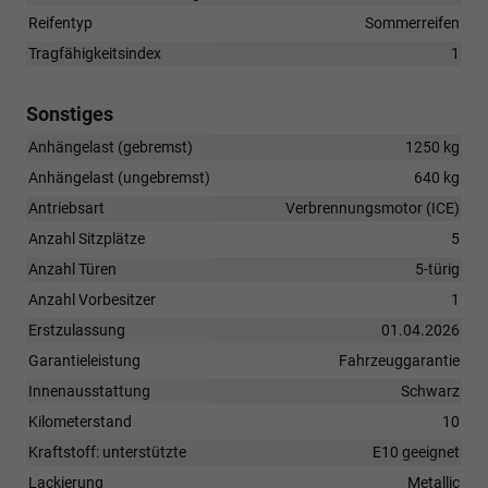
Reifentyp
Sommerreifen
Tragfähigkeitsindex
1
Sonstiges
Anhängelast (gebremst)
1250 kg
Anhängelast (ungebremst)
640 kg
Antriebsart
Verbrennungsmotor (ICE)
Anzahl Sitzplätze
5
Anzahl Türen
5-türig
Anzahl Vorbesitzer
1
Erstzulassung
01.04.2026
Garantieleistung
Fahrzeuggarantie
Innenausstattung
Schwarz
Kilometerstand
10
Kraftstoff: unterstützte
E10 geeignet
Lackierung
Metallic