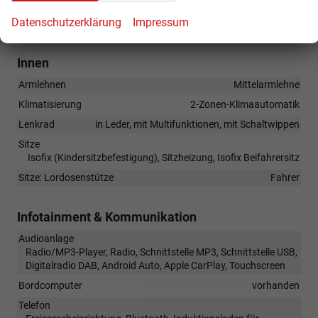
(N3A) Sitzbezüge in Stoff
Datenschutzerklärung
Impressum
(CY0) Stahlräder 16Zoll ET 35 ""Tecton""
Innen
Armlehnen
Mittelarmlehne
Klimatisierung
2-Zonen-Klimaautomatik
Lenkrad
in Leder, mit Multifunktionen, mit Schaltwippen
Sitze
Isofix (Kindersitzbefestigung), Sitzheizung, Isofix Beifahrersitz
Sitze: Lordosenstütze
Fahrer
Infotainment & Kommunikation
Audioanlage
Radio/MP3-Player, Radio, Schnittstelle MP3, Schnittstelle USB,
Digitalradio DAB, Android Auto, Apple CarPlay, Touchscreen
Bordcomputer
vorhanden
Telefon