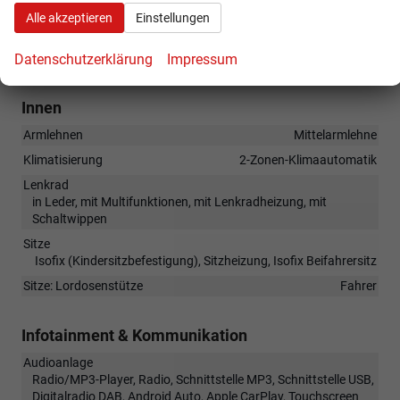
(1G1) Reserverad, platzsparend
Alle akzeptieren
Einstellungen
(8N6) Licht-/ Regensensor
(N3A) Sitzbezüge in Stoff
Datenschutzerklärung
Impressum
Innen
Armlehnen
Mittelarmlehne
Klimatisierung
2-Zonen-Klimaautomatik
Lenkrad
in Leder, mit Multifunktionen, mit Lenkradheizung, mit
Schaltwippen
Sitze
Isofix (Kindersitzbefestigung), Sitzheizung, Isofix Beifahrersitz
Sitze: Lordosenstütze
Fahrer
Infotainment & Kommunikation
Audioanlage
Radio/MP3-Player, Radio, Schnittstelle MP3, Schnittstelle USB,
Digitalradio DAB, Android Auto, Apple CarPlay, Touchscreen