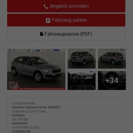
Angebot anfordern
Fahrzeug parken
Fahrzeugexpose (PDF)
+34
AUSSENFARBE
Smokey Diamond Silver Metallic
INNENAUSSTATTUNG
Schwarz
GETRIEBE
Automatik
ANTRIEBSACHSE
Frontantrieb