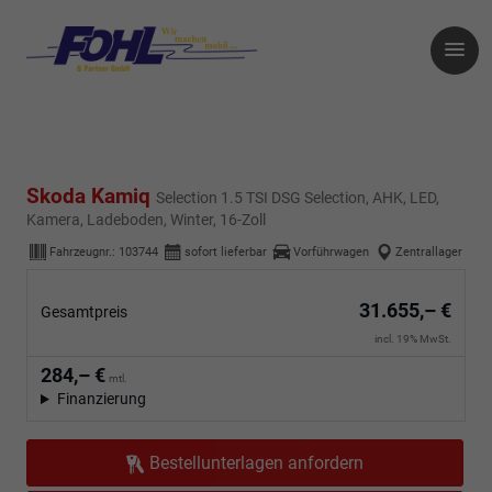
Skoda Kamiq
Selection 1.5 TSI DSG Selection, AHK, LED,
Kamera, Ladeboden, Winter, 16-Zoll
Fahrzeugnr.:
103744
sofort lieferbar
Vorführwagen
Zentrallager
31.655,– €
Gesamtpreis
incl. 19% MwSt.
284,– €
mtl.
Finanzierung
Bestellunterlagen anfordern