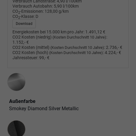
Verbrauch Landstraße:
4,90 l/100km
Verbrauch Autobahn:
5,90 l/100km
CO
-Emissionen:
128,00 g/km
2
CO
-Klasse:
D
2
Download
Energiekosten bei 15.000 km pro Jahr:
1.491,12 €
CO2 Kosten (niedrig)
:
(Kosten Durchschnitt 10 Jahre)
1.152,- €
CO2 Kosten (mittel)
:
2.736,- €
(Kosten Durchschnitt 10 Jahre)
CO2 Kosten (hoch)
:
4.224,- €
(Kosten Durchschnitt 10 Jahre)
Jahressteuer:
99,- €
Außenfarbe
Smokey Diamond Silver Metallic
Innenausstattung