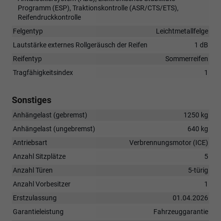
Programm (ESP), Traktionskontrolle (ASR/CTS/ETS),
Reifendruckkontrolle
Felgentyp
Leichtmetallfelge
Lautstärke externes Rollgeräusch der Reifen
1 dB
Reifentyp
Sommerreifen
Tragfähigkeitsindex
1
Sonstiges
Anhängelast (gebremst)
1250 kg
Anhängelast (ungebremst)
640 kg
Antriebsart
Verbrennungsmotor (ICE)
Anzahl Sitzplätze
5
Anzahl Türen
5-türig
Anzahl Vorbesitzer
1
Erstzulassung
01.04.2026
Garantieleistung
Fahrzeuggarantie