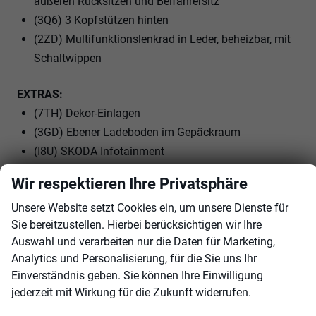
äußeren Rücksitzen und Beifahrersitz
(3Q6) 3 Kopfstützen hinten
(2ZD) Multifunktionslenkrad in Leder, beheizbar, mit
Schaltwippen
EXTRAS:
(7TH) Dekor-Einlagen
(3GD) Ebener Ladeboden im Gepäckraum
(I8U) SKODA Infotainment
(7J1) volldigitales Kombiinstrument (virtual Cockpit)
Wir respektieren Ihre Privatsphäre
(8IT) LED- Hauptscheinwerfer
Unsere Website setzt Cookies ein, um unsere Dienste für
(8VN) LED-SBBR-Leuchte, Fahrtrichtungsanzeiger
Sie bereitzustellen. Hierbei berücksichtigen wir Ihre
animiert, spezielles Styling
Auswahl und verarbeiten nur die Daten für Marketing,
(WIH) LIGHT and VIEW
Analytics und Personalisierung, für die Sie uns Ihr
(CF1) 4 Leichtmetallräder 6 J x 16 Zoll ""Orion""
Einverständnis geben. Sie können Ihre Einwilligung
(3S2) Dachreling schwarz
jederzeit mit Wirkung für die Zukunft widerrufen.
(HN) Loft