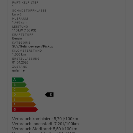
PARTIKELFILTER
1
SCHADSTOFFKLASSE
Euro 6
HUBRAUM
1.498 ccm
LEISTUNG
110 kW (150 PS)
KRAFTSTOFF
Benzin
KATEGORIE
SUV/Geländewagen/Pickup
KILOMETERSTAND
1.000 km
ERSTZULASSUNG
01.04.2026
ZUSTAND
unfallfrei
Verbrauch kombiniert:
5,70 l/100km
Verbrauch Innenstadt:
7,20 l/100km
Verbrauch Stadtrand:
5,50 l/100km