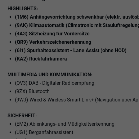
HIGHLIGHTS:
(1M6) Anhängevorrichtung schwenkbar (elektr. auslös
(9AK) Klimaautomatik (Climatronic mit Stauluftregelun
(4A3) Sitzheizung für Vordersitze
(QR9) Verkehrszeichenerkennung
(6I1) Spurhalteassistent - Lane Assist (ohne HOD)
(KA2) Rückfahrkamera
MULTIMEDIA UND KOMMUNIKATION:
(QV3) DAB - Digitaler Radioempfang
(9ZX) Bluetooth
(9WJ) Wired & Wireless Smart Link+ (Navigation über Ap
SICHERHEIT:
(EM2) Ablenkungs- und Müdigkeitserkennung
(UG1) Berganfahrassistent