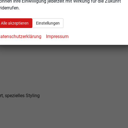
önnen Ihre Einwilligung jederzeit mit Wirkung für die Zukunft
itzlehnen
iderrufen.
cksitzen und Beifahrersitz
Alle akzeptieren
Einstellungen
altwippen
atenschutzerklärung
Impressum
, spezielles Styling