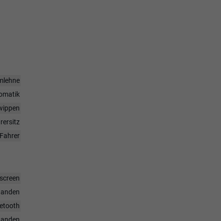
rmlehne
omatik
twippen
rersitz
Fahrer
hscreen
handen
uetooth
handen