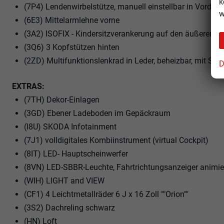
k
(7P4) Lendenwirbelstütze, manuell einstellbar in Vorders
w
(6E3) Mittelarmlehne vorne
(3A2) ISOFIX - Kindersitzverankerung auf den äußeren Rü
(3Q6) 3 Kopfstützen hinten
(2ZD) Multifunktionslenkrad in Leder, beheizbar, mit Sch
D
EXTRAS:
(7TH) Dekor-Einlagen
(3GD) Ebener Ladeboden im Gepäckraum
(I8U) SKODA Infotainment
(7J1) volldigitales Kombiinstrument (virtual Cockpit)
(8IT) LED- Hauptscheinwerfer
(8VN) LED-SBBR-Leuchte, Fahrtrichtungsanzeiger animiert
(WIH) LIGHT and VIEW
(CF1) 4 Leichtmetallräder 6 J x 16 Zoll ""Orion""
(3S2) Dachreling schwarz
(HN) Loft