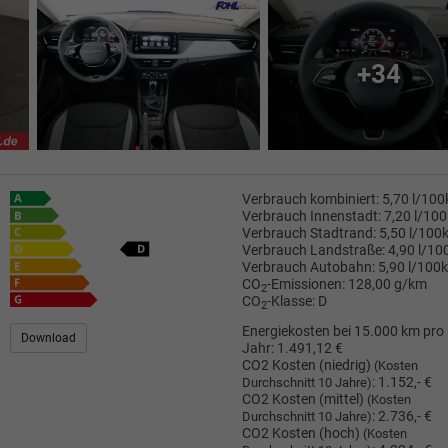
+34
Verbrauch kombiniert:
5,70 l/10
Verbrauch Innenstadt:
7,20 l/10
Verbrauch Stadtrand:
5,50 l/100
Verbrauch Landstraße:
4,90 l/1
Verbrauch Autobahn:
5,90 l/100
CO
-Emissionen:
128,00 g/km
2
CO
-Klasse:
D
2
Energiekosten bei 15.000 km pro
Download
Jahr:
1.491,12 €
CO2 Kosten (niedrig)
(Kosten
:
1.152,- €
Durchschnitt 10 Jahre)
CO2 Kosten (mittel)
(Kosten
:
2.736,- €
Durchschnitt 10 Jahre)
CO2 Kosten (hoch)
(Kosten