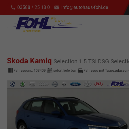
03588 / 25 18 0
info@autohaus-fohl.de
Skoda Kamiq
Selection 1.5 TSI DSG Select
Fahrzeugnr.:
103409
sofort lieferbar
Fahrzeug mit Tageszulassun