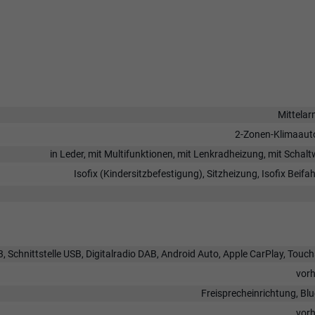
Mittela
2-Zonen-Klimaaut
in Leder, mit Multifunktionen, mit Lenkradheizung, mit Schal
Isofix (Kindersitzbefestigung), Sitzheizung, Isofix Beifah
, Schnittstelle USB, Digitalradio DAB, Android Auto, Apple CarPlay, Touc
vor
Freisprecheinrichtung, Bl
vor