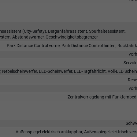
ssistent (City-Safety), Berganfahrassistent, Spurhalteassistent,
ystem, Abstandswarner, Geschwindigkeitsbegrenzer
Park Distance Control vorne, Park Distance Control hinten, Rückfah
vor
Servol
r, Nebelscheinwerfer, LED-Scheinwerfer, LED-Tagfahrlicht, Voll-LED Schei
Rese
vor
Zentralverriegelung mit Funkfernbe
Schw
Außenspiegel elektrisch anklappbar, Außenspiegel elektrisch vers