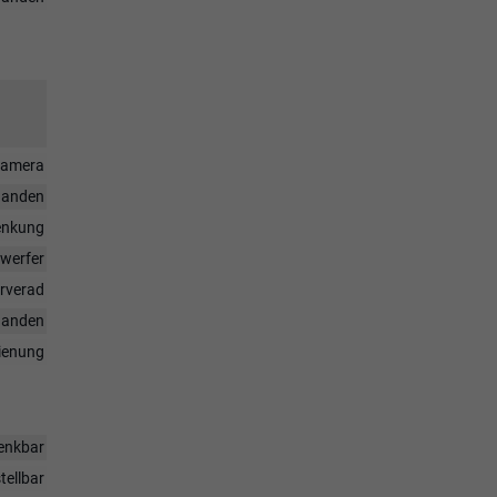
rkamera
handen
enkung
nwerfer
rverad
handen
dienung
enkbar
tellbar