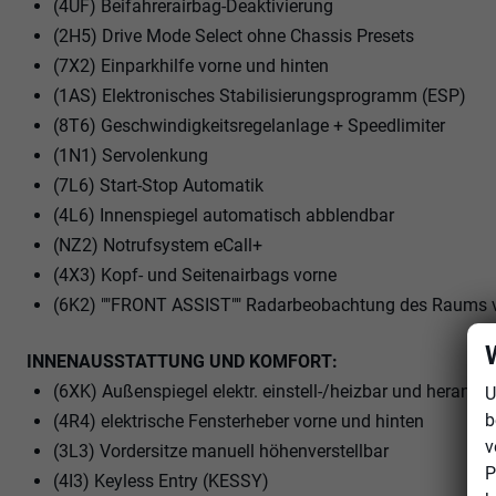
(4UF) Beifahrerairbag-Deaktivierung
(2H5) Drive Mode Select ohne Chassis Presets
(7X2) Einparkhilfe vorne und hinten
(1AS) Elektronisches Stabilisierungsprogramm (ESP)
(8T6) Geschwindigkeitsregelanlage + Speedlimiter
(1N1) Servolenkung
(7L6) Start-Stop Automatik
(4L6) Innenspiegel automatisch abblendbar
(NZ2) Notrufsystem eCall+
(4X3) Kopf- und Seitenairbags vorne
(6K2) ""FRONT ASSIST"" Radarbeobachtung des Raums vor
INNENAUSSTATTUNG UND KOMFORT:
(6XK) Außenspiegel elektr. einstell-/heizbar und herank
U
b
(4R4) elektrische Fensterheber vorne und hinten
v
(3L3) Vordersitze manuell höhenverstellbar
P
(4I3) Keyless Entry (KESSY)