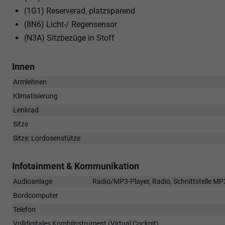
(1G1) Reserverad, platzsparend
(8N6) Licht-/ Regensensor
(N3A) Sitzbezüge in Stoff
Innen
Armlehnen
Klimatisierung
Lenkrad
Sitze
Sitze: Lordosenstütze
Infotainment & Kommunikation
Audioanlage
Radio/MP3-Player, Radio, Schnittstelle MP3
Bordcomputer
Telefon
Volldigitales Kombiinstrument (Virtual Cockpit)