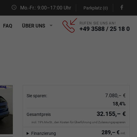
Mo.-Fr.: 9:00–17:00 Uhr
Parkplatz (
)
0
RUFEN SIE UNS AN!
FAQ
ÜBER UNS
+49 3588 / 25 18 0
7.080,– €
Sie sparen:
18,4%
32.155,– €
Gesamtpreis
incl. 19% MwSt., den Kosten für Überführung und Zulassungspapieren
289,– €
Finanzierung
mtl.