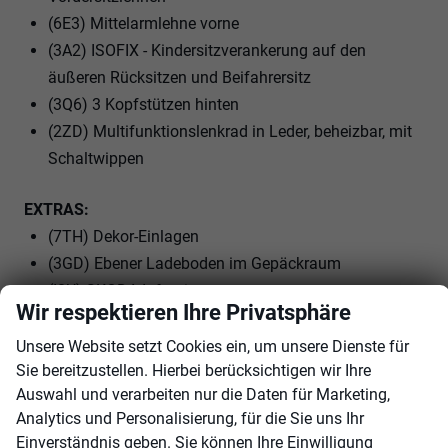
(6E3) Mittelarmlehne vorne
(3A2) ISOFIX - Kindersitzverankerung auf den
äußeren Rücksitzen und Beifahrersitz
(3Q6) 3 Kopfstützen hinten
(2ZD) Multifunktionslenkrad in Leder, beheizbar, mit
Schaltwippen
EXTRAS:
(7TH) Dekor-Einlagen
(3GD) Ebener Ladeboden im Gepäckraum
(I8U) SKODA Infotainment
Wir respektieren Ihre Privatsphäre
(7J1) volldigitales Kombiinstrument (virtual Cockpit)
(8IT) LED- Hauptscheinwerfer
Unsere Website setzt Cookies ein, um unsere Dienste für
Sie bereitzustellen. Hierbei berücksichtigen wir Ihre
(8VN) LED-SBBR-Leuchte, Fahrtrichtungsanzeiger
Auswahl und verarbeiten nur die Daten für Marketing,
animiert, spezielles Styling
Analytics und Personalisierung, für die Sie uns Ihr
(WIH) LIGHT and VIEW
Einverständnis geben. Sie können Ihre Einwilligung