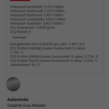
Verbrauch kombiniert:
5,70 l/100km
Verbrauch Innenstadt:
7,20 l/100km
Verbrauch Stadtrand:
5,50 l/100km
Verbrauch Landstraße:
4,90 l/100km
Verbrauch Autobahn:
5,90 l/100km
CO
-Emissionen:
128,00 g/km
2
CO
-Klasse:
D
2
Download
Energiekosten bei 15.000 km pro Jahr:
1.491,12 €
CO2 Kosten (niedrig)
:
(Kosten Durchschnitt 10 Jahre)
1.152,- €
CO2 Kosten (mittel)
:
2.736,- €
(Kosten Durchschnitt 10 Jahre)
CO2 Kosten (hoch)
:
4.224,- €
(Kosten Durchschnitt 10 Jahre)
Jahressteuer:
99,- €
Außenfarbe
Graphite Grau Metallic