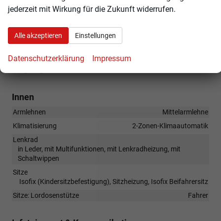
(CF1) 4 Leichtmetallräder 6 J x 16 Zoll ""Orion""
jederzeit mit Wirkung für die Zukunft widerrufen.
(3S2) Dachreling schwarz
(HN) Loft
Alle akzeptieren
Einstellungen
(1G1) Reserverad, platzsparend
(8N6) Licht-/ Regensensor
Datenschutzerklärung
Impressum
(N3A) Sitzbezüge in Stoff
Innen
Armlehnen
Mittelarmlehne
Klimatisierung
2-Zonen-Klimaautomatik
Lenkrad
in Leder, mit Multifunktionen, mit Lenkradheizung, mit
Schaltwippen
Sitze
Isofix (Kindersitzbefestigung), Sitzheizung, Isofix Beifahrersitz
Sitze: Lordosenstütze
Fahrer