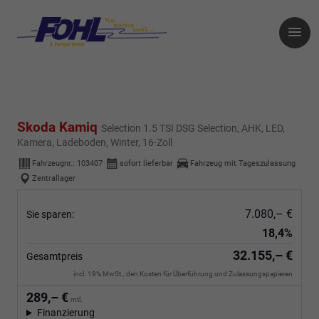
Skoda Kamiq
Selection 1.5 TSI DSG Selection, AHK, LED,
Kamera, Ladeboden, Winter, 16-Zoll
Fahrzeugnr.:
103407
sofort lieferbar
Fahrzeug mit Tageszulassung
Zentrallager
7.080,– €
Sie sparen:
18,4%
32.155,– €
Gesamtpreis
incl. 19% MwSt., den Kosten für Überführung und Zulassungspapieren
289,– €
mtl.
Finanzierung