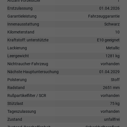
Anzahl Vorbesitzer
1
Erstzulassung
01.04.2026
Garantieleistung
Fahrzeuggarantie
Innenausstattung
Schwarz
Kilometerstand
10
Kraftstoff: unterstützte
E10 geeignet
Lackierung
Metallic
Leergewicht
1281 kg
Nichtraucher-Fahrzeug
vorhanden
Nächste Hauptuntersuchung
01.04.2029
Polsterung
Stoff
Radstand
2651 mm
Rußpartikelfilter / SCR
vorhanden
Stützlast
75 kg
Tageszulassung
vorhanden
Zustand
unfallfrei