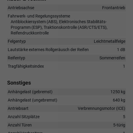
Antriebsachse
Frontantrieb
Fahrwerk- und Regelungssysteme
Antiblockiersystem (ABS), Elektronisches Stabilitäts-
Programm (ESP), Traktionskontrolle (ASR/CTS/ETS),
Reifendruckkontrolle
Felgentyp
Leichtmetallfelge
Lautstärke externes Rollgeräusch der Reifen
1 dB
Reifentyp
Sommerreifen
Tragfähigkeitsindex
1
Sonstiges
Anhängelast (gebremst)
1250 kg
Anhängelast (ungebremst)
640 kg
Antriebsart
Verbrennungsmotor (ICE)
Anzahl Sitzplätze
5
Anzahl Türen
5-türig