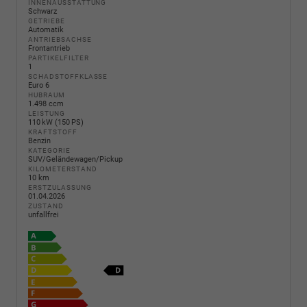
INNENAUSSTATTUNG
Schwarz
GETRIEBE
Automatik
ANTRIEBSACHSE
Frontantrieb
PARTIKELFILTER
1
SCHADSTOFFKLASSE
Euro 6
HUBRAUM
1.498 ccm
LEISTUNG
110 kW (150 PS)
KRAFTSTOFF
Benzin
KATEGORIE
SUV/Geländewagen/Pickup
KILOMETERSTAND
10 km
ERSTZULASSUNG
01.04.2026
ZUSTAND
unfallfrei