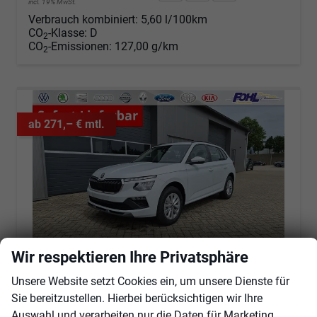
incl. 19% MwSt.
Verbrauch kombiniert:
5,60 l/100km
CO
-Klasse:
D
2
CO
-Emissionen:
127,00 g/km
2
ab 271,– € mtl.
Wir respektieren Ihre Privatsphäre
Unsere Website setzt Cookies ein, um unsere Dienste für
Sie bereitzustellen. Hierbei berücksichtigen wir Ihre
Skoda Kamiq
1.0 TSI 115PS DSG Selection Rückf.Kamera PDC v+h Sitzheizung Klimaautomatik Skoda-Radio Apple CarPlay + Android Auto Tempomat Garantieverlängerung 16"LM
Auswahl und verarbeiten nur die Daten für Marketing,