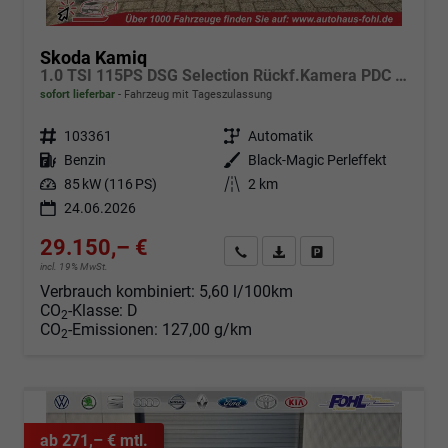
Skoda Kamiq
1.0 TSI 115PS DSG Selection Rückf.Kamera PDC v+h Sitzheizung Klimaautomatik Skoda-Radio Apple CarPlay + Android Auto Tempomat Garantieverlängerung 16"LM
sofort lieferbar
Fahrzeug mit Tageszulassung
Fahrzeugnr.
103361
Getriebe
Automatik
Kraftstoff
Benzin
Außenfarbe
Black-Magic Perleffekt
Leistung
85 kW (116 PS)
Kilometerstand
2 km
24.06.2026
29.150,– €
Angebot anfordern
Fahrzeugexpose (PDF)
Fahrzeug parken
incl. 19% MwSt.
Verbrauch kombiniert:
5,60 l/100km
CO
-Klasse:
D
2
CO
-Emissionen:
127,00 g/km
2
ab 271,– € mtl.