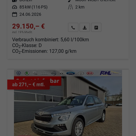
Leistung
85 kW (116 PS)
Kilometerstand
2 km
24.06.2026
29.150,– €
Angebot anfordern
Fahrzeugexpose (PDF)
Fahrzeug parken
incl. 19% MwSt.
Verbrauch kombiniert:
5,60 l/100km
CO
-Klasse:
D
2
CO
-Emissionen:
127,00 g/km
2
ab 271,– € mtl.