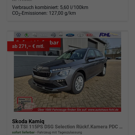
Verbrauch kombiniert:
5,60 l/100km
CO
-Emissionen:
127,00 g/km
2
ab 271,– € mtl.
Skoda Kamiq
1.0 TSI 115PS DSG Selection Rückf.Kamera PDC v+h Sitzheizung Klimaautomatik Skoda-Radio Apple CarPlay + Android Auto Tempomat Garantieverlängerung 16"LM
sofort lieferbar
Fahrzeug mit Tageszulassung