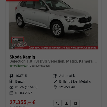
Skoda Kamiq
Selection 1.0 TSI DSG Selection, Matrix, Kamera, Winter, 16-Zoll, 4-J Garantie
sofort lieferbar
Gebrauchtwagen
Fahrzeugnr.
103715
Getriebe
Automatik
Kraftstoff
Benzin
Außenfarbe
Brillant Silber Metallic
Leistung
85 kW (116 PS)
Kilometerstand
12.450 km
01.03.2025
27.355,– €
Angebot anfordern
Fahrzeugexpose (PDF)
Fahrzeug parken
incl. 19% MwSt.