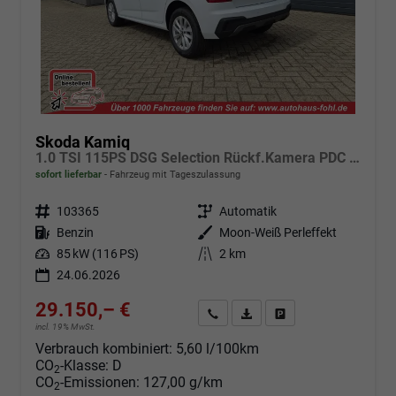
Skoda Kamiq
1.0 TSI 115PS DSG Selection Rückf.Kamera PDC v+h Sitzheizung Klimaautomatik Skoda-Radio Apple CarPlay + Android Auto Tempomat Garantieverlängerung 16"LM
sofort lieferbar
Fahrzeug mit Tageszulassung
Fahrzeugnr.
103365
Getriebe
Automatik
Kraftstoff
Benzin
Außenfarbe
Moon-Weiß Perleffekt
Leistung
85 kW (116 PS)
Kilometerstand
2 km
24.06.2026
29.150,– €
Angebot anfordern
Fahrzeugexpose (PDF)
Fahrzeug parken
incl. 19% MwSt.
Verbrauch kombiniert:
5,60 l/100km
CO
-Klasse:
D
2
CO
-Emissionen:
127,00 g/km
2