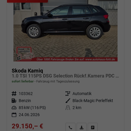
Skoda Kamiq
1.0 TSI 115PS DSG Selection Rückf.Kamera PDC v+h Sitzheizung Klimaautomatik Skoda-Radio Apple CarPlay + Android Auto Tempomat Garantieverlängerung 16"LM
sofort lieferbar
Fahrzeug mit Tageszulassung
Fahrzeugnr.
103362
Getriebe
Automatik
Kraftstoff
Benzin
Außenfarbe
Black-Magic Perleffekt
Leistung
85 kW (116 PS)
Kilometerstand
2 km
24.06.2026
29.150,– €
Angebot anfordern
Fahrzeugexpose (PDF)
Fahrzeug parken