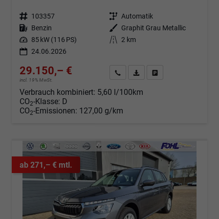
Fahrzeugnr.
103357
Getriebe
Automatik
Kraftstoff
Benzin
Außenfarbe
Graphit Grau Metallic
Leistung
85 kW (116 PS)
Kilometerstand
2 km
24.06.2026
29.150,– €
Angebot anfordern
Fahrzeugexpose (PDF)
Fahrzeug parken
incl. 19% MwSt.
Verbrauch kombiniert:
5,60 l/100km
CO
-Klasse:
D
2
CO
-Emissionen:
127,00 g/km
2
ab 271,– € mtl.