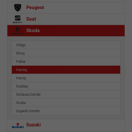
Peugeot
Seat
Skoda
Citigo
Elroq
Fabia
Kamiq
Karoq
Kodiaq
Octavia Combi
Scala
Superb Combi
Suzuki