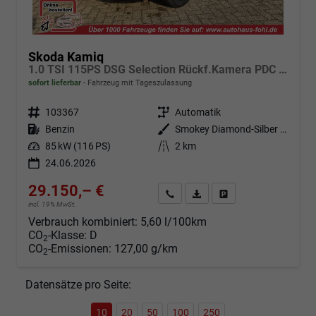
Skoda Kamiq
1.0 TSI 115PS DSG Selection Rückf.Kamera PDC v+h Sitzheizung Klimaautomatik Skoda-Radio Apple CarPlay + Android Auto Tempomat Garantieverlängerung 16"LM
sofort lieferbar
Fahrzeug mit Tageszulassung
Fahrzeugnr.
103367
Getriebe
Automatik
Kraftstoff
Benzin
Außenfarbe
Smokey Diamond-Silber Metallic
Leistung
85 kW (116 PS)
Kilometerstand
2 km
24.06.2026
29.150,– €
Angebot anfordern
Fahrzeugexpose (PDF)
Fahrzeug parken
incl. 19% MwSt.
Verbrauch kombiniert:
5,60 l/100km
CO
-Klasse:
D
2
CO
-Emissionen:
127,00 g/km
2
Datensätze pro Seite:
10
20
50
100
250