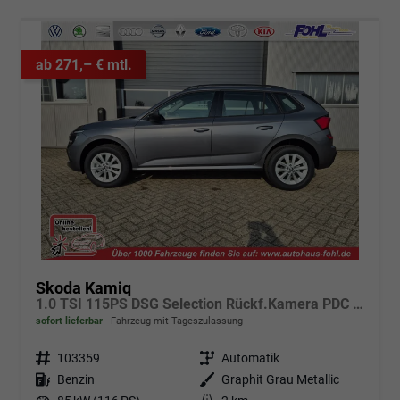
ab 271,– € mtl.
Skoda Kamiq
1.0 TSI 115PS DSG Selection Rückf.Kamera PDC v+h Sitzheizung Klimaautomatik Skoda-Radio Apple CarPlay + Android Auto Tempomat Garantieverlängerung 16"LM
sofort lieferbar
Fahrzeug mit Tageszulassung
Fahrzeugnr.
103359
Getriebe
Automatik
Kraftstoff
Benzin
Außenfarbe
Graphit Grau Metallic