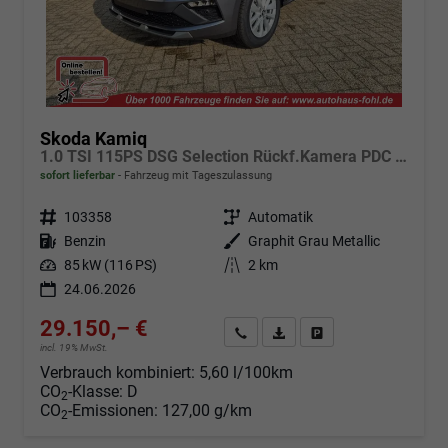
Skoda Kamiq
1.0 TSI 115PS DSG Selection Rückf.Kamera PDC v+h Sitzheizung Klimaautomatik Skoda-Radio Apple CarPlay + Android Auto Tempomat Garantieverlängerung 16"LM
sofort lieferbar
Fahrzeug mit Tageszulassung
Fahrzeugnr.
103358
Getriebe
Automatik
Kraftstoff
Benzin
Außenfarbe
Graphit Grau Metallic
Leistung
85 kW (116 PS)
Kilometerstand
2 km
24.06.2026
29.150,– €
Angebot anfordern
Fahrzeugexpose (PDF)
Fahrzeug parken
incl. 19% MwSt.
Verbrauch kombiniert:
5,60 l/100km
CO
-Klasse:
D
2
CO
-Emissionen:
127,00 g/km
2