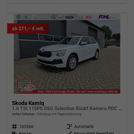
ab 271,– € mtl.
Skoda Kamiq
1.0 TSI 115PS DSG Selection Rückf.Kamera PDC v+h Sitzheizung Klimaautomatik Skoda-Radio Apple CarPlay + Android Auto Tempomat Garantieverlängerung 16"LM
sofort lieferbar
Fahrzeug mit Tageszulassung
Fahrzeugnr.
103366
Getriebe
Automatik
Kraftstoff
Benzin
Außenfarbe
Moon-Weiß Perleffekt