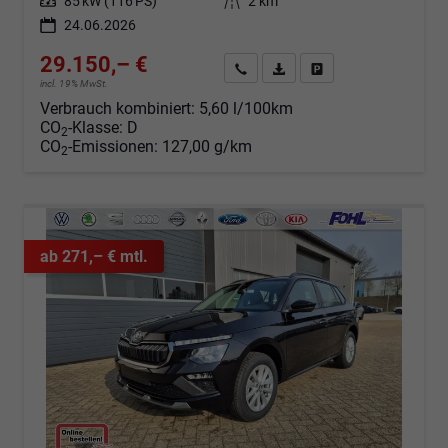
Leistung
85 kW (116 PS)
Kilometerstand
2 km
24.06.2026
29.150,– €
Angebot anfordern
Fahrzeugexpose (PDF)
Fahrzeug parken
incl. 19% MwSt.
Verbrauch kombiniert:
5,60 l/100km
CO
-Klasse:
D
2
CO
-Emissionen:
127,00 g/km
2
ab 271,– € mtl.