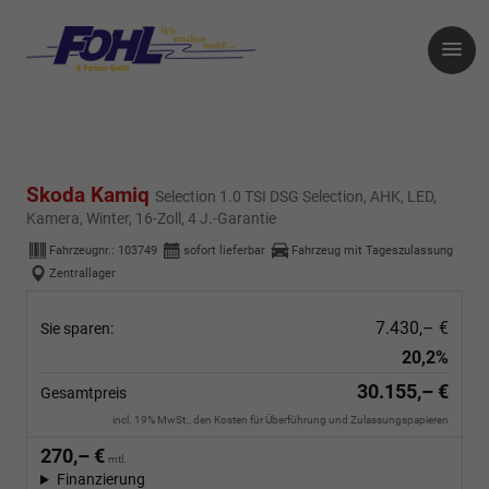
Skoda Kamiq
Selection 1.0 TSI DSG Selection, AHK, LED,
Kamera, Winter, 16-Zoll, 4 J.-Garantie
Fahrzeugnr.:
103749
sofort lieferbar
Fahrzeug mit Tageszulassung
Zentrallager
7.430,– €
Sie sparen:
20,2%
30.155,– €
Gesamtpreis
incl. 19% MwSt., den Kosten für Überführung und Zulassungspapieren
270,– €
mtl.
Finanzierung