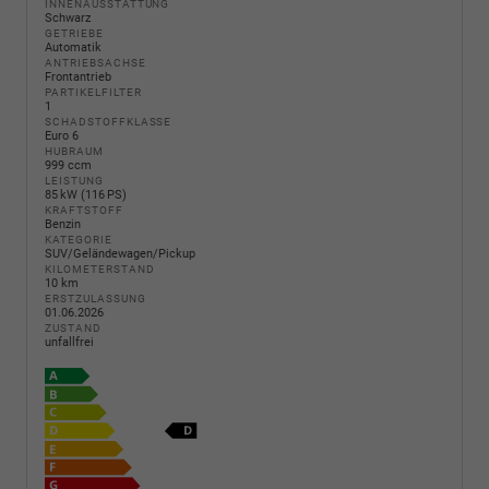
INNENAUSSTATTUNG
Schwarz
GETRIEBE
Automatik
ANTRIEBSACHSE
Frontantrieb
PARTIKELFILTER
1
SCHADSTOFFKLASSE
Euro 6
HUBRAUM
999 ccm
LEISTUNG
85 kW (116 PS)
KRAFTSTOFF
Benzin
KATEGORIE
SUV/Geländewagen/Pickup
KILOMETERSTAND
10 km
ERSTZULASSUNG
01.06.2026
ZUSTAND
unfallfrei