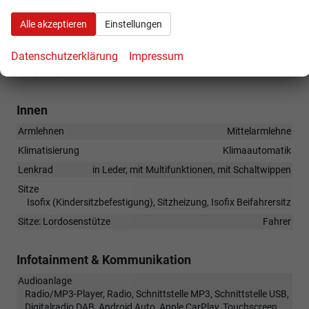
(HN) Loft
Alle akzeptieren
Einstellungen
(1G1) Reserverad, platzsparend
(8WB) Nebelscheinwerfer
Datenschutzerklärung
Impressum
(N3A) Sitzbezüge in Stoff
Innen
Armlehnen
Mittelarmlehne
Klimatisierung
Klimaautomatik
Lenkrad
in Leder, mit Multifunktionen, mit Schaltwippen
Sitze
Isofix (Kindersitzbefestigung), Sitzheizung, Isofix Beifahrersitz
Sitze: Lordosenstütze
Fahrer
Infotainment & Kommunikation
Audioanlage
Radio/MP3-Player, Radio, Schnittstelle MP3, Schnittstelle USB,
Digitalradio DAB, Android Auto, Apple CarPlay, Touchscreen