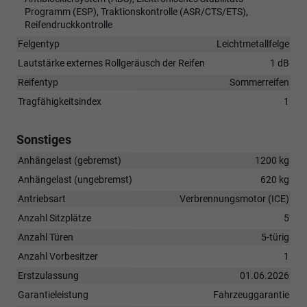
Programm (ESP), Traktionskontrolle (ASR/CTS/ETS),
Reifendruckkontrolle
Felgentyp
Leichtmetallfelge
Lautstärke externes Rollgeräusch der Reifen
1 dB
Reifentyp
Sommerreifen
Tragfähigkeitsindex
1
Sonstiges
Anhängelast (gebremst)
1200 kg
Anhängelast (ungebremst)
620 kg
Antriebsart
Verbrennungsmotor (ICE)
Anzahl Sitzplätze
5
Anzahl Türen
5-türig
Anzahl Vorbesitzer
1
Erstzulassung
01.06.2026
Garantieleistung
Fahrzeuggarantie