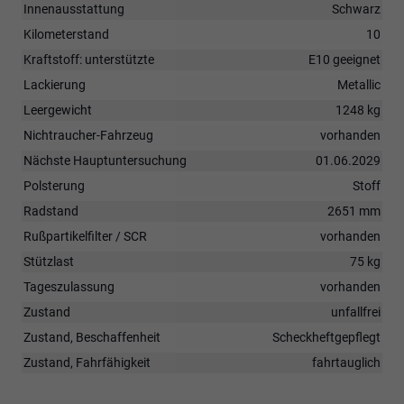
Innenausstattung
Schwarz
Kilometerstand
10
Kraftstoff: unterstützte
E10 geeignet
Lackierung
Metallic
Leergewicht
1248 kg
Nichtraucher-Fahrzeug
vorhanden
Nächste Hauptuntersuchung
01.06.2029
Polsterung
Stoff
Radstand
2651 mm
Rußpartikelfilter / SCR
vorhanden
Stützlast
75 kg
Tageszulassung
vorhanden
Zustand
unfallfrei
Zustand, Beschaffenheit
Scheckheftgepflegt
Zustand, Fahrfähigkeit
fahrtauglich