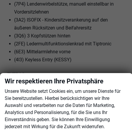
(7P4) Lendenwirbelstütze, manuell einstellbar in
Vordersitzlehnen
(3A2) ISOFIX - Kindersitzverankerung auf den
äußeren Rücksitzen und Beifahrersitz
(3Q6) 3 Kopfstützen hinten
(2FE) Ledermultifunktionslenkrad mit Tiptronic
(6E3) Mittelarmlehne vorne
(4I3) Keyless Entry (KESSY)
EXTRAS:
Wir respektieren Ihre Privatsphäre
(3S2) Dachreling schwarz
(7TH) Dekor-Einlagen
Unsere Website setzt Cookies ein, um unsere Dienste für
Sie bereitzustellen. Hierbei berücksichtigen wir Ihre
(3GD) Ebener Ladeboden im Gepäckraum
Auswahl und verarbeiten nur die Daten für Marketing,
(I8U) SKODA Infotainment
Analytics und Personalisierung, für die Sie uns Ihr
(7J1) volldigitales Kombiinstrument (virtual Cockpit)
Einverständnis geben. Sie können Ihre Einwilligung
(8IT) LED- Hauptscheinwerfer
jederzeit mit Wirkung für die Zukunft widerrufen.
(P04) Leichtmetallr{der 6J x 16"" CORTADERO AERO